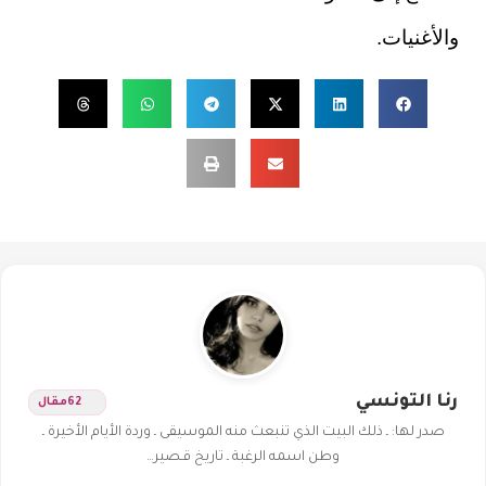
والأغنيات.
رنا التونسي
62
مقال
صدر لها: ـ ذلك البيت الذي تنبعث منه الموسيقى ـ وردة الأيام الأخيرة ـ
وطن اسمه الرغبة ـ تاريخ قـصير…