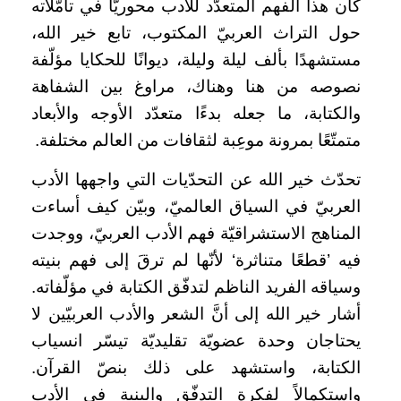
كان هذا الفهم المتعدّد للأدب محوريًّا في تأمّلاته
حول التراث العربيّ المكتوب، تابع خير الله،
مستشهدًا بألف ليلة وليلة، ديوانًا للحكايا مؤلّفة
نصوصه من هنا وهناك، مراوغ بين الشفاهة
والكتابة، ما جعله بدءًا متعدّد الأوجه والأبعاد
متمتّعًا بمرونة موعِبة لثقافات من العالم مختلفة.
تحدّث خير الله عن التحدّيات التي واجهها الأدب
العربيّ في السياق العالميّ، وبيّن كيف أساءت
المناهج الاستشراقيّة فهم الأدب العربيّ، ووجدت
فيه ’قطعًا متناثرة‘ لأنّها لم ترقَ إلى فهم بنيته
وسياقه الفريد الناظم لتدفّق الكتابة في مؤلّفاته.
أشار خير الله إلى أنَّ الشعر والأدب العربيّين لا
يحتاجان وحدة عضويّة تقليديّة تيسّر انسياب
الكتابة، واستشهد على ذلك بنصّ القرآن.
واستكمالاً لفكرة التدفّق والبنية في الأدب