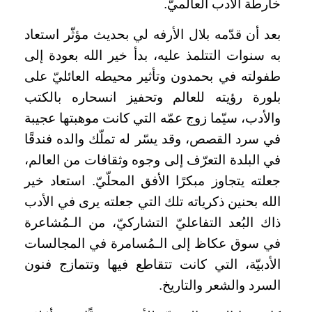
خارطة الأدب العالميّ.
بعد أن قدّمه بلال الأرفه لي بحديث مؤثّر استعاد
به سنوات التتلمذ عليه، بدأ خير الله بعودة إلى
طفولته في بحمدون وتأثير محيطه العائليّ على
بلورة رؤيته للعالم وتحفيز انسحاره بالكتب
والأدب، سيّما زوج عمّه التي كانت موهبتها عجيبة
في سرد القصص، وقد يسّر له تملّك والده فندقًا
في البلدة التعرّف إلى وجوه وثقافات من العالم،
جعلته يتجاوز مبكرًا الأفق المحلّيّ. استعاد خير
الله بحنين ذكرياته تلك التي جعلته يرى في الأدب
ذاك البُعد التفاعليّ التشاركيّ، من الـمُشاعرة
في سوق عكاظ إلى الـمُسامرة في المجالسات
الأدبيّة، التي كانت تتقاطع فيها وتتمازج فنون
السرد والشعر والتاريخ.