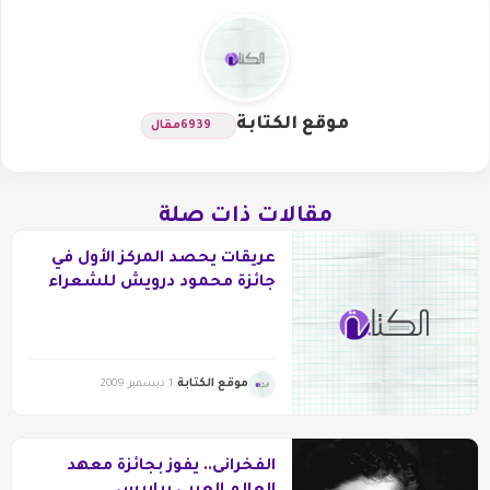
موقع الكتابة
6939
مقال
مقالات ذات صلة
عريقات يحصد المركز الأول في
جائزة محمود درويش للشعراء
الفلسطينيين عن مجموعته
“أرمل السكينة”
موقع الكتابة
1 ديسمبر 2009
الفخرانى.. يفوز بجائزة معهد