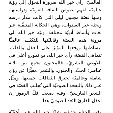
العالميّ، رأى خير الله ضرورة التحوّل إلى رؤية
عالميّة لفهم نصوص الثقافة العربيّة ودراستها،
ومنها قصّة مجنون ليلى التي كانت مدار درسه
وبحثه عبر السنوات، وهي الحكاية المتنقّلة عبر
لغات وأنماط أدبيّة مختلفة. ونبّه خير الله إلى
مرونة هذه القصّة وقابليّتها للتكيّف عالميًّا
لبساطتها ووقعها المؤثرّ على العقل والقلب.
تتماهى القصّة، رأى خير الله، مع نموذج أعلى في
اللاوعي البشريّ، فالمجنون يجمع بين ثلاثة
عناصر: الحبّ، والجنون، والشعر؛ معبٍّرًا عن رؤى
شاملة وعالميّة تخترق الثقافات جميعها. ومثّل
على ذلك بالنفحة الصوفيّة التي تُجلبب القصّة في
الشعر الفارسيّ، وفيه يصعب فكّ الرموز إن
أغفل القارئ البُعد الصوفيّ هذا.
وفي الختام حديثه، شدّد خير الله على أهمّيّة