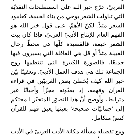
العربيّ، عرّج خير الله على المصطلحات النقديّة
التي تناولت الشعر بوحي من بناء الخيمة، كعامود
الشعر مثلاً. لكنّ الأهمّ، على قول خير الله هو
الفهم العام للإنتاج الأدبيّ العربيّ، فإذا كان بيت
الشعر خيمة، فالقصيدة كلّها هي محطّ رحال
القبيلة مثلاً أو قل هي القافلة التي يسيرون فيها
جميعًا، فالصورة الكبيرة التي تنتظمها روح
الجماعة تلك هي هدف العمل الأدبيّ. وتعقيبًا بيّن
خير الله كيف يُخطئ بعض الغربيّين في قراءة
القرآن وفهمه، إذ يعدّونه مجزّأ وأحيانًا غير
مترابط، وأوضح أنَّ هذا التصوّر المتحيّز المحتكم
إلى ’جماليّات صحيحة‘ بعينها يعيق فهم للقرآن
كنصّ متكامل.
ومع تفصيله مسألة مكانة الأدب العربيّ في الأدب