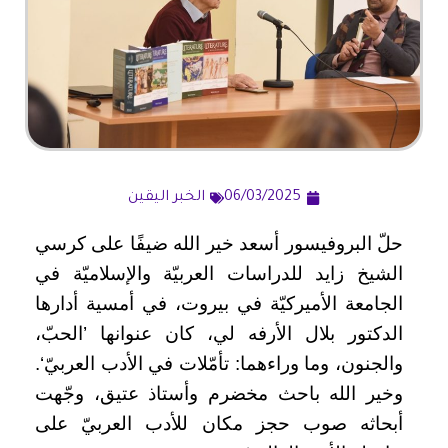
06/03/2025
الخبر اليقين
حلّ البروفيسور أسعد خير الله ضيفًا على كرسي
الشيخ زايد للدراسات العربيّة والإسلاميّة في
الجامعة الأميركيّة في بيروت، في أمسية أدارها
الدكتور بلال الأرفه لي، كان عنوانها ’الحبّ،
والجنون، وما وراءهما: تأمّلات في الأدب العربيّ‘.
وخير الله باحث مخضرم وأستاذ عتيق، وجّهت
أبحاثه صوب حجز مكان للأدب العربيّ على