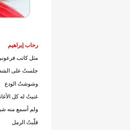
رحاب إبراهيم
مثل كاتب فرعوني
جلستُ على الشط
وشوشتُ الودع
غنيتُ له كل الأغا
ولم أسمع منه شيئ
قلّبتُ الرمل