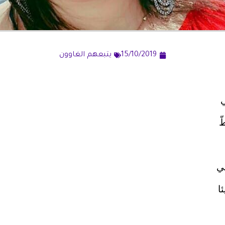
15/10/2019
يتبعهم الغاوون
ّ
ني
ا