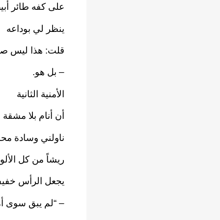
على كفه طائر أب
ينظر لي بوداعه
قلت: هذا ليس صو
– بل هو.
الأمنية الثانية
أن أنام بلا مشقة
ناولني وسادة مح
ريشاً من كل الألو
يجعل الرأس خفيف
– “لم يبق سوى أم