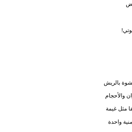
يض
تي!
شوة بالريش
ان والأحجام
ا مثل غيمة
نية واحدة