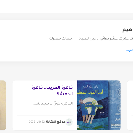
اهيم
نت عمرها عشر دقائق ـ حيل للحياة ـ شباك متحرك
تب..
قاهرةُ الغريب.. قاهرةُ
الدهشة
القاهرة كونٌ لا سيد له،...
موقع الكتابة
22 يناير 2025