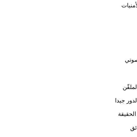
أمنيات
صوتي
ملقّن
دور جيدا
الحقيقة
ئق