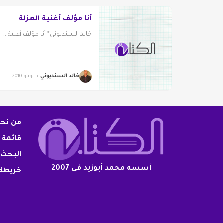
أنا مؤلف أغنية العزلة
خالد السنديوني* أنا مؤلف أغنية...
خالد السنديوني
5 يونيو 2010
من نح
قائمة 
البحث 
أسسه محمد أبوزيد فى 2007
خريطة 