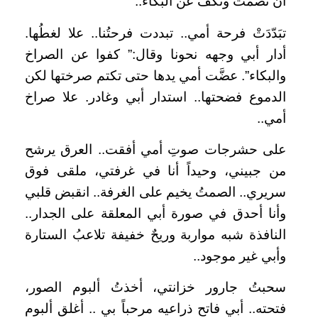
أن تصمت وتكفَّ عن البكاء..
تبَدّدَتْ فرحة أمي.. تبددت فرحتُنا.. علا لغطُها.
أدار أبي وجهه نحونا وقال:” كفوا عن الصراخ
والبكاء”. عضَّت أمي يدها حتى تكتم صرختها لكن
الدموع فضحتها.. استدار أبي وغادر. علا صراخ
أمي..
على حشرجات صوتِ أمي أفقت.. العرق يرشح
من جبيني، وحيداً أنا في غرفتي، ملقى فوق
سريري.. الصمتُ يخيم على الغرفة.. انقبض قلبي
وأنا أحدق في صورة أبي المعلقة على الجدار..
النافذة شبه مواربة وريحٌ خفيفة تلاعبُ الستارة
وأبي غير موجود..
سحبتُ جارور خزانتي، أخذتُ ألبوم الصور،
فتحته.. أبي فاتح ذراعيه مرحباً بي .. أغلق ألبوم