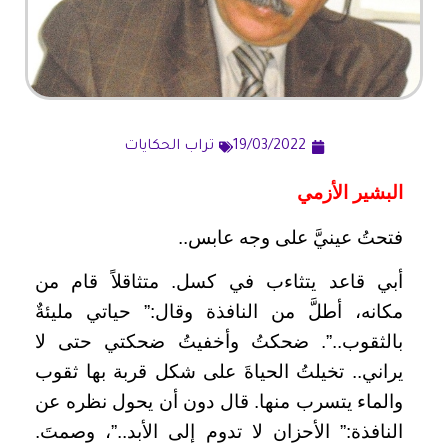
19/03/2022
تراب الحكايات
البشير الأزمي
فتحتُ عينيَّ على وجه عابس..
أبي قاعد يتثاءب في كسل. متثاقلاً قام من
مكانه، أطلَّ من النافذة وقال:” حياتي مليئةٌ
بالثقوب..”. ضحكتُ وأخفيتُ ضحكتي حتى لا
يراني.. تخيلتُ الحياةَ على شكل قربة بها ثقوب
والماء يتسرب منها. قال دون أن يحول نظره عن
النافذة:” الأحزان لا تدوم إلى الأبد..”، وصمتَ.