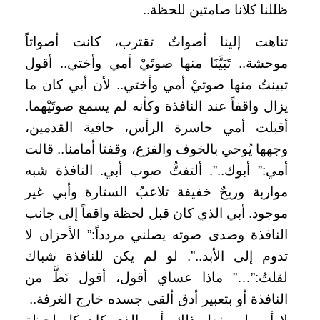
ظللنا كلانا صامتين للحظة..
تناهت إلينا أصواتٌ تقترب، كانت أصواتاً
موحشة.. تَبَيَّنَا منها صوتَيْ أمي وأختي.. أقول
تبينتُ منها صوتيْ أمي وأختي.. لأن أبي كان ما
يزال واقفاً عند النافذة وكأنه لم يسمع صوتَيْهما.
أقبلت أمي حاسرة الرأس، حافية القدمين،
وجهها يُوحي بالخوف والفزع، وقفتا أمامنا.. قالت
أمي:” أبوك..”. ألتفتُّ صوب أبي. النافذة شبه
مواربة وريحٌ خفيفة تلاعبُ الستارة وأبي غير
موجود. أبي الذي كان قبل لحظة واقفاً إلى جانب
النافذة وصدى صوته يصلني مردداً:” الأحزان لا
تدوم إلى الأبد..”. لو لم يكن للنافذة شباك
لقلتُ:”…” ماذا عساي أقول، أقول نَطَّ من
النافذة أو بتعبير أدق ألقى جسده خارج الغرفة..