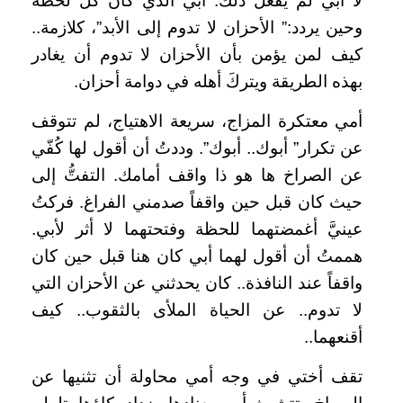
لا أبي لم يفعل ذلك. أبي الذي كان كل لحظة
وحين يردد:” الأحزان لا تدوم إلى الأبد”، كلازمة..
كيف لمن يؤمن بأن الأحزان لا تدوم أن يغادر
بهذه الطريقة ويتركَ أهله في دوامة أحزان.
أمي معتكرة المزاج، سريعة الاهتياج، لم تتوقف
عن تكرار” أبوك.. أبوك”. وددتُ أن أقول لها كُفّي
عن الصراخ ها هو ذا واقف أمامك. التفتُّ إلى
حيث كان قبل حين واقفاً صدمني الفراغ. فركتُ
عينيَّ أغمضتهما للحظة وفتحتهما لا أثر لأبي.
هممتُ أن أقول لهما أبي كان هنا قبل حين كان
واقفاً عند النافذة.. كان يحدثني عن الأحزان التي
لا تدوم.. عن الحياة الملأى بالثقوب.. كيف
أقنعهما..
تقف أختي في وجه أمي محاولة أن تثنيها عن