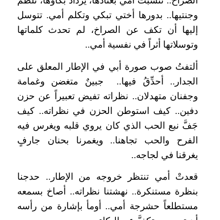
الصراخ.. تتشبث أمي بعنادها، يزداد بكاؤها، تلطم
وجنتيها.. بدورها أختي تبكي وتكلم أمي. تتوسل
إليها أن تكف عن الصراخ، لم تحدث كلماتها
وتوسلاتها أثراً في نفسية أمي..
ألتفتُ صوب صورة أبي في الإطار المعلق على
الجدار.. أحدِّقُ فيها.. جبينٌ متغضن وغمامة
وجفنان متهدلان.. نظراته تفيض تعبيراً عن حزن
دفين.. كيف استوطن الحزن في نظراته.. كيف
جَفَّ نبع الحب الذي كان يروي قلبه ويغرس فيه
الفرح والحب تجاهنا.. ويغمرنا بحنان جارفٍ
يغرقنا في لجاجه..
قعدتْ أمي تنتظر خروجه من الإطار.. حدجنا
بنظرة مستنكرة.. نهشتنا نظراته.. أصاخ بسمعه
مستطلعاً حشرجة أمي.. أومأ بإشارة من رأسه