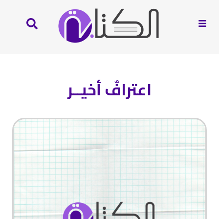
اعترافٌ أخيــر