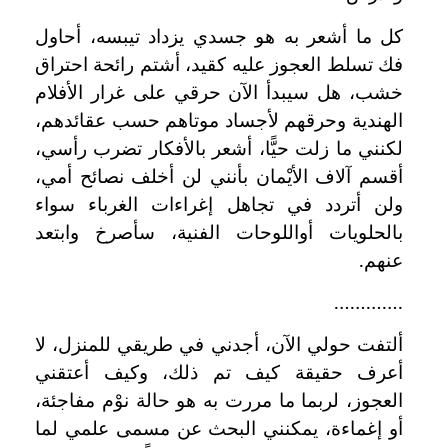
كل ما أشعر به هو جسدي يزداد تيبسه، أحاول
فك تسلط العجوز عليه كقيد، أشتم رائحة احتراق
خشب، هل سيبدأ الآن حرقي على غرار الأفلام
الهندية وحرقهم لأجساد موتاهم حسب عقائدهم،
لكنني ما زلت حيًّا، أشعر بالأفكار تضرب رأسي،
أقسم آلاف الأيْمان بأنني لن أخلف نصائح أمي،
ولن أتردد في تجاهل إغراءات الغرباء سواء
بالحلويات أواللوحات الفنية، سأصرخ وابتعد
عنهم.
………….
ألتفت حولي الآن، أجدني في طريقي للمنزل، لا
أعرف حقيقة كيف تم ذلك، وكيف أعتقني
العجوز، لربما ما مررت به هو حالة نوْم مفاجئة،
أو إغماءة، يمكنني البحث عن مسمى علمي لما