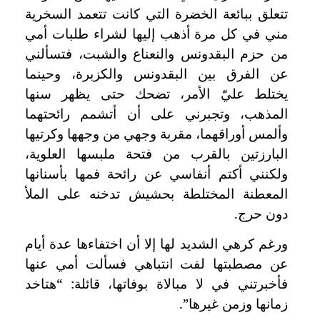
تتعلق ببائعة الخضرة التي كانت تتعمد السخرية
مني في كل مرة أذهب إليها لشراء طلبات أمي
من حزم البقدونس والنعناع والشبت، فتسألني
عن الفرق بين البقدونس والكزبرة، وحينما
يختلط عليّ الأمر، تضحك حتى يظهر سنها
المذهب، وتجبرني على أن أتشمم رائحتهما
وألمس أوراقهما، مقربة وجهي من وجهها وكرتيها
البارزتين بالقرب من فتحة ملبسها العلوية،
ولكنني أكتم أنفاسي عن رائحة فمها بأسنانها
المعطنة المختلطة بحشيش تدخنه على الملأ
دون حرج.
ورغم كرهي الشديد لها إلا أن اختفاءها عدة أيام
عن مصطبتها لفت انتباهي فسألت أمي عنها
فأخبرتني في لا مبالاة بوفاتها، قائلة: “هتاخد
زمانها وزمن غيرها”.