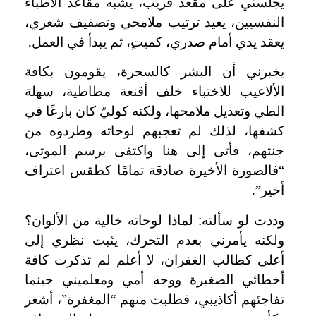
يجلسني على مقعد قريب، يشبه مقاعد الأطباء
النفسيين، يعيد ترتيب ملامحي وتصفيف شعري،
يعقد يدي أمام صدري، كميت
، ثم يبدأ في العمل.
يخبرني أن البشر كالسحرة، يقومون بكافة
الألاعيب للاختباء خلف أقنعة مطاطية، سهلة
الطي وتعديل ملامحها، ولكنه كوليّ كان بارعًا في
كشفها، لذلك لم تعجبهم لوحاته وطردوه من
جنتهم، فأتى إلى هنا واكتفى برسم الموتى،
“فالصورة الأخيرة صادقة تمامًا كطقس اعتراف
أخير”.
وددت لو سألته: لماذا لوحاته خالية من الألوان؟
ولكنه يأمرني بعدم التحرك، يثبت نظري إلى
أعلى كطالب الغفران، لا أعلم لم تذكرت كافة
أخطائي الصغيرة ووجه أمي ومعلميني حينما
تفاجئهم أكاذيبي، فطلبت منهم “المغفرة”، أشعر