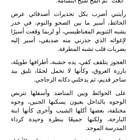
“أبغت” ثم ألمح شبح ابتسامة.
رأيتني أضرب بكل تحذيرات أصدقائي عرض
الحائط، أسير ما بين الصحو والنوم، في خدر
يشبه التنويم المغناطيسي، أو لربما وقعت أسيرًا
لإغوائه الذي حذرني منه صديقي، أسير إليه
بضربات قلب تشبه المطرقة.
العجوز يتلقف كفي، يده خشنة، أطرافها طويلة،
بارزة العروق، وكأنها لا تحمل لحمًا، تليق بيد
ساحر قديم، ثم يدخلني دكانه الزجاجي.
على الحوائط وبين المناضد وأسفلها تتربص
الوجوه بالداخل بعيون يسكنها الحنين، وجوه
مختلفة، بعضها أكلها الشيب وأخرى كأنها ابنة
البارحة، ولكنها جميعًا بنظرة وحيدة كرداء
المدرسة الموحد.