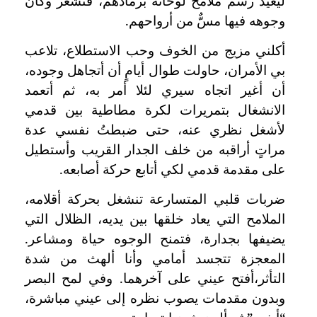
ليعيد رسم ملامح لوحاته برمادهم، فتشعر وكأن
وجوهه فيها مسٌّ من أرواحهم.
أكلني مزيج من الخوف وحب الاستطلاع، تلاعب
بي الأمران، حاولت طوال أيامٍ أن أتجاهل وجوده،
أن أغير اتجاه سيري لئلا أمر به، ثم أتعمد
الانشغال بتمريرات لكرة مطاطية بين قدمي
لأشغل نظري عنه، حتى ضبطتُ نفسي عدة
مراتٍ أراقبه من خلف الجدار القريب وأستطيل
على مقدمة قدمي لكي أتابع حركة أصابعه.
ضربات قلبي المتسارعة تنشغل بحركة أقلامه،
الملامح التي يعاد خلقها بين يديه، الظلال التي
يضيفها بجدارة، فتمنح الوجوه حياة ومشاعر.
المعجزة تتجسد أمامي وأنا ألهث من شدة
التأثر،أفتح عيني على آخرهما. وفي لمح البصر
وبدون مقدمات يصوب نظره إلى عيني مباشرة،