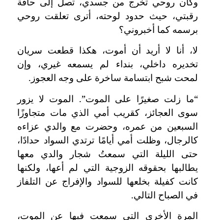
وكأن روحي تخرج من جسدي، تصل إلى حافة
رقبتي، حيث حدود لوحته، أترى تعلقت روحي
برسمه كما أخبروني؟
لا، أنا لا أريد أن أموت، هكذا قطعت سريان
تخديره داخلي، بنداء لم يسمعه غيري، وإن
لمحت شبح ابتسامة ساخرة على وجه العجوز.
“ما زلت صغيرًا على الموت”. الموت لا يزور
سوى العجائز، كقريب أمي الذي مات متجاوزًا
السبعين من عمره، وحضرت مع والدي عزاءه
كالرجال، وظلت أمي أيامًا ترتدي السواد حدادًا،
حتى الليلة التي سمعتُ شجار والدي معها
يطالبها بحقوقه الزوجية التي لم أعها، ولكنها
كانت كفيلة بخلعها للسواد والإفراج عن التلفاز
في الصباح التالي.
المرة الأخرى التي سمعت فيها عن الموت،