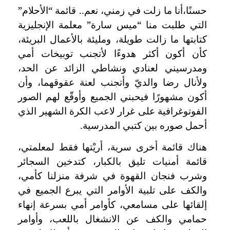
حسنًا،أنا ما زلت في زمني، نعم.. قائمة “الأحلام”
التي طلبت منا “ميس سارة” معلمة الإنجليزية
كتابتها ما زالت طويلة، ومليئة بالأعمال البريئة،
كأن أكون
أكثر هدوءًا لأتجنب توبيخات أمي
ومدرسيني لعنادي ونشاطي الزائد عن الحد،
ولأنال رضا والديّ وأتجنب لعنة عقوقهما، وأن
أكون مشهورًا فيحبني الجميع وأوقّع لهم الصور
الفوتوغرافية على غرار لاعب الكرة الشهير الذي
أحمل صوره بين كتبي المدرسية.
هناك قائمة أخرى سرية، أريْتها فقط لمعلمتي،
قائمة
أمنيات تليق بالكبار، كتدخين السجائر
وشرب فنجان القهوة في شرفة منزلنا كأمي،
والكف على تلبية الأوامر التي يبرع الجميع في
إلقائها على مسامعي، كأوامر أمي بسرعة إنهاء
حمامي والكف عن الانشغال باللعب، وأوامر