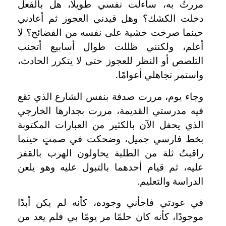
مررتُ به، ساءلت نفسي طويلًا، هل بالفعل
دخلت الكشك؟ وهل قيدني العجوز ثم أعادني
حينما صرخت خشية على نفسه من الفضائح؟ لا
أعلم، ولكنني ظللت طوال أسابيع أتجنب
التلصص أو النظر للعجوز حتى لا يتكرر الحادث،
واستمر تجاهلي أعوامًا.
وجاء يوم، مررت صدفة بنفس الشارع الذي تقع
فيه مدرستي القديمة، مررت بجدارها الخارجي
الذي يحفل الآن بالكثير من العبارات المكتوبة
بخط فارسي جميل، وضحكت في صمتٍ حينما
راقبتُ ثلة من الطلبة يحاولون الهرب بالقفز
عليه، ثم قيام أحدهما بالتبول عليه وهو يلعن
الدراسة والتعليم.
في عودتي فاجأني وجوده، كأنه لم يكن أبدًا
موجودًا، كأنه كان حلمًا مر يومًا بي فلم يعد من