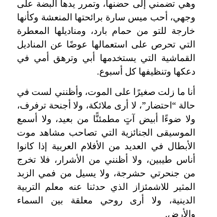
وهي تضمني إلى حضنها، وتمرر يدها البضة على
وجهي، أحب ميس سارة برائحتها المنعشة وكأنها
خارجة للتو من حمام بارد، ومناديلها المعطرة
التي تحرص على استعمالها عوضًا عن المناديل
القماشية التي يستخدمها أبي وترهق أمي في
دعكها وتنظيفها كل أسبوع.
أنا ما زلت صغيرًا على الموت، وأظنني لست في
حالة “احتضار”، لا أرى ملائكة، ولا أجنحة ترفرف،
ولا ضوءًا أبيض آتٍ مطمئنًّا من بعيد، ولا أسمع
الموسيقى الجنائزية التي تصاحب مشاهد موت
الأبطال في العديد من الأفلام العربية إذا كانوا
أناس طيبين، ولا أظنني من الأشرار، فلا تخرج
من جنحرتي حشرجة، ولا يسيل من فمي الزبد
المثير للاشمئزاز الذي حدثنا عنه معلم التربية
الدينية، ولا أرى روحي معلقة بين السماء
والأرض.