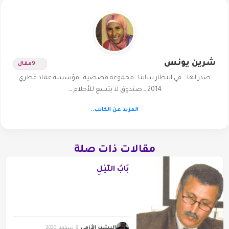
شرين يونس
9
مقال
صدر لها: ـ في انتظار سانتا ـ مجموعة قصصية ـ مؤسسة عماد قطري
2014 ــ صندوق لا يتسع للأحلام ـ…
المزيد عن الكاتب..
مقالات ذات صلة
بَابُ اللَّيْلِ
البشير الأزمي
9 سبتمبر 2020