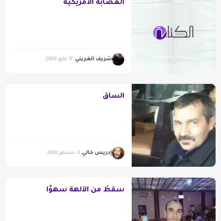
العصابة الأمريكية
شريف الغريني
17 مايو 2009
الساق
إدريس خالي
3 ديسمبر 2020
سقطَ من الآلهة سهوًا