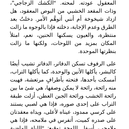
المعقول عودته. لمحته. “الكشك الزجاجي”،
وذات المقعد الخشبي من البوص المعقود، هل
ازداد شيخوخة أم أنني أتوهَّم الأمر. دخلتُ بعد
الطرق وعدم الإجابة، دخلته فإذا بالوجوه ما زالت
منتظرة، والعيون يسكنها الحنين، نعم، امتلأ
المكان بمزيد من اللوحات، ولكنها ما زالت
بنظرتها الموحدة.
على الرفوف تسكن الدفاتر، الدفاتر تشيب أيضًا
كالبشر، يأكلها الأنين والوحدة، كما يأكلها التراب،
أمسكت بأحدها، فتحته بأطرافٍ مرتعشة، فهبت
منه رائحة، رائحة لا يمكن وصفها، هي شئ ما بين
رائحة الخشب ورائحة الجبن العطن، أزلت طبقة
التراب على إحدى صوره، فإذا هي لصبي يستند
على كرسي ممدود، عيناه لأعلى، ويداه معقدتان
على صدره كميت، أتفرس في ملامحه، فإذا هي
ملامحي، أسفل اللوحة توقيع: “الليلة الماضية