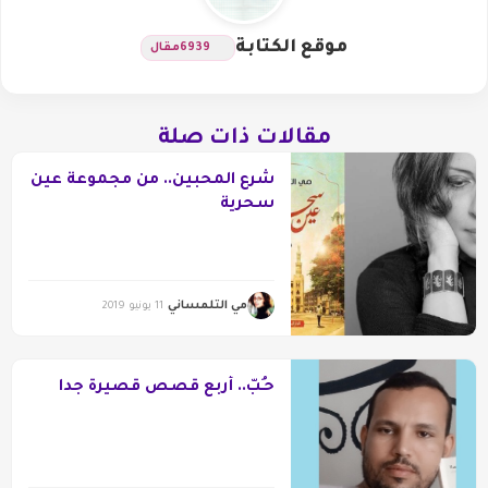
موقع الكتابة
6939
مقال
مقالات ذات صلة
شرع المحبين.. من مجموعة عين
سحرية
مي التلمساني
11 يونيو 2019
حـُبّ.. أربع قصص قصيرة جدا