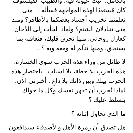
بالكامل، ثبَّت عيونه فيه، والطبيب الفيلسوف
كان مُستعدًا لهذه المواجهة فسأله : متى
تعلمتما تخريب أجساد بعضكما بالأظافر؟ ومنذ
متى تتبادلان الشتم؟ ولماذا لجأت إلى الدُخان
كعازل روحاني، منها تحرق قلبك، فتعاقبه بما
يستحق، ومنها تتألم له ومعه وبه ؟ ..
لا طائل من وراء هذه الحرب سوى الخسارة.
هذه الحرب بلا خطة، بلا أسباب.. باختصار هذه
الحرب بينك وبين ذاتك بلا داعٍ . أخبرني الآن،
لماذا تُجرب أن تقهر نفسك وكل ما حولك
يتسلط عليك ؟
ما الذي تحاول إثباته ؟
هل تصدق أن زمرة الأهل والأصدقاء سيدافعون