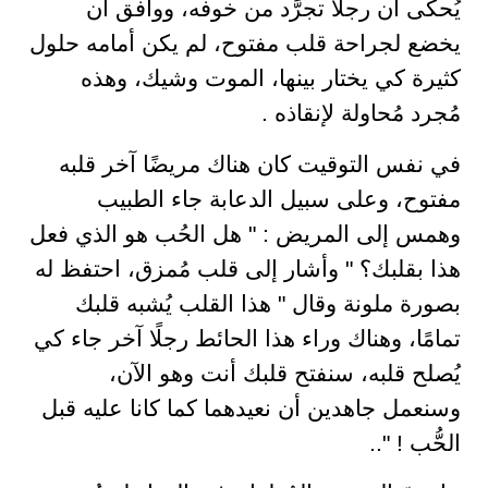
يُحكى أن رجلا تجرَّد من خوفه، ووافق أن
يخضع لجراحة قلب مفتوح، لم يكن أمامه حلول
كثيرة كي يختار بينها، الموت وشيك، وهذه
مُجرد مُحاولة لإنقاذه .
في نفس التوقيت كان هناك مريضًا آخر قلبه
مفتوح، وعلى سبيل الدعابة جاء الطبيب
وهمس إلى المريض : " هل الحُب هو الذي فعل
هذا بقلبك؟ " وأشار إلى قلب مُمزق، احتفظ له
بصورة ملونة وقال " هذا القلب يُشبه قلبك
تمامًا، وهناك وراء هذا الحائط رجلًا آخر جاء كي
يُصلح قلبه، سنفتح قلبك أنت وهو الآن،
وسنعمل جاهدين أن نعيدهما كما كانا عليه قبل
الحُّب ! "..