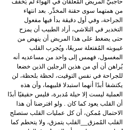
حاجبيّ المريض المُعلقان في الهواء لم يُخفف
من همتهما سوى حقنة المخدِّر. بعد انتهاء
الجراحة، وفي أول دقيقة بدأ فيها مفعول
التخدير في التلاشي، أراد الطبيب أن يمزح
حتى يضغط على هذا المريض أن ينهض من
غيبوبته المُفتعلة سريعًا، ويُجرب القلب
المغسول، فهمس إلى واحد من مساعديه أنه
يُراهن أن أي من هذين الرجلين الذين خضعا
للجراحة في نفس التوقيت، لحظة بلحظة، لن
يكتشفا أبدًا أنهما استبدلا قلبيهما، وأن هذه
العملية ليست إلا حيلة مُدبرة، فليس حقيقيًا أبدًا
أن القلب يعود كما كان . ولو افترضنا أن هذا
الاحتمال مُمكن، أن كل عمليات القلب ستصلح
القلب المُمزق__القلب يتمزق، ولا يتحطم كما