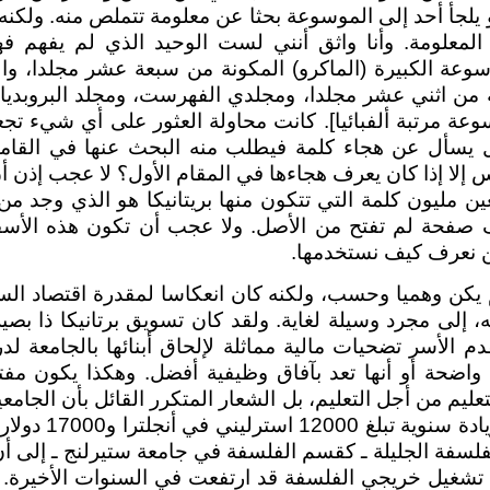
يلجأ أحد إلى الموسوعة بحثا عن معلومة تتملص منه. ولكنه
المعلومة. وأنا واثق أنني لست الوحيد الذي لم يفهم فه
وسوعة الكبيرة (الماكرو) المكونة من سبعة عشر مجلدا، و
ة من اثني عشر مجلدا، ومجلدي الفهرست، ومجلد البروبديا 
وعة مرتبة ألفبائيا]. كانت محاولة العثور على أي شيء تجع
ل يسأل عن هجاء كلمة فيطلب منه البحث عنها في القا
 إلا إذا كان يعرف هجاءها في المقام الأول؟ لا عجب إذن أ
عين مليون كلمة التي تتكون منها بريتانيكا هو الذي وجد م
لف صفحة لم تفتح من الأصل. ولا عجب أن تكون هذه الأسف
نكن نعرف كيف نستخدمها.
 لم يكن وهميا وحسب، ولكنه كان انعكاسا لمقدرة اقتصاد ال
ه، إلى مجرد وسيلة لغاية. ولقد كان تسويق برتانيكا ذا بص
قدم الأسر تضحيات مالية مماثلة لإلحاق أبنائها بالجامعة 
 واضحة أو أنها تعد بآفاق وظيفية أفضل. وهكذا يكون مفتاح
عليم من أجل التعليم، بل الشعار المتكرر القائل بأن الجامع
غير الجامعيين: بزيادة
فلسفة الجليلة ـ كقسم الفلسفة في جامعة ستيرلنج ـ إلى أ
 تشغيل خريجي الفلسفة قد ارتفعت في السنوات الأخيرة.