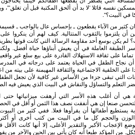
 المسافة التي يضطر أن يقطعها أطفالكم حينما يحتاجون
سكين نفسه قائلا ’لا بد أن ألحق المكتبة قبل أن تغلق’”، وي
كا في البيت؟”.
ن كثير من الآباء يقطعون ـ بإحساس عال بالواجب ـ قسيمة
 أن يلتزموا بالثقوب المتتالية. كيف لهم أن ينكروا على
ت؟ لم يكن بوسع أحد مقاومة الرسالة التي كانت قوتها بطريقة
ر الطبقة العاملة في أن يعيش أبناؤها حياة أفضل. ولكن
 تماما على ثقافة الاستهلاك القادرة على بيع سلع غير واقعي
أن نجاح الطفل في الحياة يعتمد على درجاته في المدرس
ا على الخلفية الاجتماعية والثقافة المهيمنة على بيته من ا
ات التي تبقى جزءا من الأساس غير كافية لأن تجعل الطفل
 التعلم والتساؤل والنقاش في البيت الذي يعيش فيه الطفل
 هي أن أغلب هذه الأسر التي أرهقت ميزانياتها حتى الن
تحسن صنعا إن هي أنفقت نصف هذا الثمن أو أقل في الح
ة يستطيع أطفالها أن يقرأوها فعلا. ففي كثير من البيو
لوزن والحجم كل ما في البيت من كتب أخرى أو أكثر
 الإعجاب الأكبر والتقدير الأعلى، إلا أنها كانت الأقل
 ككل. من المؤكد طبعا أنه كان يأتي بين الحين والآخر من 