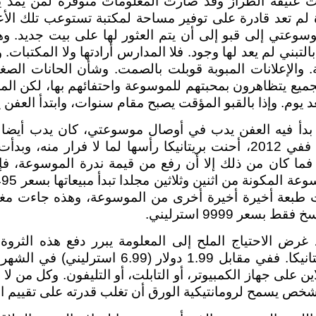
عتيقة الطراز وقد صارت المعلومات متوفرة لمن يمد ي
 لم تعد قادرة على توفير مساحة لمكتبة تستوعب تلك الأعم
سوعتي إلى قبو إلى أن يتم العثور لها على بيت جديد. وهن
التبني لم يعد لها وجود. فلا المدارس أرادتها ولا المكتبات. 
 والإعلانات المبوبة قوبلت بالصمت. وشأن الحانات الصغ
جميع يتظاهرون بمحبتهم للموسوعة واحتفائهم بها، لكن الم
عد يوم. وإذا بالقبو المؤقت يصبح مقام سنوات، وابتدأ العفن ي
دأ فيه العفن يدب في أوصال موسوعتي، كان يدب أيضا
الموسوعة ورقيا. ففي 2012، أحنت بريتانيكا رأسها لما لا فرار من
 فما كان من ذلك إلا أن رفع من قيمة ندرة الموسوعة، فإذا
طبعة أخيرة أخيرة أخرى من الموسوعة، وهذه جاءت مغ
بسعر 9999 استرليني.
 غرض الاحتياج الملح إلى المعلومة يبرر دفع هذه الثرو
الحصول على بريتانيكا. ففي مقابل 1.99 دولار (9
لاين على جهاز الكمبيوتر، أو التابلت، أو التليفون. وكل من ل
ا شخص يسمح لرومانتيكية الورق أن تغلب قدرته على تقييم ال