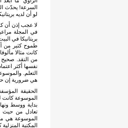
الراوي “ما أبعد
السرعة! يحدّث الم
لو أن لديه بريتاني
لا عجب إذن أن كا
في المجلة مراعين
بريتانيكا في البي
طموح كثير من أس
كانت مثالا مألوفا
من النقد. صحيح 
نفسها أكثر اعتماد
التعلم. والموسوع
هي ضرورية إن حضر
الحقيقة المؤسفة
الموسوعة كانت ل
بداية ووسط ونهاي
تعادل من حيث ا
الموسوعة هي موضع
المكتبة المنزلية