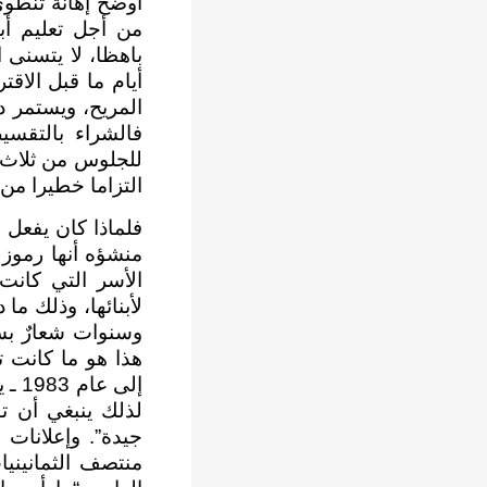
أوضح إهانة تنطوي 
من أجل تعليم أبن
باهظا، لا يتسنى 
أيام ما قبل الاق
المريح، ويستمر د
فالشراء بالتقس
للجلوس من ثلاث ق
التزاما خطيرا من
فلماذا كان يفعل 
منشؤه أنها رموز 
الأسر التي كانت
لأبنائها، وذلك م
وسنوات شعارٌ بسيط
هذا هو ما كانت ت
إلى
لذلك ينبغي أن ت
جيدة”. وإعلانات 
منتصف الثمانين