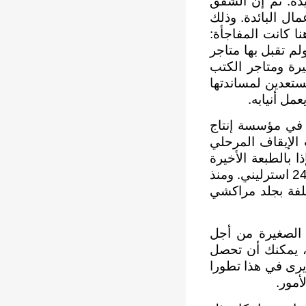
ده. ثم إن الشقق
ال البائدة. وذلك
ا كانت المفاجأة:
ولم تقبل بها متاجر
يرة ومتاجر الكتب
ستعدين لمساندتها
عمل أنيابه.
 في مؤسسة إنتاج
ه، وبدأت الإيقاف المرحلي
 بالطبعة الأخيرة
الفاخرة من الموسوعة المكونة من اثنين وثلاثين مجلدا تبدأ مبيعاتها بسعر 2495 استرليني. ومنذ
لفة بجلد مراكشي
ة الصغيرة من أجل
6.9 استرليني) في الشهر، يمكنك أن تحصل
ا يرى في هذا تطورا
أمور.