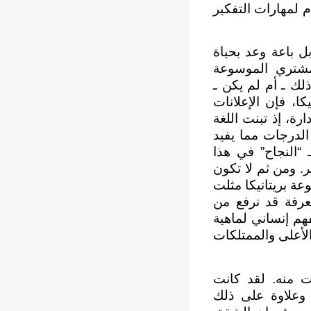
 لمهارات التفكير
ل باعة وعد بحياة
طروح على مشتري الموسوعة
لك ـ أم لم يكن ـ
كا، فإن الإعلانات
رة، إذ تبنت اللغة
الدرجات مما يفيد
“النجاح” في هذا
ر. ومن ثم لا تكون
عة بريتانيكا مثلت
معرفة قد نرفع من
هم إنساني لماهية
الأعلى والممتلكات
ت منه. لقد كانت
 وعلاوة على ذلك