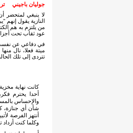
جوليان باجيني تر
لا ينبغي لمتحضر أن
النازية يقول إنهم "
من يلتزم به هم الك
عود ثقاب تحت أجزاء 
في دفاعي عن نفسي 
ميتة فعلا، نال منها
تتردى إلى تلك الحالة
كانت نهاية مخزية
أحدا يحترم فكرة
والإحساس بالمسئ
شأن أي جنازة، ك
أنتهز الفرصة لأتب
وكلما كنت أزداد ت