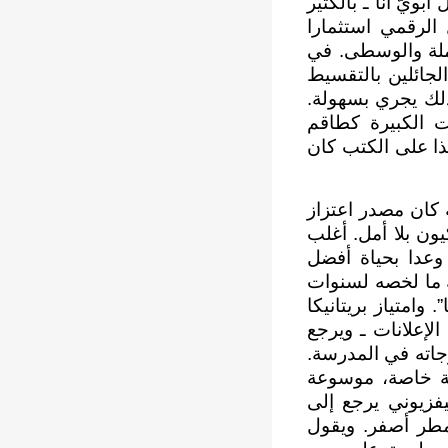
بويّ أنا ـ بالكثير
 الرقمي استثمارا
املة والوسطى. في
لجائلين بالتقسيط
ذلك يجري بسهولة.
 الكبيرة كطاقم
ذا على الكتب كان
 كان مصدر اعتزاز
ون بلا أمل. أغلب
وعدا بحياة أفضل
لك ما لخصه لسنوات
وامتياز بريتانيكا
لإعلانات ـ ويرجع
 درجاته في المدرسة.
فة خاصة، موسوعة
يفزيوني يرجع إلى
طر أصفر. ويقول