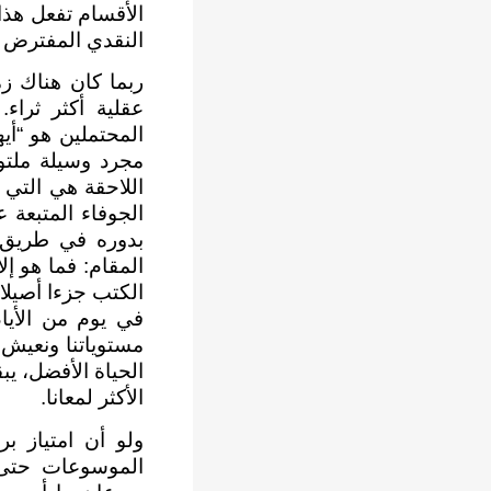
الأقسام تفعل هذا
النقدي المفترض 
ربما كان هناك زم
المحتملين هو “أي
مجرد وسيلة ملتوي
اللاحقة هي التي ج
الجوفاء المتبعة 
بدوره في طريق ا
المقام: فما هو إل
الكتب جزءا أصيلا
في يوم من الأيام
مستوياتنا ونعيش 
الحياة الأفضل، يب
الأكثر لمعانا.
ولو أن امتياز ب
الموسوعات حتى ف