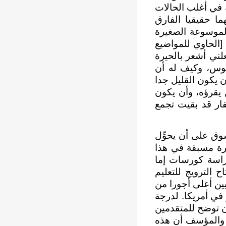
 في أغلب الحالات
ما حقيقيا الفارق
الموسوعة الصغيرة
[الحاوي للمواضيع
لني أشعر بالحيرة
موس، وكيف له أن
ن يكون القليل جدا
ن يقرؤه، وأن يكون
ار قد بقيت تجمع
سوق على أن يحوِّل
يرة مسبقة في هذا
لدراسة كورسات إما
 الترويج للتعليم
يين أعلى أجورا من
 سنوية تبلغ 12000 استرليني في أنجلترا و17000 دولار في أمريكا. لدرجة
ن توضح للمتقدمين
 والمؤسف أن هذه