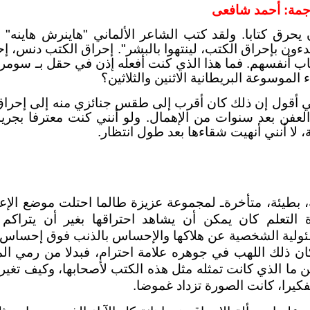
جمة: أحمد شافعى
 يحرق كتابا. ولقد كتب الشاعر الألماني "هاينرش هاينه
يبدءون بإحراق الكتب، لينتهوا بالبشر". إحراق الكتب دنس، إح
تاب أنفسهم. فما هذا الذي كنت أفعله إذن في حقل بـ س
الموسوعة البريطانية الاثنين والثلاثين؟
أقول إن ذلك كان أقرب إلى طقس جنائزي منه إلى إحراق،
 العفن بعد سنوات من الإهمال. ولو أنني كنت معترفا بجري
، لا أنني أنهيت شقاءها بعد طول انتظار.
، بطيئة، متأخرةـ لمجموعة عزيزة طالما احتلت موضع الإعج
 التعلم كان يمكن أن يشاهد احتراقها بغير أن يتراكم ف
ولية الشخصية عن هلاكها والإحساس بالذنب فوق إحساس أك
ان ذلك اللهب في جوهره علامة احترام، فبدلا من رمي ال
ين ما الذي كانت تمثله مثل هذه الكتب لأصحابها، وكيف تغير
فكيرا، كانت الصورة تزداد غموضا.