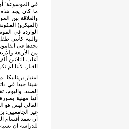
في الموسوعة” أو 
ما كان يجد هذه 
والعلاقة بين الم
(الميكرو) المكون
الواردة في الموس
والتيه كأنني طف
يجدها في القاموس
من الأربعة والأرب
أغلب الثلاثين أ
الغبار، لأننا لم 
امتياز بريتانيكا
شيئا جيدا في ذات
الصدد. واليوم، ت
أنها مهنية بصورة
العالي ليس هو الت
أن تعمد أقسام ال
للدراسة أن نسبة