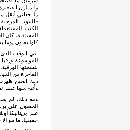
سرعان ما أصبحت 
والمنازل الصغيرة
ما جعلني أنقل مو
فالبيوت المرحبة ب
الكتب المستعملة.
المستقلة، كان ال
كاوا يقلون يوما ب
في الوقت الذي ب
لنسختها الورقية.
ذلك الحين ظهرت 
وأتيح منها عشر نسخ فقط 
ومع ذلك، لم يعد
على بريتانيكا أون
حقيقيا، ما هو إل