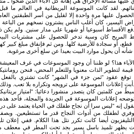
عليها مسألة الإحراق هي إهانة كل الآباء الذين ضحوا ـ مثل أ
ائهم. لقد كانت الموسوعة البريطانية في العالم ما قبل
الحصول عليها مرة واحدة إلا لقليل من أسر الطبقتين الع
تراض اليسير، كان أغلب الناس يشترون نسخهم من الباعة ا
فع الأقساط أسبوعيا أو شهريا على مدار سنين. ولم يكن 
يط المريح كان وسية تدخر للحصول على مشتريات البيت
طع، أو سجادة للأرضية كلها. ومن ثم فإنفاق مبلغ كبير كه
 شأنه أن يحول موارد البيت بعيدا عن سلع أخرى مرغوبة.
الآباء هذا؟ لو ظننا أن وجود الموسوعات في غرف المعيشة
قيمة لتطوير الذات معنويا وللتعلم المحض، فنحن رومانتيكي
 توقع عقود “ثمن جزء في الشهر” كانت تشتري بالفعل 
ا دأبت إعلانات الموسوعة على ترويجه وتكراره بلا تعب. وذ
ٌ من كلمتين كان يتصدر منشورا دعائيا: “امتياز بريتانيكا”. 
وضحه إعلانات الموسوعة في الجريدة والمجلة، فأحد هذه ا
 عام 1983 ـ يقول إنه “ليس سرا أن نجاح طفلك في الحياة يعتمد على
وفري لطفلك من أدوات النجاح قدر ما تستطيعين. وبص
التليفزيون أيضا كانت تكرر نثل هذا الكلام. ففي إعلان تل
يات يظهر تلميذ باسل يسير بجد تحت المطر في معطف م