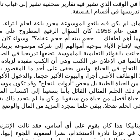
 في الوقت الذي تشير فيه تقارير صحفية تشير إلى غياب تام
تدريسها في أقسام الفلسفة.
ان لم يكن فيه بائعو الموسوعة مجرد باعة لحلم الثراء، ب
عقلية أكثر ثراء. ففي عام 1958، كان السؤال الرفيع الم
هما أهم لطفلك … حجم بيته أم حجم عقله؟”. وسواء كان ذ
ة لإقناع الآباء بتوجيه أموالهم إلى شركة موسوعة بريتاني
اءت بالفوائد التعليمية الملموسة لتضعها تدريجيا في الصدا
عالميا في الإعلان عن الكتب وهي أن الكتب مفيدة لزيادة 
لنجاح في الحياة. وليس يخفى على أحد ما المقصود بـ 
ا الوظائف الأعلى أجرا، والبيوت الأكبر حجما، والدخول الأكب
 من الحياة الطيبة بل محض “أدوات للنجاح”. وقد تكون موسو
 ذلك الحلم المثالي القائل بأننا بسعينا إلى اكتساب ال
حياة أفضل من حياة من سبقونا. ولكن ما لم يتحدد ذلك بف
قى الحلم ضحلا، يبقى حلما بمجرد المزيد من المال والوضع 
ريتانيكا هذا كان يقوم على أي أساس، فقد نالت الإنترن
ي عزها نادرة الاستخدام، نظرا لصعوبة اللجوء إليها،