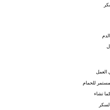
كر
الدم
ل
 العمل
مستمر للحمام
ما تشاء
السكر