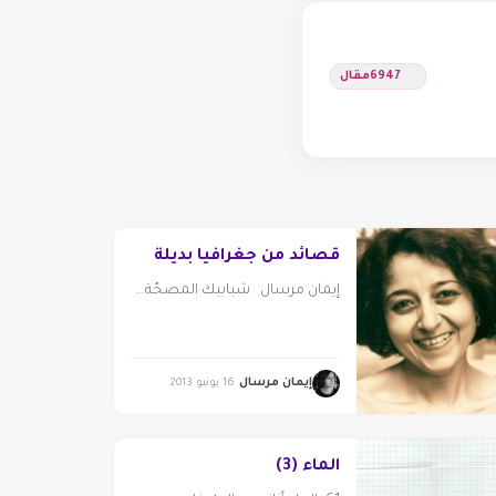
6947
مقال
قصائد من جغرافيا بديلة
إيمان مرسال شبابيك المصحّة...
إيمان مرسال
16 يونيو 2013
الماء (3)