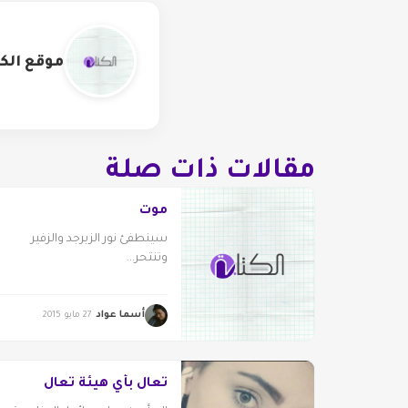
موقع الكت
مقالات ذات صلة
موت
سينطفئ نور الزبرجد والزفير
وتنتحر...
أسما عواد
27 مايو 2015
تعال بأي هيئة تعال