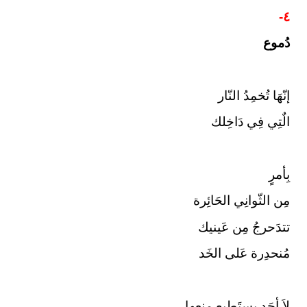
٤-
دُموع
إنّهَا تُخمِدُ النّار
الٌتِي فِي دَاخِلك
بِأمرٍ
مِن الثّوانِي الحَائِرة
تتدَحرجُ مِن عَينيك
مُنحدِرة عَلى الخَد
لاَ أحَد يستَطِيع منعها