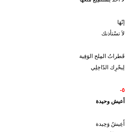
إنّهَا
لاَ تسْتأذنك
قَطراتُ المِلح الوَفِية
لِبحْرِك الدّاخِلِي
٥-
أعيش وحيدة
أَعِيشُ وَحِيدة