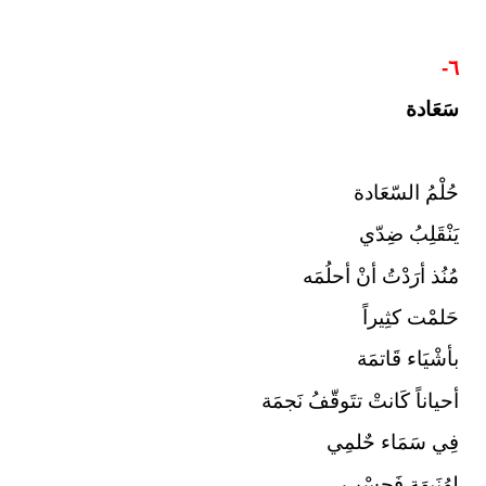
٦-
سَعَادة
حُلْمُ السّعَادة
يَنْقَلِبُ ضِدّي
مُنُذ أرَدْتُ أنْ أحلُمَه
حَلمْت كثِيراً
بأشْيَاء قَاتمَة
أحياناً كَانتْ تتَوقّفُ نَجمَة
فِي سَمَاء حٌلمِي
لِهُنَيهَة فَحسْب