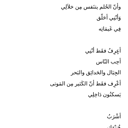
وأنّ الحُلم يتنَفس مِن خلاَلِي
وَأنّنِي أحَلّق
فِي غَيمَاتِه
أعٍرِفُ فقَط أنّنِي
أحِب النّاس
الجِبَال والحَدائِق والبَحر
أعْرِف فقَط أنّ الكَثير مِن المَوتى
يَسكنُون دَاخِلِي
أشْرَبُ
هُنيْهَاتِي