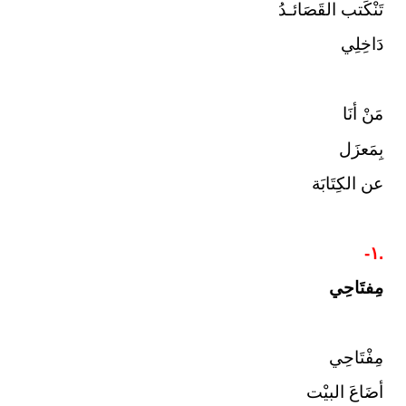
تَنْكَتب القَصَائـدُ
دَاخِلِي
مَنْ أنَا
بِمَعزَل
عن الكِتَابَة
.١-
مِفتَاحِي
مِفْتَاحِي
أضَاعَ البيْت