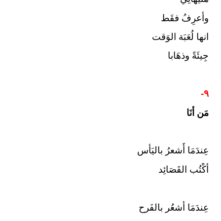
وأعرِفُ فقَط
انها لُعَبَة الوَقت
جِيئَةً وذهَابا
٩-
مَن أنَا
عِندَمَا أَشعرُ باليَأس
أكْتُب القَصَائِد
عِندَمَا أشعُر بالفَرح