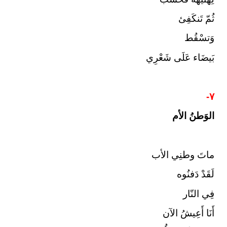
ثُمّ تَنكَفِئ
وَتسْقُط
بَيضَاء عَلَى شَعْرِي
٧-
الوَطنُ الأم
ماتَ وطنِي الأب
لَقَدْ دَفنُوه
فِي النّار
أَنَا أَعِيشُ الآن