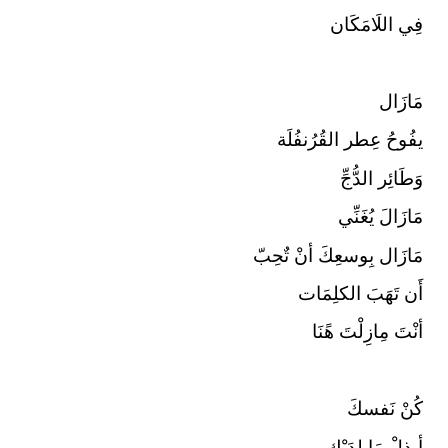
فِي اللَامَكَان
مَازَال
يفُوحُ عِطر القُرُنفُلَة
وَطَائِر الدُّجِّ
مَازَالَ يُغَنِّي
مَازَال بِوسعِكَ أنْ تٌحِبّ
أَن تَهَبَ الكلِمَات
أنْتَ مِازِلْتَ هًنَا
كُنْ نَفسكَ
أبذلْ مَا لدَيْك