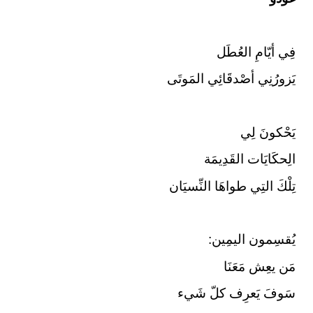
فِي أيّامِ العُطَل
يَزورُنِي أصْدقَائِي المَوتَى
يَحْكونَ لِي
الِحكَايَات القَدِيمَة
تِلْكَ التِي طواهَا النِّسيَان
يُقسِمون اليمِين:
مَن يعِش مَعَنَا
سَوفَ يَعرِف كلّ شَيء