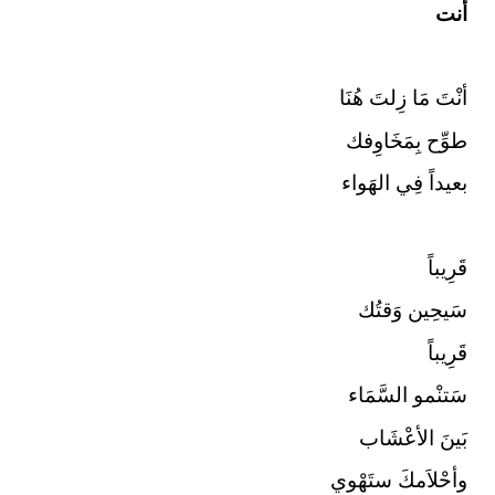
أنت
أنْتَ مَا زِلتَ هُنَا
طوِّح بِمَخَاوِفك
بعيداً فِي الهَواء
قَرِيباً
سَيحِين وَقتُك
قَرِيباً
سَتنْمو السَّمَاء
بَينَ الأعْشَاب
وأحْلاَمكَ ستَهْوي