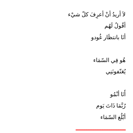
لاَ أريدُ أنْ أعرِفَ كلّ شيْء
أقُولُ لَهُم
أنَا بانتظَار غُودو
هُو فِي السّمَاء
يُعَنّفونَنِي
أَنَا أنْمُو
رُبَّمَا ذَاتَ يَوم
أبْلُغ السّمَاء
ــــــــــــــــــــــــــــ