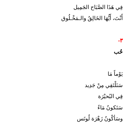
فِي هَذَا الصَّبَاح الجَمِيل
أَنْتَ، أَيُّهَا الخَالِقُ والـمَخْـلُوق
٣-
حُب
يَوْماً مَا
سَنَلْتَقِي مِنْ جَدِيد
فِي البُحيْرَة
سَتَكونُ مَاءً
وسَأكٌونُ زَهْرَة لُوتَس