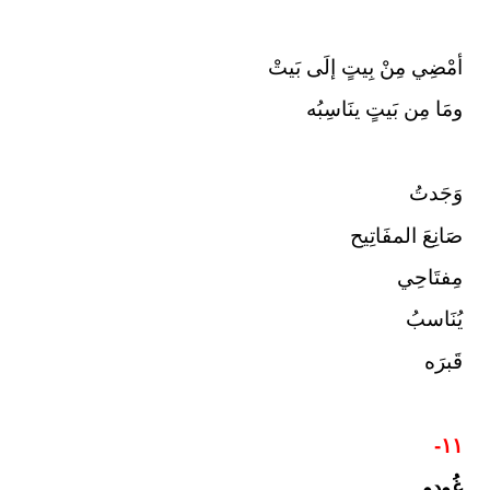
أمْضِي مِنْ بِيتٍ إلَى بَيتْ
ومَا مِن بَيتٍ ينَاسِبُه
وَجَدتُ
صَانِعَ المفَاتِيح
مِفتَاحِي
يُنَاسبُ
قَبرَه
١١-
غُودو