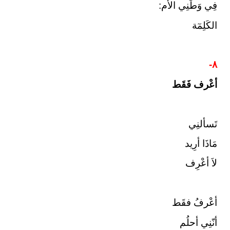
فِي وَطَنِي الأُم:
الكَلِمٓة
٨-
أعْرف فَقَط
تَسألنِي
مَاذَا أرِيد
لاَ أعْرِف
أعْرفُ فقَط
أنّنِي أحلُم