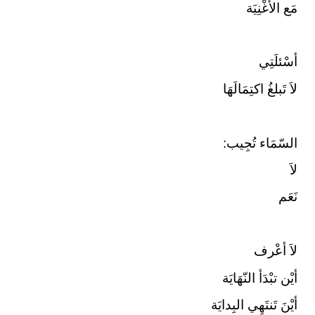
مَع الأغْنِيَة
أسْئلَتِي
لاَ تَبلغُ اكتِمَالَهَا
السّمَاء تُجِيب:
لاَ
نَعَم
لاَ أعْرف
أيْن تبْدَأ النّهَايَة
أيْنَ تَنتَهِي البِدايَة