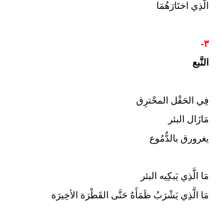
الَّذِي اختَارَهُمَا
٣-
النَّبع
فِي الحَقْل المحْترِق
مَازَال البئر
يغرورق بالدٌّمُوع
مَا الَّذِي يَبكِيه البئر
مَا الَّذِي يَشْرَبُ ظَمَأَهُ حَتَّى القَطْرَة الأخِيرَة