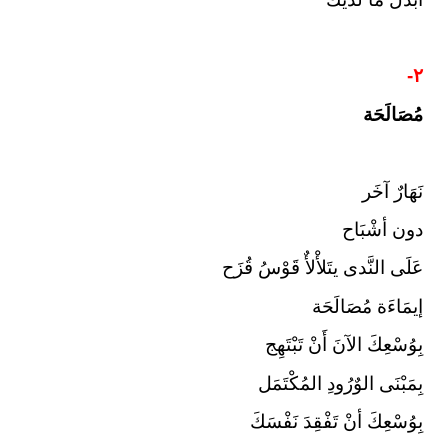
٢-
مُصَالَحَة
نَهَارٌ آخَر
دون أشْبَاح
عَلَى النَّدى يتَلأْلأٌ قَوْسُ قُزَح
إيمَاءَة مُصَالَحَة
بِوُسْعِكَ الآنَ أَنْ تَبْتَهِج
بِمَبْنَى الوٌرُودِ المُكْتَمَل
بِوُسْعِكَ أنْ تَفْقِدَ نَفْسَكَ