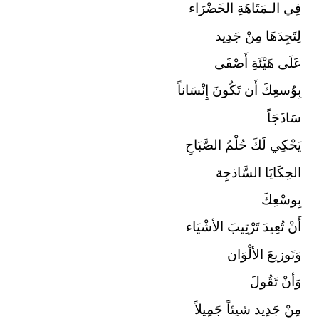
فِي الـمَتَاهَةِ الخَضْرَاء
لِتَجِدَهَا مِنْ جَدِيد
عَلَى هَيْئَةِ أَصْفَى
بِوُسعِكَ أَن تَكُونَ إِنْسَاناً
سَاذَجَاً
يَحْكِي لَكَ حُلْمُ الصَّبَاحِ
الحِكَايَا السَّاذجِة
بِوسْعِكَ
أَنْ تُعِيدَ تَرْتِيبَ الأشْيَاء
وَتَوزيعَ الألْوَان
وَأنْ تَقُولَ
مِنْ جَدِيد شيئاً جَمِيلاً