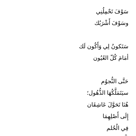
سَوْفَ تَحْمِلُنِي
وسَوْفَ أَشْرَبُك
سَتَكونُ لِي وَأَكُون لَك
أمَامَ كُلّ العُيُون
حَتَّى النُّجوُم
سيَتَمَلَّكُهَا الذُّهُول؛
هُنَا تَحَوَّلَ عَاشِقَان
إِلَى أَصْلِهِمَا
فِي الُحُلم