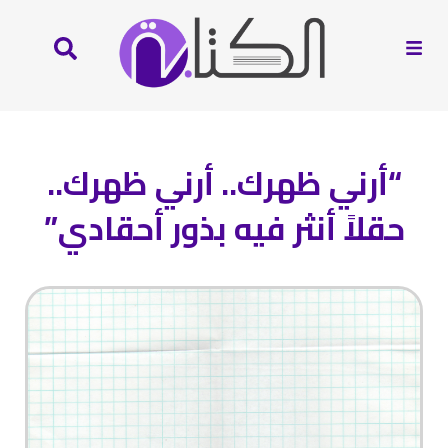
“أرني ظهرك.. أرني ظهرك..
حقلاً أنثر فيه بذور أحقادي”