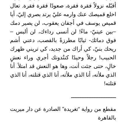
أقبّله نزولاً فقرة فقرة، صعودًا فقرة فقرة. تعال
اخلع قميصك عنك وارمه عليّ يرتد بصري إليّ، أيا
قميص يوسف في أجفان يعقوب، لن يصير دمك
–بين عينيّ- ماءً! لن أنسى رداءك، لن ألبس –
فوق دمائك- ثيابًا مطرزةً بالقصب، دعني أشم
ريحك بنيّ، كي أراك من جديد، كي تريني ظهرك
الحبيب! رجلاً وحيدًا كنتُدونك أجري وراء نعشٍ
خالٍ، حتى جئت أنت، وها هو النعش قد امتلأ. أنا
الذي ملأته، أنا الذي ملأته، أنا الذي قتلته، أنا الذي
قتلته!
ــــــــــــــــــــــــــ
مقطع من رواية “تغريدة” الصادرة عن دار ميريت
بالقاهرة