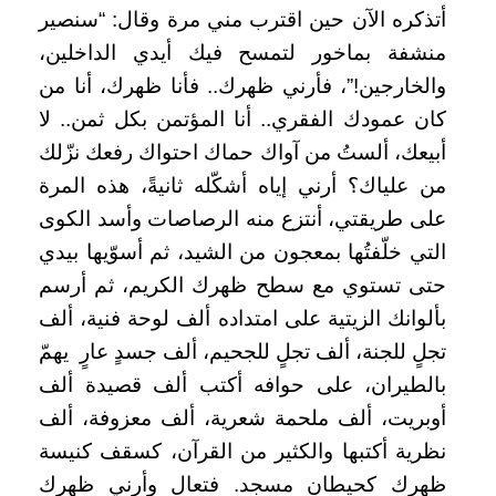
أتذكره الآن حين اقترب مني مرة وقال: “سنصير
منشفة بماخور لتمسح فيك أيدي الداخلين،
والخارجين!”، فأرني ظهرك.. فأنا ظهرك، أنا من
كان عمودك الفقري.. أنا المؤتمن بكل ثمن.. لا
أبيعك، ألستُ من آواك حماك احتواك رفعك نزّلك
من علياك؟ أرني إياه أشكّله ثانيةً، هذه المرة
على طريقتي، أنتزع منه الرصاصات وأسد الكوى
التي خلّفتُها بمعجون من الشيد، ثم أسوّيها بيدي
حتى تستوي مع سطح ظهرك الكريم، ثم أرسم
بألوانك الزيتية على امتداده ألف لوحة فنية، ألف
تجلٍ للجنة، ألف تجلٍ للجحيم، ألف جسدٍ عارٍ يهمّ
بالطيران، على حوافه أكتب ألف قصيدة ألف
أوبريت، ألف ملحمة شعرية، ألف معزوفة، ألف
نظرية أكتبها والكثير من القرآن، كسقف كنيسة
ظهرك كحيطان مسجد. فتعال وأرني ظهرك