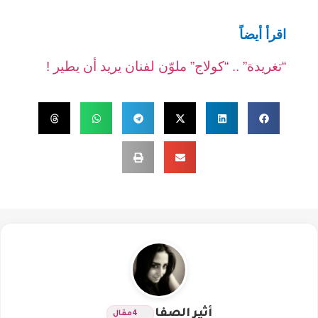
اقرأ أيضاً
“تغريدة” .. “كولاج” ملوّن لفنان يريد أن يطير !
أثير الصفا
4
مقال