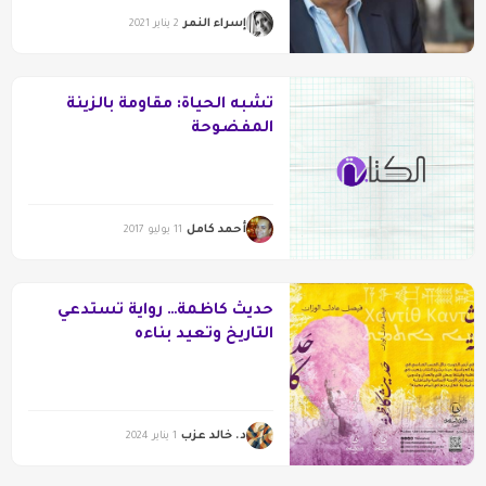
إسراء النمر
2 يناير 2021
تشبه الحياة: مقاومة بالزينة
المفضوحة
أحمد كامل
11 يوليو 2017
حديث كاظمة… رواية تستدعي
التاريخ وتعيد بناءه
د. خالد عزب
1 يناير 2024