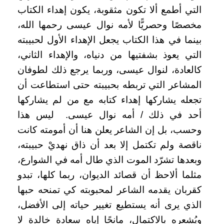
التي أطمع ألا تكون مثقوبة، يكون إهداء الكتاب
مخصصًا وحصريًّا لأمه نوال عيسى رحمها الله،
بينما في هذا الكتاب يجعل الإهداء الأول لحبيبته
التي يعوذ بشفتيها من دنياه، والإهداء الثاني،
كالعادة، لنوال عيسى، وربما يرجع ذلك لطوفان
المشاعر التي تربطه بحبيبته حتى استطاعت أن
تجعله يشاركها إهداء كتابه مع من لم يشاركها
أحد في ذلك / أمه نوال عيسى. ليس هذا
وحسب، بل إن الشاعر يعلن هنا أن أمومته كانت
ناقصة ولم تكتمل إلا بعد أن ذاق نهديْ حبيبته،
وبعدها تشرّد الموت الذي طال أمه في الشوارع،
مثلما ألاحظ أن قصائد الديوان، ربما كلها، تبدو
كقربان يقدمه الشاعر لمحبوبته كي تمنحه حبها
الذي يرى أنه يستطيع تغيير حياته إلى الأفضل،
ويُشعره بالاكتمال، مانحًا إياه سعادة خالدة لا