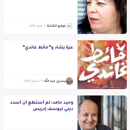
موقع الكتابة
11 يونيو 2019
عزة رشاد و”حائط غاندي”
يسري عبد الله
6 سبتمبر 2018
وحيد حامد: لم أستطع أن أسدد
ديني ليوسف إدريس