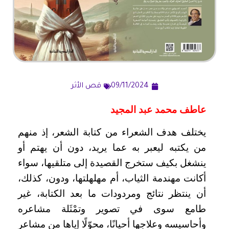
09/11/2024
قص الأثر
عاطف محمد عبد المجيد
يختلف هدف الشعراء من كتابة الشعر، إذ منهم
من يكتبه ليعبر به عما يريد، دون أن يهتم أو
ينشغل بكيف ستخرج القصيدة إلى متلقيها، سواء
أكانت مهندمة الثياب، أم مهلهلتها، ودون، كذلك،
أن ينتظر نتائج ومردودات ما بعد الكتابة، غير
طامع سوى في تصوير وتمْثَلة مشاعره
وأحاسيسه وعلاجها أحيانًا، محوّلًا إياها من مشاعر