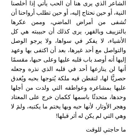
الشاعر الذي يرى هنا أن الحب يأتي إذا أخلصنا
النية، أو حين نحتاج إليه، أو حين تطلب أرواحنا أن
تُشفى من أمراض الماضي، وممن عكرها
بالتزييف وبالقهر، يرى كذلك أن حبيبته هي كل
الأشياء، لا يفكر في سواها، ولا يرجو الوصل
والتواصل مع أحد غيرها، بعد أن اكتفى بها وعهد
إليها أنه أوصد باب قلبه عليها وعلى حبها، مقسمًا
أنها لن ينازعها أحد في قلبه الذي نذره وجعله
حصريًّا لها، لتقطن فيه ملكة يُتوجها بحبه ويُغدق
عليها بمشاعره وعواطفه التي ولدت من أجلها
وحدها، متحدثًا باسمها ككمان خرج على المعتاد
وهجر الأوتار، لأنها حبه وبها يختم ما يكتبه، ولمَ لا
وهي التي لم يكن له أثر قبلها!
ما حاجتي للوقت