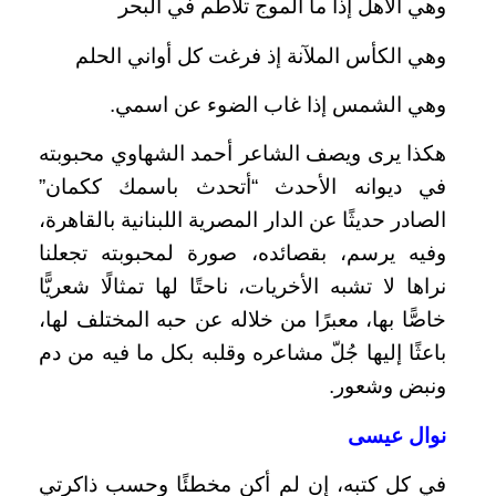
وهي الأهل إذا ما الموج تلاطم في البحر
وهي الكأس الملآنة إذ فرغت كل أواني الحلم
وهي الشمس إذا غاب الضوء عن اسمي.
هكذا يرى ويصف الشاعر أحمد الشهاوي محبوبته
في ديوانه الأحدث “أتحدث باسمك ككمان”
الصادر حديثًا عن الدار المصرية اللبنانية بالقاهرة،
وفيه يرسم، بقصائده، صورة لمحبوبته تجعلنا
نراها لا تشبه الأخريات، ناحتًا لها تمثالًا شعريًّا
خاصًّا بها، معبرًا من خلاله عن حبه المختلف لها،
باعثًا إليها جُلّ مشاعره وقلبه بكل ما فيه من دم
ونبض وشعور.
نوال عيسى
في كل كتبه، إن لم أكن مخطئًا وحسب ذاكرتي