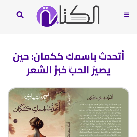
أتحدث باسمك ككمان: حين
يصيرُ الحبُّ خبزَ الشعر