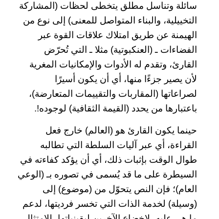
سائلة وتناسل مطلق يتخطى لحظات (المشاركة
التخييلية، والبناء المتواصل للمعنى) إلى نوع من
الهيمنة عن طريق امتلاك علاقات القوة عبر
الفضاءات ـ (العنكبوتية) مثلا ـ التي تُحرّض
القارئ، وتقدم له الأدوات والإمكانيات المغرية
لأن يصير جزءًا منها، أي أن يكون أسيرًا
لصراعاتها (المقاربات والتقييمات المتعارضة)،
باعتبارها من يحدد (القيمة الثقافية) لوجوده!.
حينما يكون القارئ هو (العالم) خارج فعل
القراءة، أي عبر آليات السلطة التي تطالبه
طوال الوقت بإثبات ذلك، أي أن يؤكد كفاءته في
السيطرة على ما قد يُسمى في تصوره بـ (الوعي
العام)؛ فإن النص يتحوّل من (موضوع) إلى
(وسيلة) لخدمة الذات التي تخسر فرديتها، لدعم
ما هي عليه، لإخضاع الآخرين ليقينياتها، للامتثال