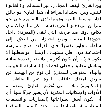
بين القارئ اليقظ، المجادل، غير المسالم أو (الخالق)
للنص، وبين استبداد القراءة أن هذا القارئ هو خالق
لذاته بواسطة النص، وهو ما يؤدي بالضرورة على نحو
متزامن إلى (خلق النص) نفسه .. لكن بما أن الإنسان
يكافح دومًا ضد فرديته التي تُبقي (المعرفة) داخل
حدودها المغلقة، وتمنع انحيازاته من التحوّل إلى
سلطة تتجاوز نفسها؛ فإن القراءة تصبح ممارسة
اجتماعية دون أطر، يستهدف الإنسان بواسطتها ألا
يكون فردًا، وأن يكون أكثر من ذاته نحو تعددية سائلة
وتناسل مطلق يتخطى لحظات (المشاركة التخييلية،
والبناء المتواصل للمعنى) إلى نوع من الهيمنة عن
طريق امتلاك علاقات القوة عبر الفضاءات ـ
(العنكبوتية) مثلا ـ التي تُحرّض القارئ، وتقدم له
الأدوات والإمكانيات المغرية لأن يصير جزءًا منها، أي
أن يكون أسيرًا لصراعاتها (المقاربات والتقييمات
المتعارضة)، باعتبارها من يحدد (القيمة الثقافية)