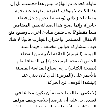
تناوله كحدث تم إنهاؤه. ليس هذا فحسب، بل إن
هذا الكبت لا يتوقف كعقيدة منفردة عند تخوم
مقفلة لحيز ذاتي (وضعية النجوم داخل فضاء
خاص)، وإنما يصبح هذا الصد لتخطي المضامين
مبدأً مقطوعًا به ـ ضمن مبادئ أخرى ـ ويصبح منع
الانتقال المستمر، واختراق التجارب قانونًا لا شك
فيه ـ بمشاركة قوانين مختلفة ـ حينما تمتد
الهيمنة (القيمية) للذائقة الأدبية من الفضاء
الخاص (صفحة المستخدم) إلى الفضاء العام
(صفحة الكتاب) .. إنه إسباغ القداسة المضيئة
بالأحمر على (المرض) الذي كان يعني عند
(نيتشه) التوقف عن الحركة:
(لا يكفي لطالب الحقيقة أن يكون مخلصًا في
قصده، بل عليه أن يترصد إخلاصه ويقف موقف