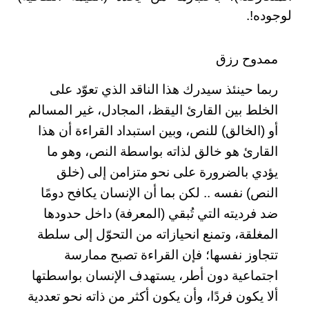
لوجوده!.
ممدوح رزق
ربما حينئذ سيدرك هذا الناقد الذي تعوّد على
الخلط بين القارئ اليقظ، المجادل، غير المسالم
أو (الخالق) للنص، وبين استبداد القراءة أن هذا
القارئ هو خالق لذاته بواسطة النص، وهو ما
يؤدي بالضرورة على نحو متزامن إلى (خلق
النص) نفسه .. لكن بما أن الإنسان يكافح دومًا
ضد فرديته التي تُبقي (المعرفة) داخل حدودها
المغلقة، وتمنع انحيازاته من التحوّل إلى سلطة
تتجاوز نفسها؛ فإن القراءة تصبح ممارسة
اجتماعية دون أطر، يستهدف الإنسان بواسطتها
ألا يكون فردًا، وأن يكون أكثر من ذاته نحو تعددية