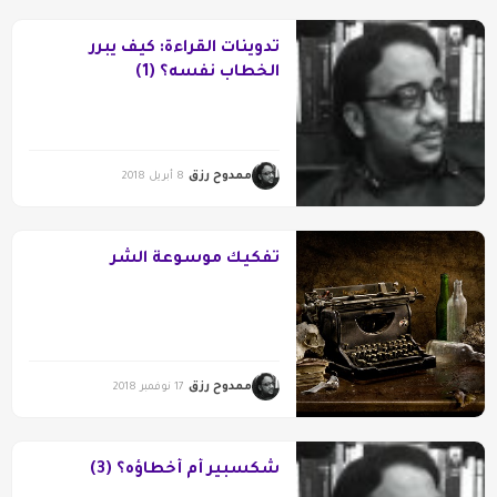
تدوينات القراءة: كيف يبرر
الخطاب نفسه؟ (1)
ممدوح رزق
8 أبريل 2018
تفكيك موسوعة الشر
ممدوح رزق
17 نوفمبر 2018
شكسبير أم أخطاؤه؟ (3)