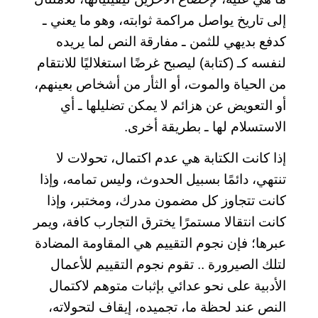
إلى تاريخ يواصل مراكمة ثوابته، وهو ما يعني ـ
كدفع بديهي للثمن ـ مفارقة النص لما يريده
لنفسه كـ (كتابة) ليصبح غرضًا استغلاليًا للانتقام
من الحياة والموت، أو الثأر من أشخاص بعينهم،
أو التعويض عن هزائم لا يمكن تضليلها ـ أي
الاستسلام لها ـ بطريقة أخرى.
إذا كانت الكتابة هي عدم اكتمال، تحولات لا
تنتهي، دائمًا بسبيل الحدوث، وليس تمامه، وإذا
كانت تتجاوز كل مضمون مدرك، ومختبر، وإذا
كانت انتقالا مستمرًا يخترق التجارب كافة، ويمر
عبرها؛ فإن نجوم التقييم هي المقاومة المضادة
لتلك الصيرورة .. تقوم نجوم التقييم للأعمال
الأدبية على نحو عدائي بإثبات متوهم لاكتمال
النص عند لحظة ما، تجميده، إيقاف لتحولاته،