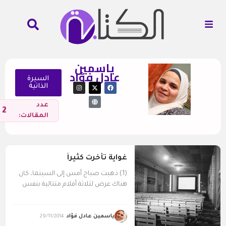
ياسمين
عادل فؤاد
السيرة
الذاتية
عدد
2
المقالات:
غواية تأخرت كثيراً
(1) ذهبت صباح أمس إلى السينما، كان
هناك عرض لثلاثة أفلام متتالية بنفس
التذكرة، ولأنني...
ياسمين عادل فؤاد
29/11/2014