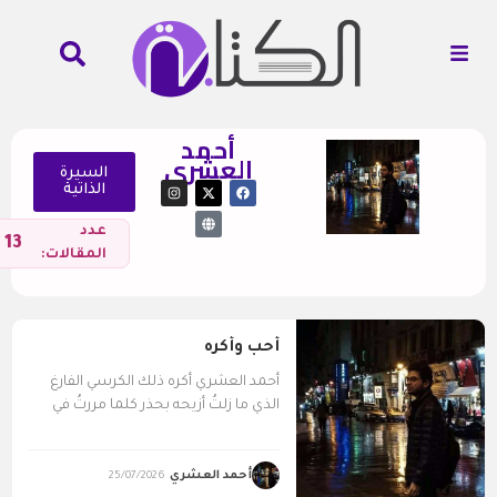
أحمد
العشري
السيرة
الذاتية
عدد
13
المقالات:
أحب وأكره
أحمد العشري أكره ذلك الكرسي الفارغ
الذي ما زلتُ أزيحه بحذر كلما مررتُ في
العتمة...
أحمد العشري
25/07/2026