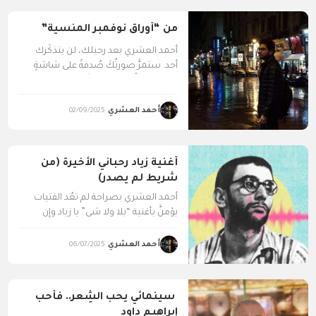
من “أوراق نوفمبر المنسية”
أحمد العشري بعد رحيلك، لن يتذكَّرك
أحد. ستمرُّ صورتُكَ صُدفةً على شاشةٍ
مشروخةٍ، تُضيءُ صُدفةً...
أحمد العشري
02/09/2025
أغنية زياد رحباني الأخيرة (من
شريط لم يصدر)
أحمد العشري بصراحة لم تعُد الفتيات
يؤمنَّ بأغنية “بلا ولا شي” يا زياد وإن
شاركنَ...
أحمد العشري
06/07/2025
سينمائي يحب الشِعر.. فأحب
إبراهيم داود