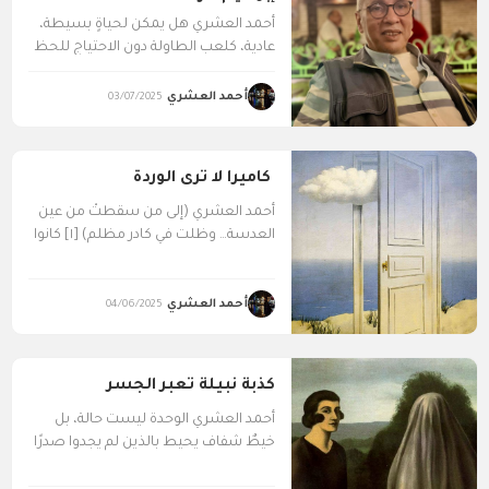
أحمد العشري هل يمكن لحياةٍ بسيطة،
عادية، كلعب الطاولة دون الاحتياج للحظ
والنرد، وسماع عبد...
أحمد العشري
03/07/2025
كاميرا لا ترى الوردة
أحمد العشري (إلى من سقطتْ من عين
العدسة… وظلت في كادر مظلم) [١] كانوا
يُحِبّونَ...
أحمد العشري
04/06/2025
كذبة نبيلة تعبر الجسر
أحمد العشري الوحدة ليست حالة، بل
خيطٌ شفاف يحيط بالذين لم يجدوا صدرًا
يُلقي عليهم...