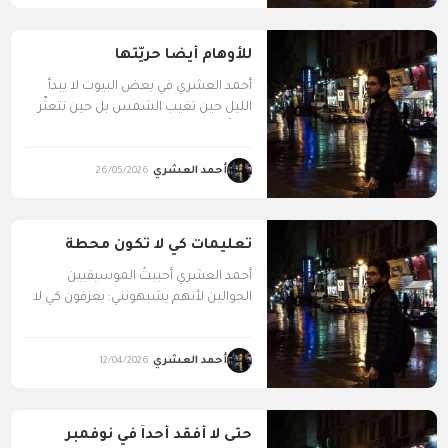
للأوهام أيضًا حريّتُها
أحمد العشري في بعض البيوت لا يبدأ
الليل حين تغيب الشمس بل حين تتعثّر
امرأةٌ...
أحمد العشري
26/05/2026
تعليمات كي لا تكون محطة
أحمد العشري أحببتُ الموسيقيين
الجوالين لأنهم يشبهونني: يعزفون كي لا
يموتوا، ويمشون لأن الوقوف خيانة...
أحمد العشري
12/04/2026
حتى لا أفقد أحداً في نوفمبر