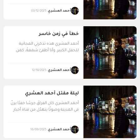
أحمد العشري
03/12/2025
خطأ في زمن خاسر
أحمد العشري هذه تذكرتي المجانية
للحفل الكبير. وأنا أطفئ شمعةً، كمن
يؤجّل موته قليلًا، داخل...
أحمد العشري
12/10/2025
ليلة مقتل أحمد العشري
أحمد العشري كان الفراقُ جرسًا خفيًا يرنّ
في المدينة وصوتًا يتهدّل من قناة أخبار
جائعة...
أحمد العشري
16/09/2025