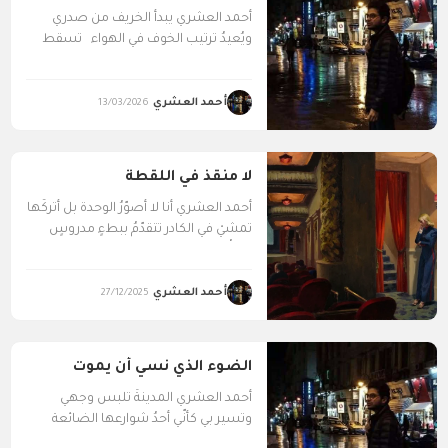
أحمد العشري يبدأ الخريف من صدري
ويُعيدُ ترتيب الخوف في الهواء تسقط
الأوراق والكلمات...
أحمد العشري
13/03/2026
لا منقذ في اللقطة
أحمد العشري أنا لا أُصوّرُ الوحدة بل أتركُها
تمشيْ في الكادر تتقدّمُ ببطءٍ مدروسٍ
تعرفُ...
أحمد العشري
27/12/2025
الضوء الذي نسي أن يموت
أحمد العشري المدينةَ تلبس وجهي
وتسير بي كأنّي أحدُ شوارعها الضائعة
الضوءُ يلهث فوق كتفي...