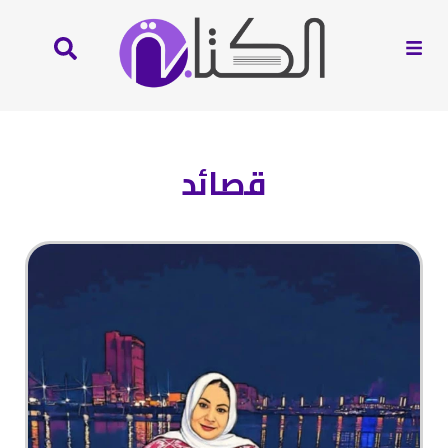
قصائد