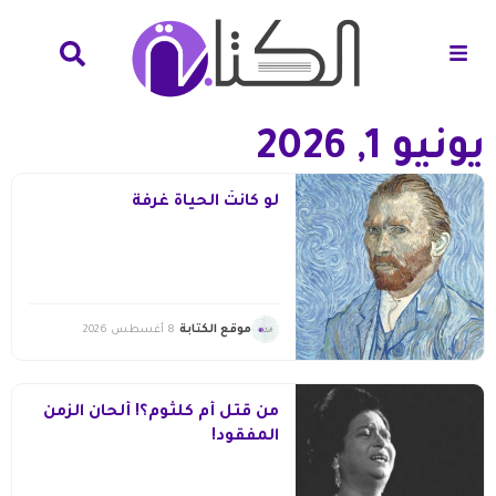
يونيو 1, 2026
لو كانتْ الحياةُ غرفةً
موقع الكتابة
8 أغسطس 2026
من قتل أم كلثوم؟! ألحان الزمن
المفقود!