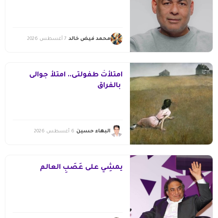
محمد فيض خالد
7 أغسطس 2026
امتلأتْ طفولتى.. امتلأ جوالى
بالفراق
البهاء حسين
6 أغسطس 2026
يمشِي على عَصَبِ العالم