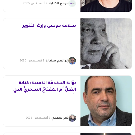
موقع الكتابة
2 أغسطس 2026
سلامة موسى وإرث التّنوير
إبراهيم مشارة
2 أغسطس 2026
بوَّابةُ المقدمِّة الذهبية: كتابةُ
الظلِّ أم المفتاحُ السحريُّ الذي
يأسرُ القارئ؟
نمر سعدي
2 أغسطس 2026