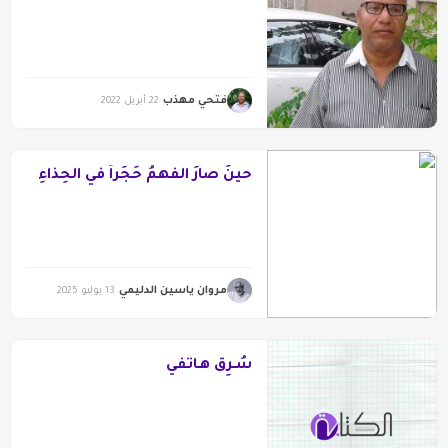
فتحي مهذب
22 أبريل 2022
حينَ صارَ الفَهمُ حَجَراً في الحِذاءِ
مروان ياسين الدليمي
13 يوليو 2025
سُـرِق هـاتفي