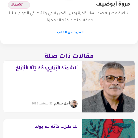
مروة أبوضيف
57
مقال
شاعرة مصرية صدر لها: ـ ذاكرة رحيل ـ أقص أيامي وأنثرها في الهواء ـ بيننا
حديقة ـ منهك كأنه المعجزة…
المزيد عن الكاتب..
مقالات ذات صلة
أُنْشُودَةُ الْبَرَارِي: مُقَاتِلَةُ الْأَبْرَاجْ
أمل سالم
22 سبتمبر 2025
بلا ظل.. كأنه لم يولد