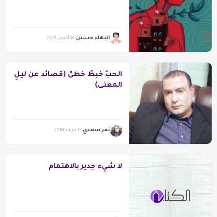
البهاء حسين
8 أكتوبر 2022
الحبُّ خبطُ خطىً (قصائد عن ليلِ
المعنى)
نمر سعدي
6 يوليو 2018
لا شيء جدير بالاهتمام