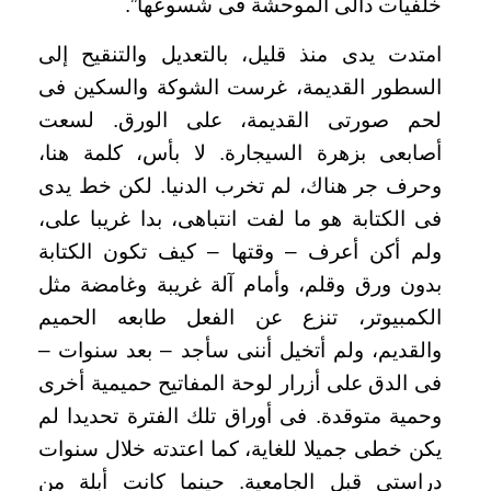
خلفيات دالى الموحشة فى شسوعها
.”
امتدت يدى منذ قليل، بالتعديل والتنقيح إلى
السطور القديمة، غرست الشوكة والسكين فى
لحم صورتى القديمة، على الورق. لسعت
أصابعى بزهرة السيجارة. لا بأس، كلمة هنا،
وحرف جر هناك، لم تخرب الدنيا. لكن خط يدى
فى الكتابة هو ما لفت انتباهى، بدا غريبا على،
ولم أكن أعرف – وقتها – كيف تكون الكتابة
بدون ورق وقلم، وأمام آلة غريبة وغامضة مثل
الكمبيوتر، تنزع عن الفعل طابعه الحميم
والقديم، ولم أتخيل أننى سأجد – بعد سنوات –
فى الدق على أزرار لوحة المفاتيح حميمية أخرى
وحمية متوقدة. فى أوراق تلك الفترة تحديدا لم
يكن خطى جميلا للغاية، كما اعتدته خلال سنوات
دراستى قبل الجامعية. حينما كانت أبلة من