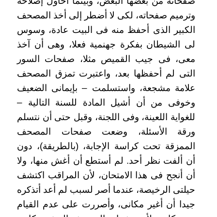
صفحاته من بعضها البعض، وبينما أحاول إصلاحه
وترميم صفحاته، لكى لا أضطر إلى أخذ المصحف
الكبير الذى أحفظ منه فى البيت عادة، وسوس
لى الشيطان بفكرة جهنمية فعلا، وهى أن آخذ
معى، فى جيب القميص مثلا، صفحات السور
التى لم أحفظها بعد، واعتبرت تمزق المصحف
علامة مشجعة، واستسلمت – بإيمانى الضعيف
وخوفى من أن أشيل المادة للسنة التالية –
للغواية اللعينة، وفى اللجنة، وقبل حتى أن نتسلم
ورقة الأسئلة، وضعت صفحات المصحف
الممزقة تحت كراسة الإجابة، (بالطريقة)، دون
أن ألفت نظر أحد. لم أستطع أن أغش منها، ولا
أن أنجح فى هذا الامتحان، لأن المراقب اكتشف
حيلتى الرخيصة، عندما أصر لسبب لم أعد أتذكره
جيدا أن أغير مكانى، وأصررت على عدم القيام