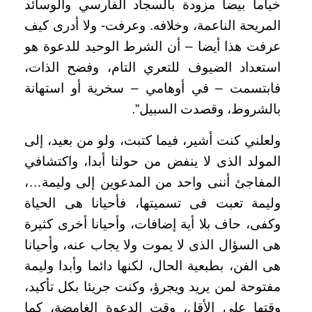
خياما بيضا مزودة بالسجاد الفارسي والوسائد
المريحة الناعمة، وخلافه. وعرفت- ولا أدرى كيف
عرفت هذا أيضا – أن الشرط الوحيد للدعوة هو
استعداد الضيوف للتعري التام، وفضح الذات،
فابتسمت – في أوهامي – سخرية أو استهانة
بالشروط، وقصدت السبيل
.”
ولعلني كنت أشير، فيما كتبت، ولو من بعيد، إلى
المولد الذى لا ينفض من حولنا أبدا، واكتشافي
المفاجئ أننى واحد من المدعوين إلى وليمة…،
وليمة تعبت فى تسميتها، فأحيانا هى الحياة
وكفى، حاف بلا أية إضافات، وأحيانا أخرى كثيرة
هى السؤال الذى لا يموت ولا يجاب عنه، وأحيانا
هى الفن، بطبعية الحال، لكنها دائما وأبدا وليمة
مفتوحة لمن يريد ويجرؤ، وكنت جريئا بكل تأكيد،
وقتها على الأقل، وقت الدعوة الغامضة، كما