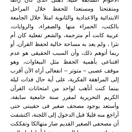
ومتفتحتا ومستعدا للحفظ خلال المراحل
الابتدائية والاعدادية والثانوية امتلأ خلال الجامعة
بالكتب، الحمراء منها والصفراء، والروايات،
عربية كانت أم مترجمة، والشعر تفعلية كان أم
نثرا ، ولم يعد به مساحة خالية لحفظ القرآن، أو
ربما أتوهم ذلك، وأن السبب الحقيقى هو عدم
اقتناعى بأهمية الحفظ مثل الببغاوات، وهو
موقف عصبى – متوتر – انفعالى أراه الآن أقرب
إلى المراهقة الفكرية، على أية حال فذات ليلة
بينما كنت أتأهب لواحد من امتحانات القرآن
الكريم التحريرية لمقرر سنة جامعية سابقة،
وأستعد بوجود مصحف صغير فى حقيبتى حتى
أراجع منه قليلا قبل الدخول إلى اللجنة، اكتشفت
أن مصحفى الصغير القديم صار متهالكا وتفككت