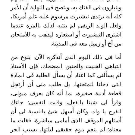
ويتبارون فى الفتك به، ويتضح فى النهاية أن الأمر
كله أنه يرتدى تيشيرت مرسوم عليه علم أمريكا،
ولعل الولد الريفى لم ينتبه لذلك بالمرة عندما
اشترى التيشيرت أو استعاره ليذهب به للامتحان
من أخ أو زميل معه فى المدينة
.
أما فى ذلك اليوم الذى أتذكره الآن، بنوع من
التباهى الخبيث والحنين المضحك، فإن الأستاذ
لم يسألنى كما اعتاد أن يسأل الطلبة فى المادة
التى دخلنا لنمتحنها، بل طلب منى أن أرتجل
قطعة أدبية صغيرة، بما أنه كان يعرف ميولى،
وقرأ لى شيئا بالفعل، وقلت لنفسى: جاءك
الفرج يا ولد. وكان أسهل شئ بالنسبة لى أن
أستلهم الموقف الذى أمامى مباشرة، فقلت ما
معناه: لم ينعم بنوم حقيقى ليلتها، بسبب الحر