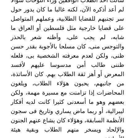
سألت أحد الطلاب الواقفين وراء اللوحات سؤالا
لم أعد أذكره الآن، لكنه غالبا ما كان يدور حول
سر تجنبهم للقضايا الطلابية، وعملهم المتواصل
على قضايا خارجية مثل فلسطين أو العراق ما
شابه، لم يجب على، وأظنه شعر بالحذر
والتوجس منى، كان مسلحا بالأجوبة بقدر حسن
ظنى، ولكن لعدم معرفته الشخصية بى، فلعله
ظننى طالب أمن مدسوسا عليهم لأفسد
المعرض أو أهز ثقة الطلاب بهم. كان الأساتذة،
من جانبهم، يحبون هؤلاء الطلاب، ويلغون
المحاضرات إذا تزامنت مع مسيرة مهمة، ولكن
بعضهم وهو ما أسعدنى كثيرا كانت لديه أفكار
ليبرالية، أو ربما ماض يساري وتاريخ فى سجون
الأنظمة السابقة، وهؤلاء كان يشاع عنهم الجنون
والإلحاد ويسخر منهم الطلاب وبقية هيئة