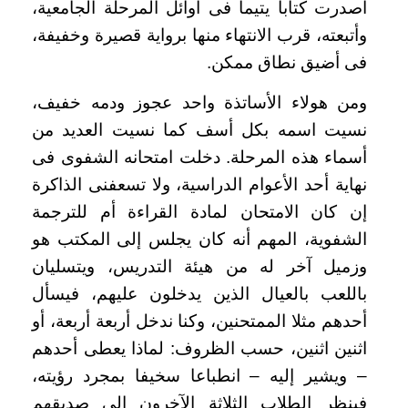
أصدرت كتابا يتيما فى أوائل المرحلة الجامعية،
وأتبعته، قرب الانتهاء منها برواية قصيرة وخفيفة،
فى أضيق نطاق ممكن
.
ومن هولاء الأساتذة واحد عجوز ودمه خفيف،
نسيت اسمه بكل أسف كما نسيت العديد من
أسماء هذه المرحلة. دخلت امتحانه الشفوى فى
نهاية أحد الأعوام الدراسية، ولا تسعفنى الذاكرة
إن كان الامتحان لمادة القراءة أم للترجمة
الشفوية، المهم أنه كان يجلس إلى المكتب هو
وزميل آخر له من هيئة التدريس، ويتسليان
باللعب بالعيال الذين يدخلون عليهم، فيسأل
أحدهم مثلا الممتحنين، وكنا ندخل أربعة أربعة، أو
اثنين اثنين، حسب الظروف: لماذا يعطى أحدهم
– ويشير إليه – انطباعا سخيفا بمجرد رؤيته،
فينظر الطلاب الثلاثة الآخرون إلى صديقهم