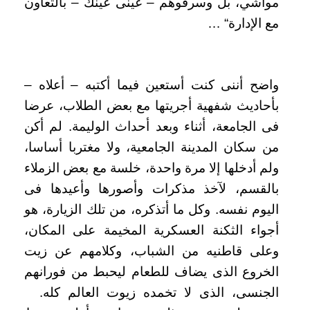
مواشي، بل وسرقوهم – عينى عينك – بالتعاون
مع الإدارة
… “
واضح أننى كنت أستعين فيما أكتبه – أعلاه –
بأحاديث شفهية أجريتها مع بعض الطلاب، عرضا
فى الجامعة، أثناء وبعد أحداث الوليمة. لم أكن
من سكان المدينة الجامعية، ولا مغتربا أساسا،
ولم أدخلها إلا مرة واحدة، خلسة مع بعض الزملاء
بالقسم، لآخذ مذكرات وأصورها وأعيدها فى
اليوم نفسه. وكل ما أتذكره، من تلك الزيارة، هو
أجواء الثكنة العسكرية المخيمة على المكان،
وعلى قاطنيه من الشباب، وكلامهم عن زيت
الخروع الذى يضاف للطعام ليحبط من فورانهم
الجنسى، الذى لا تخمده زيوت العالم كله.