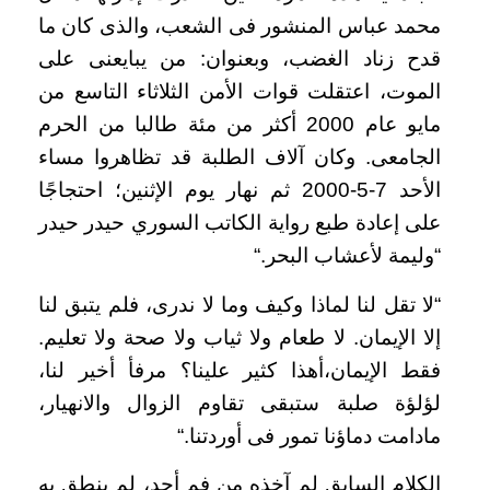
محمد عباس المنشور فى الشعب، والذى كان ما
قدح زناد الغضب، وبعنوان: من يبايعنى على
الموت، اعتقلت قوات الأمن الثلاثاء التاسع من
مايو عام 2000 أكثر من مئة طالبا من الحرم
الجامعى. وكان آلاف الطلبة قد تظاهروا مساء
الأحد 7-5-2000 ثم نهار يوم الإثنين؛ احتجاجًا
على إعادة طبع رواية الكاتب السوري حيدر حيدر
“وليمة لأعشاب البحر
“.
“
لا تقل لنا لماذا وكيف وما لا ندرى، فلم يتبق لنا
إلا الإيمان. لا طعام ولا ثياب ولا صحة ولا تعليم.
فقط الإيمان،أهذا كثير علينا؟ مرفأ أخير لنا،
لؤلؤة صلبة ستبقى تقاوم الزوال والانهيار،
مادامت دماؤنا تمور فى أوردتنا
“.
الكلام السابق لم آخذه من فم أحد، لم ينطق به