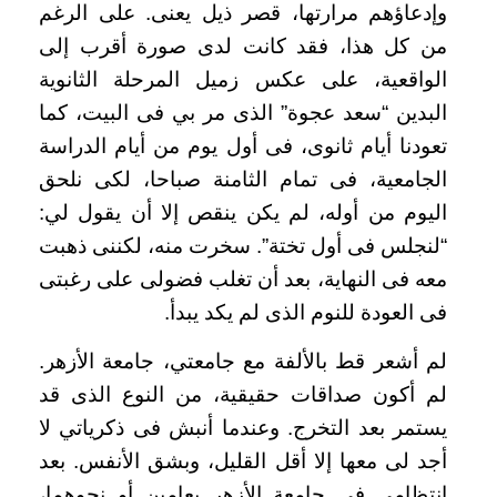
وإدعاؤهم مرارتها، قصر ذيل يعنى. على الرغم
من كل هذا، فقد كانت لدى صورة أقرب إلى
الواقعية، على عكس زميل المرحلة الثانوية
البدين “سعد عجوة” الذى مر بي فى البيت، كما
تعودنا أيام ثانوى، فى أول يوم من أيام الدراسة
الجامعية، فى تمام الثامنة صباحا، لكى نلحق
اليوم من أوله، لم يكن ينقص إلا أن يقول لي:
“لنجلس فى أول تختة”. سخرت منه، لكننى ذهبت
معه فى النهاية، بعد أن تغلب فضولى على رغبتى
فى العودة للنوم الذى لم يكد يبدأ
.
لم أشعر قط بالألفة مع جامعتي، جامعة الأزهر.
لم أكون صداقات حقيقية، من النوع الذى قد
يستمر بعد التخرج. وعندما أنبش فى ذكرياتي لا
أجد لى معها إلا أقل القليل، وبشق الأنفس. بعد
انتظامي فى جامعة الأزهر بعامين أو نحوهما،