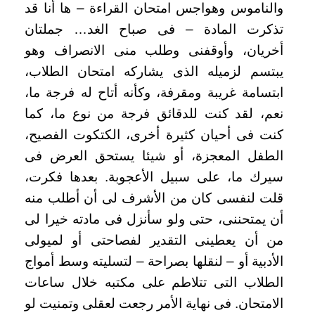
والناموس وهواجس امتحان القراءة – ها أنا قد
تذكرت المادة – فى صباح الغد… جملتان
أخريان، وأوقفنى وطلب منى الانصراف وهو
يبتسم لزميله الذى يشاركه امتحان الطلاب،
ابتسامة غريبة ومقرفة، وكأنه أتاح له فرجة ما،
نعم، لقد كنت للدقائق فرجة من نوع ما، كما
كنت فى أحيان كثيرة أخرى، الكتكوت الفصيح،
الطفل المعجزة، أو شيئا يستحق العرض فى
سيرك ما، على سبيل الأعجوبة. بعدها فكرت،
قلت لنفسى كان من الأشرف لى أن أطلب منه
أن يمتحننى، حتى ولو سأنزل فى مادته خيرا لى
من أن يعطينى التقدير لفصاحتى أو لميولى
الأدبية أو – لنقلها بصراحة – لتسليته وسط أمواج
الطلاب التى تتلاطم على مكتبه خلال ساعات
الامتحان. فى نهاية الأمر رجعت لعقلى وتمنيت لو