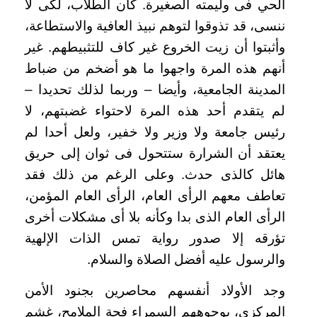
الحي فى وليمته الصغيرة. كان الطلاب، لكى لا
ننسى، قد تذوقوا لتوهم نبيذ العافية والاستطاعة،
وأثبتوا أن زيت الخروع غير كاف للتثبيطهم. غير
أنهم هذه المرة واجهوا ما هو أضخم من ضباط
المدينة الجامعية، وأيضا – وربما لذلك تحديدا –
لم يتقدم أحد هذه المرة لاحتواء غضبتهم، لا
رئيس جامعة ولا وزير ولا خفير، ولعل أحدا لم
يعتقد أن الشرارة ستتحول فى ثوان إلى حريق
هائل كالذى حدث. وعلى الرغم من ذلك فقد
تعاطف معهم الرأى العام، الرأى العام المؤمن،
الرأى العام الذى بدا وكأنه بلا أى مشكلات أخرى
تؤرقه إلا صدور رواية تمس الذات الإلهية
والرسول عليه أفضل الصلاة والسلام
.
وجد الأولاد أنفسهم محاصرين بجنود الأمن
المركزى، بوجوههم السمراء فجة الملامح، غشم