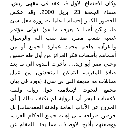
وكان الاجتماع الأول قد عقد فى مقهى ريش،
مساء الجمعة 23 أبريل 2000، وقد عكس
الحضور الكبير إحساسا عاما بضرورة فعل شئ
ما، ولكن أحدا لا يعرف ما هو). (وفى مؤتمر
غضبة شعب مصر، ضد سب الله والرسول
والقرآن، هاجم محمد عمارة الجميع أو من
أسماهم بأصحاب فكر الغرائز من أول طه حسين
وحتى نصر أبو زيد…. تأخرت الندوة إلى ما بعد
صلاة المغرب، ليتمكن المتحدثون من عمل
مقابلات مع مذيعة البي بي سي). (وورد فى بيان
مجمع البحوث الإسلامية حول رواية وليمة
لأعشاب البحر أن الرواية لم تكتف بذلك [ أى
الخروج عن الآداب العامة وإهانة المقدسات] بل
حرضن صراحة على إهانة جميع الحكام العرب،
ووصفتهم بأقبح الأوصاف، مما يعف المقام عن