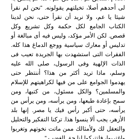
لى أحدهم أصلا، تخيلتهم يقولونه. “نحن لم نقرأ
شيئا يا عم، ولا نريد أن نقرأ حتى، نحن لدينا
الكتاب الجامع لكل حكمة وكل تشريع وكل
قصص. لكن الأمر مؤكد، وليس فيه أى مبالغة أو
تدليس أو معارك سياسية ووجع الدماغ هذا كله.
الفقرات التى استشهدت بها الجريدة تعيب فى
الذات الإلهية وفى الرسول، صلى الله عليه
وسلم، ماذا تريد أكثر من هذا؟ أننتظر حتى
يهدموا الجوامع على من فيها لكراهيتهم للإسلام
والمسلمين؟ والكل مسئول، من كتبها، ومن
سمح بإعادة طبعها، ومن يرأسه، ومن يرأس من
يرأسه، حتى أكبر رأس فيك يا مصر. إنها بلد
الأزهر، يجب ألا ينسوا هذا. تركنا التفكير والتحليل
والتعقل لك ولأمثالك ممن ماتت نخوتهم وتغربوا
واغتربوا، فلتتركوا لنا حق الغضب
“.