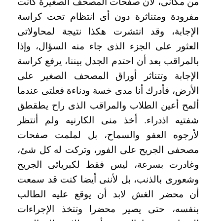
من مكانى، لأن صفحات المصحف الصغيرة كانت
مفرودة ومتناثرة دون أى انتظام تحت كراسة
الإجابة، وقد انتشرت هكذا نتيجة لمحاولاتى
العثور على الجزء الذى جاء منه السؤال، وإذا
بالمراقب بعد أن احتدم الجدل بيننا، يرفع كراسة
الإجابة وتتناثر أوراق المصحف الصغير على
الأرض، فأدرك أنا مدى خسة ودناءة فعلتى عندما
ألمح أعين الطلاب والمراقب الذى راح يطقطق
شفتيه اذدراء. أخذ منى الكارنيه ولم أنتظر
لأرجوه العفو والسماح، بل لملمت صفحات
مصحفى الجريح على الفور، وتركت له كل شئ،
وغادرت بسرعة، ليس فقط لكبريائى الجريح
وشعورى بالذنب، بل لأننى أيضا كنت قد سمعت
أن محضر الغش لابد أن يوقع عليه الطالب
بنفسه، حتى يصير محضرا وتتخذ الإجراءات