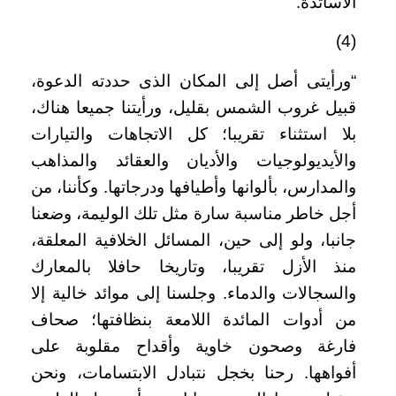
الأساتذة
.
(4)
“
ورأيتى أصل إلى المكان الذى حددته الدعوة،
قبيل غروب الشمس بقليل، ورأيتنا جميعا هناك،
بلا استثناء تقريبا؛ كل الاتجاهات والتيارات
والأيديولوجيات والأديان والعقائد والمذاهب
والمدارس، بألوانها وأطيافها ودرجاتها. وكأننا، من
أجل خاطر مناسبة سارة مثل تلك الوليمة، وضعنا
جانبا، ولو إلى حين، المسائل الخلافية المعلقة،
منذ الأزل تقريبا، وتاريخا حافلا بالمعارك
والسجالات والدماء. وجلسنا إلى موائد خالية إلا
من أدوات المائدة اللامعة بنظافتها؛ صحاف
فارغة وصحون خاوية وأقداح مقلوبة على
أفواهها. رحنا بخجل نتبادل الابتسامات، ونحن