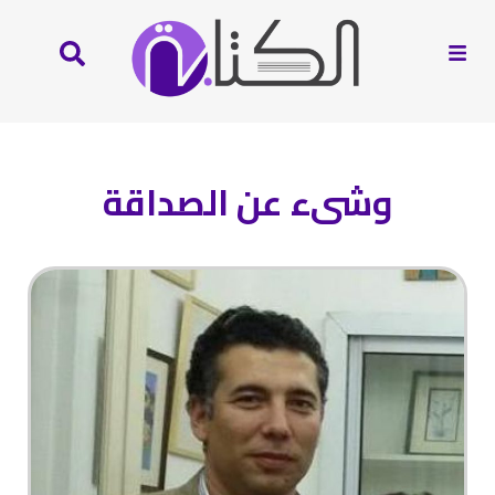
وشىء عن الصداقة