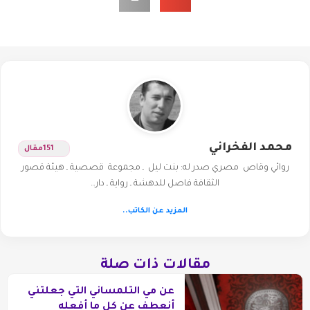
محمد الفخراني
151
مقال
روائي وقاص مصري صدر له: بنت ليل ـ مجموعة قصصية ـ هيئة قصور
الثقافة فاصل للدهشة ـ رواية ـ دار…
المزيد عن الكاتب..
مقالات ذات صلة
عن مي التلمساني التي جعلتني
أنعطف عن كل ما أفعله