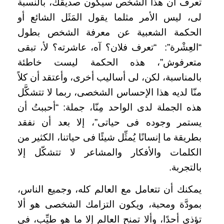
تعرف أن هذا الشخص سيكون صديقك، بالنسبة
لى، ليس الأمر مثلما يقول المَثَل الشائع أو
الحكمة الشعبية عن معرفة الشخص بطول
“العِشْرة”: “تعرف فلان؟ آه، عاشرته؟ لأ، تبقى
متعرفوش”، هذه الحكمة ليست خاطئة
بالمناسبة، لكن، لى أساليب أخرى، وأعتقد أن كلاً
منّا لديه هذا الإحساس الشخصى، ربما لا تتشكَّل
هذه الجملة لدى الواحد مِنّا، جملة: “أحببتُ أن
يستمر وجوده فى حياتى”، إلا بعد أن نفقد
بطريقة ما إنسانًا يُمثِّل شيئًا فى حياتنا، الكثير من
الكلمات والأفكار والمشاعر لا تتشكّل إلا
بالتجربة.
يمكنك أن تتعامل مع العالم كله، وجميع الناس،
بمودَّة ومحبة، ويكون التزامك الشخصى هو ألا
تؤذى أحدًا، وألا تمنح العالم إلا ما هو طيِّب، فى