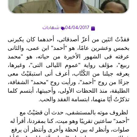
04/04/2017
شهادات
فقدْتُ اثنَين من أعزّ أصدقائى، أحدهما كان يكبرنى
بخمس وعشرين عامًا، هو "أحمد" ابن عمى، والثانى
عرفته فى الشهور الأخيرة من حياته، هو "محمد
ربيع"، مؤلف رواية "عموم الليالى التى"، وغيرها،
يعرفه جيلنا من الكُتَّاب، أعرف أنى استبقَيْتُ معى
جزءًا من روح "أحمد"، ورأيت روح "محمد" الشفافة،
الطليقة، منذ اللحظات الأولى، وأحببتها، أبتسم كلما
تذكرْتُ أيًا منهما، ابتسامة الفقد والحب.
لظروف موته بالمستشفى، حدث أن قضَيْتُ مع
"أحمد" ساعتين تقريبًا وهو ميت، كنا بمفردنا، أقرأ له
صلوات، وأنظر له بين لحظة وأخرى وأنتظر أن يرفع