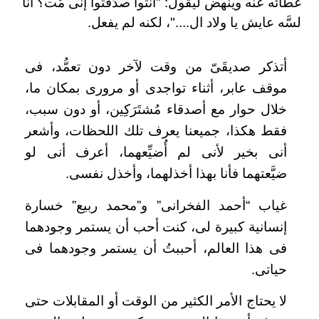
غطائه عنه وينهض ليقول: "انتوا صدَّقتوا إنى مُت؟ أنا
لسَّه عايش يا ولاد ال...."، لكنه لم يفعل.
أتذكر صديقَىّ من وقت لآخر دون تعمُّد، فى
موقف عابر، أثناء تواجدى أو مرورى بمكان ما،
خلال حوار مع أصدقاء مُشتَرَكِين، أو دون سبب،
فقط هكذا، جميعنا يعرف تلك اللحظات، وأشعر
أنى بخير لأنى لم أُضيِّعهما، أعرف أنى لو
ضيَّعتهما فأنا بهذا أخذلهما، وأخذل نفسى.
غياب “أحمد الفخرانى” و”محمد ربيع” خسارة
إنسانية كبيرة لى، كنت أحب أن يستمر وجودهما
فى هذا العالم، أحببتُ أن يستمر وجودهما فى
حياتى.
لا يحتاج الأمر الكثير من الوقت أو المقابلات حتى