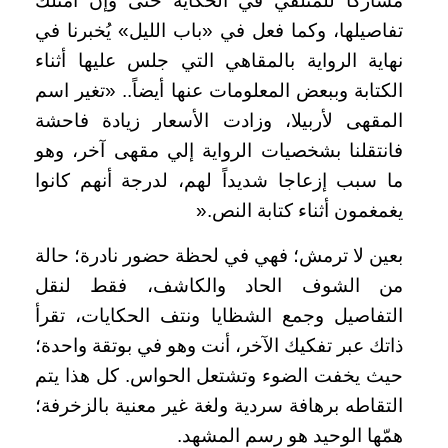
مُشاركًا للمتلقي في الحكاية حتى وإن امتلك
تفاصيلها، وكما فعل في «باب الليل» يُخبرنا في
نهاية الرواية بالمقاهي التي جلس عليها أثناء
الكتابة وببعض المعلومات عنها أيضاً.. «تغير اسم
المقهى لأربيلا، وزادت الأسعار زيادة فاحشة
فانتقلنا بشخصيات الرواية إلي مقهى آخر، وهو
ما سبب إزعاجا شديداً لهم، لدرجة أنهم كانوا
يغمغمون أثناء كتابة النص
».
بعين لا ترمش؛ فهي في لحظة حضور نادرة؛ حالة
من الشوف الحاد والكاشف، فقط لنقل
التفاصيل وجمع الشظايا ونتف الحكايات، تقرأ
ذاتك عبر تفكيك الآخر، أنت وهو في بوتقة واحدة؛
حيث يخفت الضوء وتشتعل الحواس. كل هذا يتم
التقاطه برهافة سردية ولغة غير معنية بالزخرفة؛
همّها الوحيد هو رسم المشهد
.