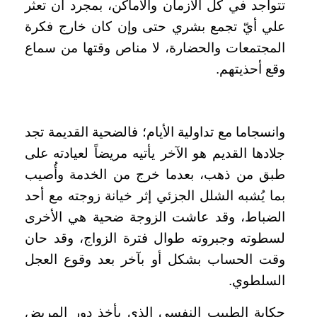
تتواجد في كل الأزمان والأماكن، بمجرد أن تعثر
علي أيّ تجمع بشري حتى وإن كان خارج فكرة
المجتمعات والحضارة، لا مناص وقتها من سماع
وقع أحذيتهم
.
وانسجاما مع تداولية الأيام؛ فالضحية القديمة تجد
جلادها القديم هو الآخر يأتيه مريضاً لعيادته على
طبق من ذهب، بعدما خرج من الخدمة وأُصيب
بما يُشبه الشلل الجزئي إثر خيانة زوجته مع أحد
الضباط، وقد عاشت الزوجة ضحية هي الأخرى
لسطوته وجبروته طوال فترة الزواج، وقد حان
وقت الحساب بشكل أو بآخر بعد وقوع العجل
السلطوي
.
حكاية الطبيب النفسي الذي يأخذ دور المريض