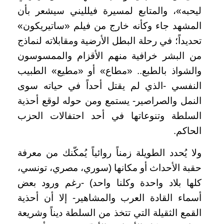
ليحبه»، والمتابع لمسيرة فيلليني سيشعر بأن
المشهد جاء وكأنه خارج من فيلم «ساتيريكون»
تحديداً؛ في رحلة البطل الأرضية ومقابلاته لنماذج
من البشر خرافية منهم الأقزام والممسوسون
والشواذ بالطبع.. «مطاع» أو «مطيع» الطبيب
النفسي -الذي لم يقتل أحداً في حياته سوى
النمل والصراصير- يستمع ومن حوله لوقع أحذية
السلطة وتنوعاتها في أحد احتفالات الحزب
الحاكم
.
ولا يُحدد الطويلة زمناً روائياً يُمكّنك من معرفة
حقبة الأحداث أو مكانها (سوري، مصري، تونسي،
كلها بلاد واحدة وكلنا واحد) -رغم ورود بعض
أسماء القادة العرب والمشاهير- إلا أن أحذية
القمع الثقيلة التي تتخذ من السلطة ديناً وشريعة