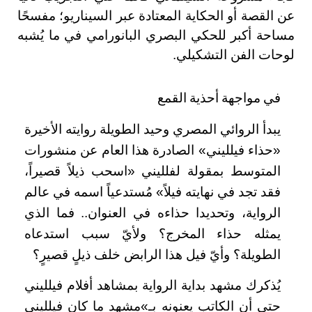
عن القصة أو الحكاية المعتادة عبر السيناريو؛ مفسحًا
مساحة أكبر للحكي البصري البانورامي في ما يُشبه
لوحات الفن التشكيلي
.
في
مواجهة
أحذية
القمع
يبدأ الروائي المصري وحيد الطويلة روايته الأخيرة
«حذاء فيلليني» الصادرة هذا العام عن منشورات
المتوسط بمقولة لفلليني «اسحب ذيلاً قصيراً،
فقد تجد في نهايته فيلاً» مُستدعياً اسمه في عالم
الرواية، وتحديدا حذاءه في العنوان.. فما الذي
يمثله حذاء المخرج؟ ولأيّ سبب استدعاه
الطويلة؟ وأيّ فيل هذا الرابض خلف ذيلٍ قصيرٍ؟
يُذكرك مشهد بداية الرواية بمشاهد أفلام فيلليني
حتى أن الكاتب يعنونه بـ»مشهد ما كان فيلليني