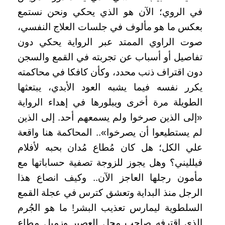
في الروي؛ الآن هو الذي يحكي ونحن نستمع
بعكس ما هو مألوف في جلسات العلاج النفسي،
صوت الراوي الممتد عبر الرواية يحكي دون
تفاصيل أو أسباب عن تجربته في القمع والسجن
دون اقتراف ذنب محدد، وكأن كافكا في محاكمته
يكرر نفسه فيما يشبه العود الأبدي، يبتعثها
الطويلة مرة أخرى ويبلورها في إهداء الرواية
«إلى الذين صرخوا ولم يسمعهم أحد. إلى الذين
لم يستطيعوا أن يصرخوا».. المحاكمة هنا واقعة
علي الكل؛ هل كان مُطاع مُدان بحبه لأفلام
فيلليني؟ وهل يجوز للزوجة تصفية حساباتها مع
مأمون رجلها العاجز الآن.. وكيف انصاع هذا
الرجل منذ البداية وتعشق كترس في عجلة القمع
السلطوية ليمارس تعذيب البشر! ما هو الجُرم
الذي اقترفه صاحب محل العصير وزميل مطاع