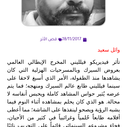
18/11/2017
قص الأثر
وائل سعيد
تأثر فيديريكو فيلليني المخرج الإيطالي العالمي
بعروض السيرك وبالمسرحيات الهزلية التي كان
يشاهدها منذ الطفولة، الأمر الذي أسبغ لاحقا على
سينما فيلليني طابع عالم السيرك ومنهجه؛ فما يتم
عرضه يُثير حواس المشاهد كاملة ويحبس أنفاسه لا
محالة. هو الذي كان يحلم بمشاهده أثناء النوم فيما
يشبه الرؤية ويصحو لينفذها على الشاشة؛ مما أعطى
أفلامه طابعاً حُلمياً وغرائبياً في كثير من الأحيان،
فجاء مشروعه السينمائي قائماً علي التجريب نائيًا