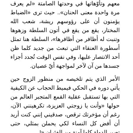
معهم وتأوّهاتها في وحدتها الصامتة «لم يعرف
مرة واحدة معنى الحنان».. حيث ترى «الضباط
يؤمنون أن على رؤوسهم ريشة، شعب الله
المختار، يقع من يقع في أتون السلطة وزهوها
وتنبت له أظافر من أظافرها»، السلطة هنا تمثل
أسطورة العنقاء التي تبعث من جديد كلما ظن
أحد الانتصار عليها، وفي نفس الوقت تُجدد أجزاء
جسدها من آن لآخر لمواجهة أيّ عصيان
.
الأمر الذي يتم تلخيصه من منظور الزوج حين
يأتي دوره في الحكي فيميط الحجاب عن الكيفية
التي بها تستقبل عقلية القمع المتجبر العالم من
حولها «وأنت يا زوجتي العزيزة، تكرهينني الآن،
رغم أن مؤخرتك ترقص، صدقيني إنني كنت أريد
أن أفض كل النساء لكي يحملن بمثلي، حتى
تصير الدولة كلها آمنة من الفئران
!».