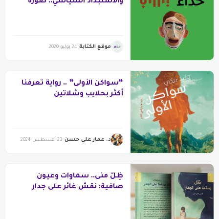
والاستبداد السياسي.. صورة
الجلاد في رواية “حذاء فيلليني”
لوحيد الطويلة
موقع الكتابة
24 يوليو 2020
“سواكن الأولى” .. رواية تعرفنا
أكثر بحلايب وشلاتين
د. عمار علي حسن
23 أغسطس 2024
ظِلّ منى.. سماوات وعيون
صافية: نقش غائر على جدار
الروح!