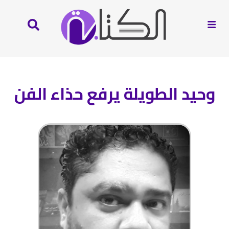
وحيد‭ ‬الطويلة‭ ‬يرفع‭ ‬حذاء‭ ‬الفن‬‬‬‬‬‬‬‬‬‬‬‬‬‬‬‬