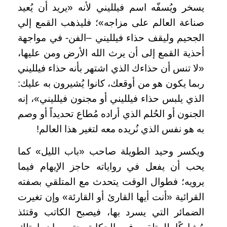
يسخر ويُسفّه اسم فيلليني لأنه «يريد أن يُعيد
صناعة العالم على مزاجه»؛ فليذهب القمع إلي
الجحيم وليقف حذاء فيلليني –الفن- في مواجهة
أحذية القمع إلى أن يرث الله الأرض ومن عليها،
«لا تنس أن حذاءك الذي اشتهر بأنه حذاء فيلليني
ربما يكون هو من أوقعك، كانوا يُشيرون به عليك:
الذي يلبس حذاء فيلليني أو مجنون فيلليني»، إنه
الجنون أو الحُلم الذي أراده مُطاع تحديداً أو وصم
به هو نفس الذي نُريده معه لتغير هذا العالم
!
ويكسر وحيد الطويلة صاحب «باب الليل» كما
يحب أن يفعل في رواياته حاجز الإيهام فيما
يرويه؛ فطوال الوقت يتحدث مع المتلقي بصفته
القرائية «أنت أيها القارئ أو القارئة» وإن تغيرت
الضمائر التي يسرد بها، فيصبح الكاتب وقتئذ