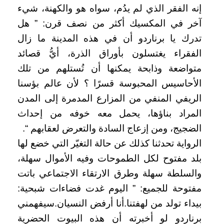
إنه الفقر الذي لم يدُم، سواه هو والكهنة، شيء
آخر في المكسيك أكثر من نصف قرن: ” هل
تدرك يا برناردو أن في هذه المدينة ما زال
الفقراء يغتسلون بأوراق الذرة، أيُّ قصائد
متواضعة وذابحة يمكنها أن تُستلهم من تلك
الأحاسيس المحبوسة قسرًا ؟ لأن عالم بؤسنا
الريفي المنفي من المزارع المدمرة إلى المدن
المراد بناؤها، يحمل معه خوفه من إحداث
الضجيج، ومن إزعاج السادة والتعرض لعقابهم “.
الرواية تحدثنا كذلك عن حالة التغيّر التي خضع لها
بلد مفتوح لكل الطموحات وفيه الأموال سهلة،
والسلطة سهلة وطرق الارتقاء الاجتماعي باتت
مفتوحة للجميع: ” اليوم غدت فضاءات شبحية:
بيداء تولد من لهفتنا.أنا أرفض النسيان.سيفهمني
برناردو لو أخبرته أن هذه البيوت الحضرية