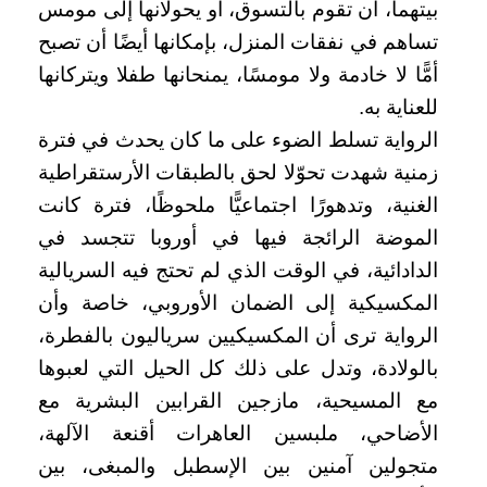
بيتهما، أن تقوم بالتسوق، أو يحولانها إلى مومس
تساهم في نفقات المنزل، بإمكانها أيضًا أن تصبح
أمًّا لا خادمة ولا مومسًا، يمنحانها طفلا ويتركانها
للعناية به.
الرواية تسلط الضوء على ما كان يحدث في فترة
زمنية شهدت تحوّلا لحق بالطبقات الأرستقراطية
الغنية، وتدهورًا اجتماعيًّا ملحوظًا، فترة كانت
الموضة الرائجة فيها في أوروبا تتجسد في
الدادائية، في الوقت الذي لم تحتج فيه السريالية
المكسيكية إلى الضمان الأوروبي، خاصة وأن
الرواية ترى أن المكسيكيين سرياليون بالفطرة،
بالولادة، وتدل على ذلك كل الحيل التي لعبوها
مع المسيحية، مازجين القرابين البشرية مع
الأضاحي، ملبسين العاهرات أقنعة الآلهة،
متجولين آمنين بين الإسطبل والمبغى، بين