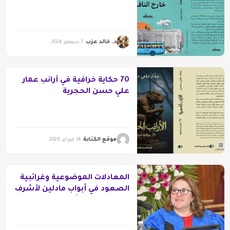
من المتاهة
د. خالد عزب
7 سبتمبر 2024
70 حكاية خرافية في أرانب عمار
علي حسن الحجرية
موقع الكتابة
14 فبراير 2026
المعادلات الموضوعية وغرائبية
الصعود في أبواب مادلين لأشرف
الصباغ.. قراءة أدبية من منظور
نفسي