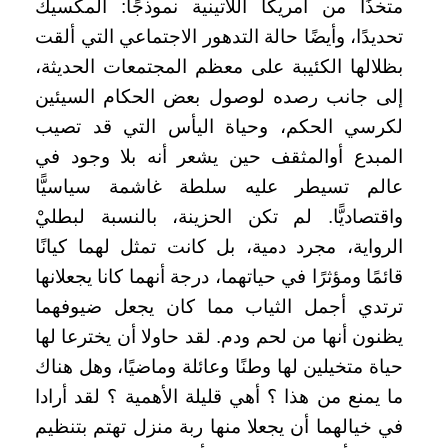
متخذًا من أمريكا اللاتينية نموذجًا: المكسيك
تحديدًا، وأيضًا حالة التدهور الاجتماعي التي ألقت
بظلالها الكئيبة على معظم المجتمعات الحديثة،
إلى جانب رصده لوصول بعض الحكام السيئين
لكرسي الحكم، وحياة اليأس التي قد تصيب
المبدع أوالمثقف حين يشعر أنه بلا وجود في
عالم تسيطر عليه سلطة غاشمة سياسيًّا
واقتصاديًّا. لم تكن الحزينة، بالنسبة لبطليْ
الرواية، مجرد دمية، بل كانت تمثل لهما كيانًا
قائمًا ومؤثرًا في حياتهما، درجة أنهما كانا يجعلانها
ترتدي أجمل الثياب مما كان يجعل ضيوفهما
يظنون أنها من لحم ودم. لقد حاولا أن يخترعا لها
حياة متخيلين لها وطنًا وعائلة وماضيًا، وهل هناك
ما يمنع من هذا ؟ أهي قليلة الأهمية ؟ لقد أرادا
في خيالهما أن يجعلا منها ربة منزل تهتم بتنظيم