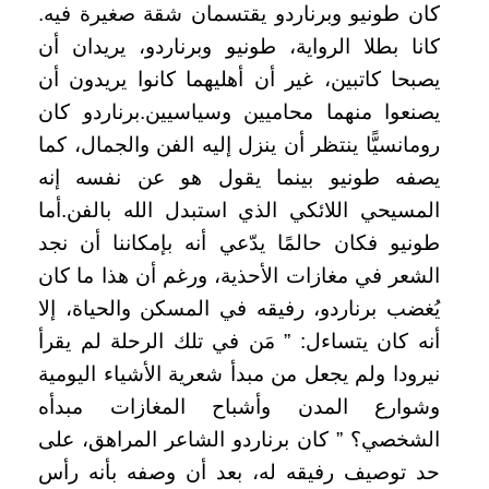
كان طونيو وبرناردو يقتسمان شقة صغيرة فيه.
كانا بطلا الرواية، طونيو وبرناردو، يريدان أن
يصبحا كاتبين، غير أن أهليهما كانوا يريدون أن
يصنعوا منهما محاميين وسياسيين.برناردو كان
رومانسيًّا ينتظر أن ينزل إليه الفن والجمال، كما
يصفه طونيو بينما يقول هو عن نفسه إنه
المسيحي اللائكي الذي استبدل الله بالفن.أما
طونيو فكان حالمًا يدّعي أنه بإمكاننا أن نجد
الشعر في مغازات الأحذية، ورغم أن هذا ما كان
يُغضب برناردو، رفيقه في المسكن والحياة، إلا
أنه كان يتساءل: ” مَن في تلك الرحلة لم يقرأ
نيرودا ولم يجعل من مبدأ شعرية الأشياء اليومية
وشوارع المدن وأشباح المغازات مبدأه
الشخصي؟ ” كان برناردو الشاعر المراهق، على
حد توصيف رفيقه له، بعد أن وصفه بأنه رأس