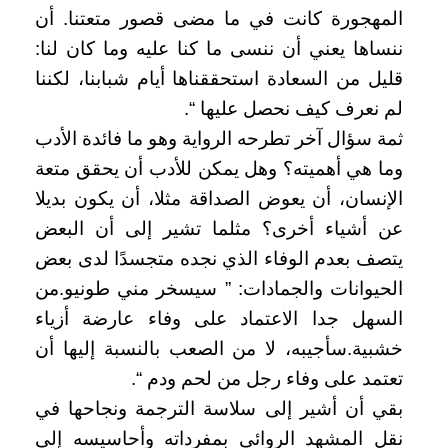
المهجورة كانت في ما مضى قصور متعتنا. أن
ننساها يعني أن ننسى ما كنا عليه وما كان لنا:
قليل من السعادة استحققناها أيام شبابنا، لكننا
لم نعرف كيف نحصل عليها “.
ثمة سؤال آخر تطرحه الرواية وهو ما فائدة الأدب
وما هي أهميته؟ وهل يمكن للأدب أن يحقق متعة
الإنسان، أن يعوض الصداقة مثلا، أن يكون بديلا
عن أشياء أخرى؟ مثلما تشير إلى أن البعض
يتصف بعدم الوفاء الذي نجده متجسدًا لدى بعض
الحيوانات والجمادات: ” سيسخر مني طونيو.من
السهل جدا الاعتماد على وفاء عارضة أزياء
خشبية.سأجيبه، لا من الصعب بالنسبة إليها أن
تعتمد على وفاء رجل من لحم ودم “.
بقي أن أشير إلى سلاسة الترجمة ونجاحها في
نقل المشهد الروائي بمفرداته وأحاسيسه إلى