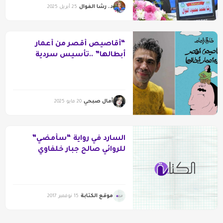
د. رشا الفوال
25 أبريل 2025
“أقاصيص أقصر من أعمار
أبطالها” ..تأسيس سردية
تتجاوز الواقع وتعيد تشكيله
آمال صبحي
20 مايو 2025
السارد في رواية “سأمضي”
للروائي صالح جبار خلفاوي
موقع الكتابة
15 نوفمبر 2017