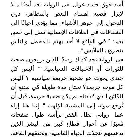
أسد فوق جسد غزال. في الرواية نجد أيضًا ميلا
لإبراز قضية اهتمام البعض بالمظاهر، دون
الدخول إلى جوهر الأشياء، مما يؤدي أحيانًا إلى
انشقاقات في العلاقات الإنسانية تصل إلى عمق
بعيد: ” في الواقع لا أحد يهتم بالمحمل..والناس
ينظرون للملابس “.
في الرواية نجد كذلك رصدًا للذين يروحون ضحية
للثورات أو الاغتيالات السياسية: ” أليس كل
جندي يموت هو ضحية جريمة سياسية ؟ أليس
كل موت جريمة؟ نحتاج مدة طويلة كي نقتنع أن
الكائن الذي فقدناه لم يكن ضحية جريمة، قبل أن
نُرجع موته إلى المشيئة الإلهية “. إننا هنا إزاء
عمل روائي يطل الفقر برأسه طول صفحاته
مُعبرًا عن أحوال قطاع كبير من البشر الذين
تدهسهم عجلات الحياة القاسية، وتخنقهم الفاقة.