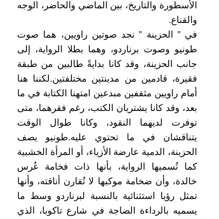
الأسطورة والتاريخ، بين الماضي والحاضر، الوجه
والقناع.
في ” الحزينة ” نجد صوتين راويين، هما صوت
طونيو وصوت برناردو، وهما بطلا الرواية، إلى
جانب الحزينة، وقد كانا بدايةً طالبين من طبقة
فقيرة، قادمين من مدينتين مختلفتين.لكننا هنا
أمام راويين مثقفين مبدعين امتهنا الكتابة في ما
بعد، وقد كانا يشتريان الكتب، رغم فقرهما، متى
توفرت لديهما النقود، وكانا طوال الوقت
يتناقشان في ما تحتوي عليه.طونيو يصف
الحزينة، الدمية عارضة الأزياء، أو المرأة الخشبية
كما تُسميها الرواية، بأنها ذات فخامة عُرس
خالدة، وأن ضخامة موكبها لا تُقارن أناقته، وأنها
تمثل رؤيا استثنائية بالنسبة لبرناردو وسط ما
يسميه بالرداءة الضاجة في شارع تاكوبا، الذي