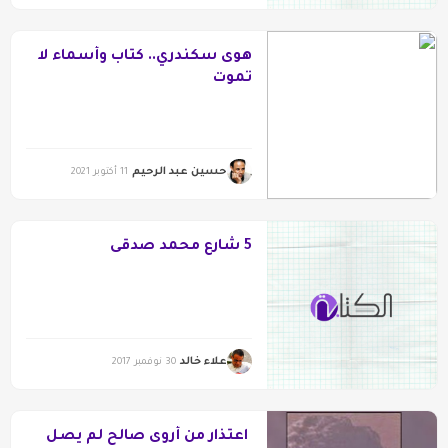
هوى سكندري.. كتاب وأسماء لا
تموت
حسين عبد الرحيم
11 أكتوبر 2021
5 شارع محمد صدقى
علاء خالد
30 نوفمبر 2017
اعتذار من أروى صالح لم يصل