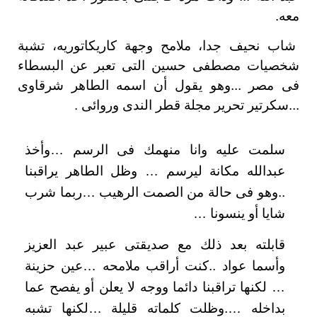
معه.
شاب نحيف جدا، ملامح وجهة كاريكاتوريه، تشبة
شخصيات مصطفى حسين التى تعبر عن البسطاء
فى مصر ...وهو يقول أن اسمه الطاهر شرقاوى
...سكرتير تحرير مجلة قطر الندى وروائى .
سلمت عليه وانا منهمك فى الرسم …وأخذ
عبدالله مكانة ليرسم … وظل الطاهر يراقبنا
..وهو فى حالة من الصمت الرهيب …ربما شرب
شايا أو ينسونا …
قابلته بعد ذلك مع صديقتى عبير عبد العزيز
وأسما عواد ..كنت أراقب ملامحه …عين حزينة
… لكنها تراقبنا دائما ووجه لا يعلن أو يفصح عما
بداخله ….وظلت كلماته قليلة …لكنها تشبه