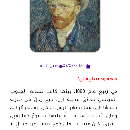
03/07/2026
عين ثالثة
محمود سليمان*
في ربيع عام 1888، بينما كانت نسائم الجنوب
الفرنسي تعانق مدينة آرل، خرج رجلٌ من منزله
متجهًا إلى ضفاف نهر الرون، يحمل لوحته وألوانه،
وعلى رأسه قبعةٌ مثبتةٌ عليها شموعٌ كفانوسٍ
بشري. كان فنسنت فان كوخ يبحث عن جمالٍ لا