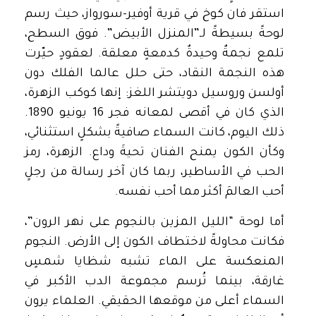
استقر فان كوخ في قرية أوفير-سورواز، حيث رسم
لوحةً بسيطةً لـ”المنزل الأبيض”. فوق السطح،
تلمع نجمةٌ وحيدةٌ كدمعةٍ معلقة. لعقودٍ حيّرت
هذه النجمة النقاد، حتى حلل عالما الفلك دون
أولسن وروسيل دويتشر اللغز: إنها كوكب الزهرة،
الذي كان في أقصى لمعانه فجر 16 يونيو 1890.
ذلك اليوم، كانت السماء صافيةً بشكلٍ استثنائي،
وكأن الكون يمنح الفنان تحيةَ وداع. الزهرة، رمز
الحب في الأساطير، ربما كان آخر رسالة من رجلٍ
أحب العالمَ أكثر مما أحب نفسه.
أما لوحة “الليل المزين بالنجوم على نهر الرون”،
فكانت محاولةً لاختطاف الكون إلى الأرض. النجوم
المنعكسة على الماء تشبه شظايا شمسٍ
غارقة، بينما تُرسم مجموعة الدب الأكبر في
السماء أعلى من موقعها الحقيقي. العلماء يرون