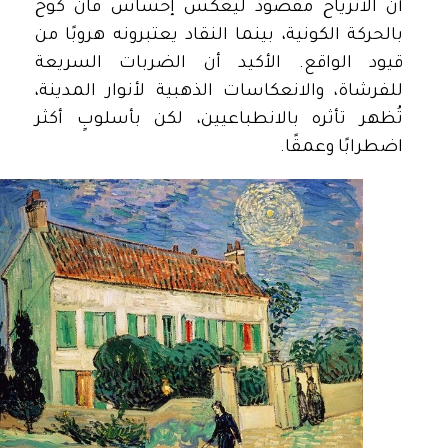
أن الانزياح مقصودٌ ليعكس إحساس فان كوخ
بالحركة الكونية، بينما النقاد يعتبرونه هروبًا من
قيود الواقع. الأكيد أن الضربات السريعة
للفرشاة، والانعكاسات الذهبية لأنوار المدينة،
تُظهر تأثره بالانطباعيين، لكن بأسلوبٍ أكثر
اضطرابًا وعمقًا.