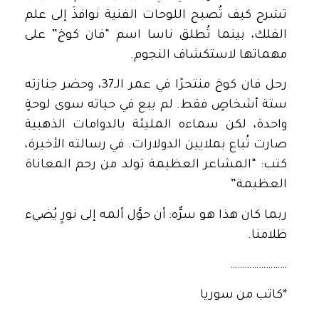
تشرح كيف تُصبح اللوحات الفنية نوافذَ إلى علم
الفلك، بينما تُطلق ناسا اسم “فان كوخ” على
مهماتها لاستكشاف النجوم.
رحل فان كوخ منتحرًا في عمر الـ37، وحضر جنازته
ستة أشخاصٍ فقط. لم يبع في حياته سوى لوحةٍ
واحدة، لكن سماءه المليئة بالدوامات الذهبية
صارت تُباع بملايين الدولارات. في رسالته الأخيرة،
كتب: “المشاعر العظيمة تولد من رحم المعاناة
العظيمة”
ربما كان هذا هو سرُّه: أن حوَّل ألمه إلى نورٍ يُضيء
ظلامنا.
……………………
*كاتب من سوريا