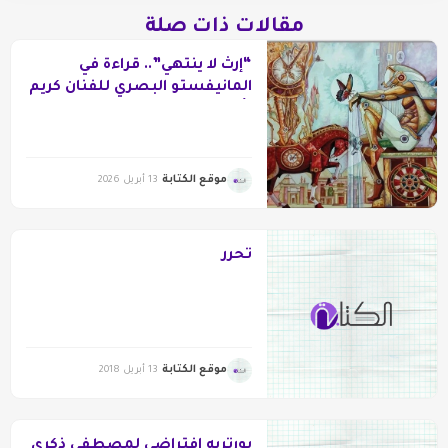
مقالات ذات صلة
“إرث لا ينتهي”.. قراءة في
المانيفستو البصري للفنان كريم
رأفت
موقع الكتابة
13 أبريل 2026
تحرر
موقع الكتابة
13 أبريل 2018
بورتريه افتراضي لمصطفى ذكري