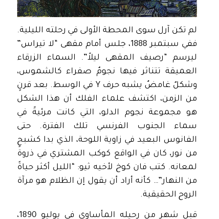
لم تكن آرل سوى المحطة الأولى في رحلته الليلية.
ففي سبتمبر 1888، جلس أمام مقهى “لا تيراس”
ليرسم “رصيف المقهى ليلاً”. السماء الزرقاء
العميقة تتناثر فيها نجومٌ صفراء كالشموس،
وشكلٌ غامضٌ يشبه حرف Y في الوسط. بعد قرنٍ
من الزمن، اكتشف علماء الفلك أن هذا الشكل
هو مجموعة نجوم الدلو، التي كانت مرئيةً في
سماء الجنوب الفرنسي تلك الفترة. حتى
الفانوس البعيد في زاوية اللوحة، الذي بدا كشبحٍ
من نور، كان في الواقع كوكب المشتري في ذروة
لمعانه. كتب فان كوخ لأخيه ثيو: “الليل أكثر حياةً
من النهار”… كأنه أراد أن يقول إن الظلام هو مرآة
الروح الحقيقية.
قبل شهرٍ من رحيله المأساوي في يوليو 1890،