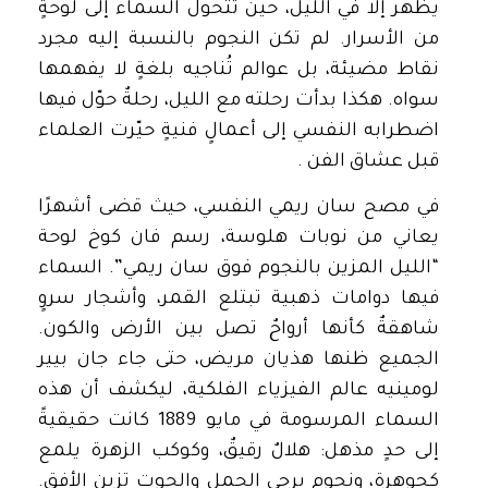
يظهر إلا في الليل، حين تتحول السماء إلى لوحةٍ
من الأسرار. لم تكن النجوم بالنسبة إليه مجرد
نقاط مضيئة، بل عوالم تُناجيه بلغةٍ لا يفهمها
سواه. هكذا بدأت رحلته مع الليل، رحلةٌ حوّل فيها
اضطرابه النفسي إلى أعمالٍ فنيةٍ حيّرت العلماء
قبل عشاق الفن .
في مصح سان ريمي النفسي، حيث قضى أشهرًا
يعاني من نوبات هلوسة، رسم فان كوخ لوحة
“الليل المزين بالنجوم فوق سان ريمي”. السماء
فيها دوامات ذهبية تبتلع القمر، وأشجار سروٍ
شاهقةٌ كأنها أرواحٌ تصل بين الأرض والكون.
الجميع ظنها هذيان مريض، حتى جاء جان بيير
لومينيه عالم الفيزياء الفلكية، ليكشف أن هذه
السماء المرسومة في مايو 1889 كانت حقيقيةً
إلى حدٍ مذهل: هلالٌ رقيقٌ، وكوكب الزهرة يلمع
كجوهرة، ونجوم برجي الحمل والحوت تزين الأفق.