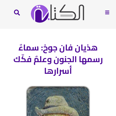
هذيان فان جوخ: سماءٌ
رسمها الجنون وعلمٌ فكّك
أسرارها