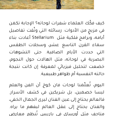
كيف فكّك العلماء شفرات لوحاته؟ الإجابة تكمن
في مزيجٍ من الأدوات: رسائله التي وثّقت تفاصيل
أيامه، وبرامج فلكية مثل Stellarium أعادت بناء
سماء القرن التاسع عشر، وسجلات الطقس
التي حددت الأيام الصافية. حتى التشوهات
البصرية في لوحاته، مثل الهالات حول النجوم،
خضعت لتحليل فيزيائيٍ لمعرفة إن كانت نتيجة
حالته النفسية أم ظواهر طبيعية.
اليوم، تُعلّمنا لوحات فان كوخ أن الفن والعلم
ليسا خصمين، بل شريكين في كشف الأسرار.
فالعالم يحتاج إلى عين الفنان ليرى الجمال الخفي،
والفنان يحتاج إلى عقل العالم ليفهم ما يراه.
متاحف مثل أورساي في باريس تُنظم معارض