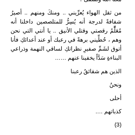
من ثقل الهواء يُعرِّيني .. ومنكَ ومنهم .. أصيرُ
شفافةً لدرجة أنه يُسِرُّ للمتلصصين داخلنا أنه
مُعَلِّّمُ رقصتي وقتلي الأنيق .. يا أنتي التي نحن
وهم ، حُطِّيني برهةً في رعبك أو عند أعدائكِ فأنا
أتوق لشَمِّ صفيرِ نظراتكِ لساقي النهمة وذراعي
البناءةِِ سَدَّاً يخفينا عنهم ……
الذين هم شقائقُ رعبنا
ونحنُ
أحلى
كذباتهم ….
(3)