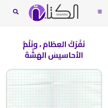
نَفْرُكُ العِظامَ ، ونَلُمُّ
الأحاسيسَ الهَشَّةَ