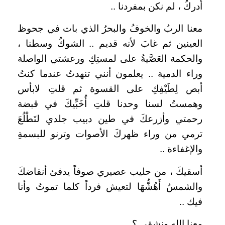
أدركُ ، لم نكن بمفردنا ..
معنا الربُ والخوفُ والبحرُ الذي بات في جحوظ
العينين ثم غابَ لأنه قديم .. الشوكُ وسطنا ،
والحكمة العَصَّيةُ على لمستِكِ ورعشتي الواصلة
وراء الدمية .. يعلمون أنني تنهدتُ عندما كنتُ
أبص لِطَيْفِكِ على القسوة ثم قلتِ لابأس
وهمستُ لسنا وحدنا قلتِ أُخَبِّيكَ في قبضة
رحمتي وأزرعكَ في طين دبيب جلدي لتَطْلُعَ
ترمي من وراء ظهركَ الأصوات وترنو للبسمةِ
والإغفاءة ..
أسقيكَ ، من حليب عصيري صوفاً يدفئ أنقاضكَ
والشمسُ أَهُشُّهَا لتعيش فرداً كلما تموتُ وأنا
فيك ..
معنا الله ونشقى ؟