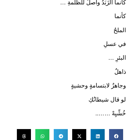
كأنما الزَبَدُ واصلٌ للظلمةِ …
كأنما
الملحُ
في عسلِ
البئرِ …
ذاهلٌ
وجاهزٌ لابتسامةٍ وحشيةٍ
لو قال شيطانُكِ
خُشِّيِهْ ……..