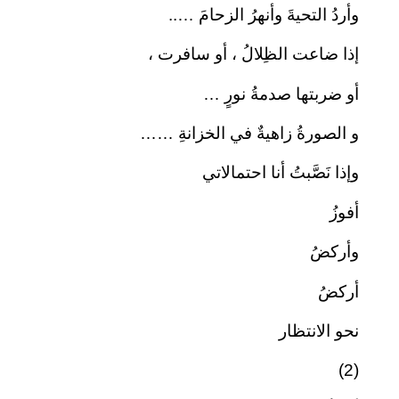
وأردُ التحيةَ وأنهرُ الزحامَ …..
إذا ضاعت الظِلالُ ، أو سافرت ،
أو ضربتها صدمةُ نورٍ …
و الصورةُ زاهيةٌ في الخزانةِ ……
وإذا نَصَّبتُ أنا احتمالاتي
أفوزُ
وأركضُ
أركضُ
نحو الانتظار
(2)