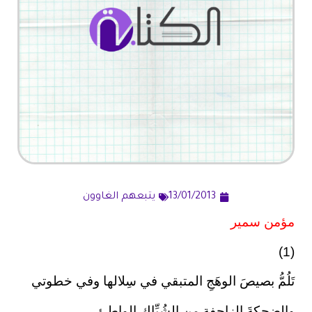
13/01/2013
يتبعهم الغاوون
مؤمن سمير
(1)
تَلُمُّ بصيصَ الوهَجِ المتبقي في سِلالها وفي خطوتي
والضحكةَ الزاحفةِ من الشُبِّاكِ الواطئِ ....