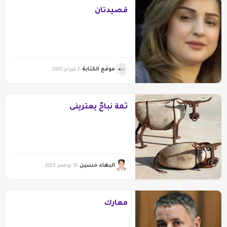
قصيدتان
موقع الكتابة
2 فبراير 2020
ثمة نباحٌ يعترينى
البهاء حسين
10 نوفمبر 2025
معارك