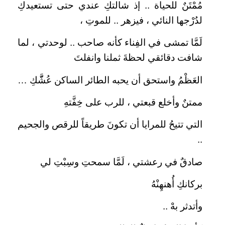
مُمْتَنٌ للحياة .. إذ شالتكِ عندي حتى تستعيدكِ
لدُرْجها النائي ، فيزهر .. للموتِ ،
لَمَّا تمشى في الفِناء كأنه صاحب .. لوحدتي ، لما
شافت دقائقي لحظةَ ثملنا وانفلتَ
العَظْمُ واستحق أن يحبه الطائر الساكن عُشَّّكِ …
ممتنٌ وأخلع قبعتي ، للرب على خِفَّتهِ
التي تتيحُ للمرايا أن تكونَ طريقاً للرقص والجحيم
..
صادقٌ في رعشتي ، لَمَّا سمحتِ وسِبْتِ لي
بركانكِ أُهنهِنْهُ
وأتدثر بهْ ..