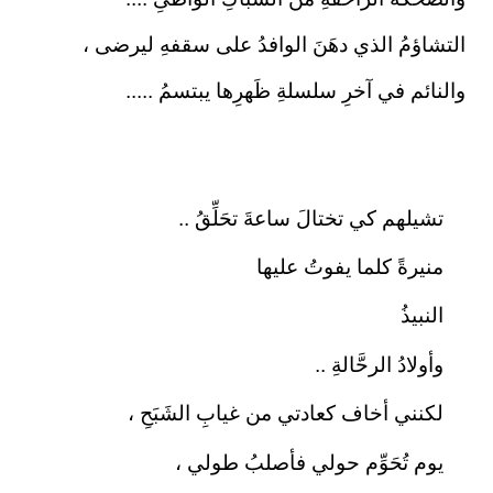
التشاؤمُ الذي دهَنَ الوافدُ على سقفهِ ليرضى ،
والنائم في آخرِ سلسلةِ ظَهرِها يبتسمُ .....
تشيلهم كي تختالَ ساعةَ تحَلِّقُ ..
منيرةً كلما يفوتُ عليها
النبيذُ
وأولادُ الرحَّالةِ ..
لكنني أخاف كعادتي من غيابِ الشَبَحِ ،
يوم تُحَوِّم حولي فأصلبُ طولي ،