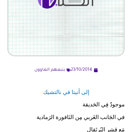
23/10/2014
يتبعهم الغاوون
إلى أنيتا في نالتشيك
موجودٌ فِي الحَديقة
في الجَانب الغَربي مِن النَافورة الرَمادية
مَع قِشر البُرتَقال