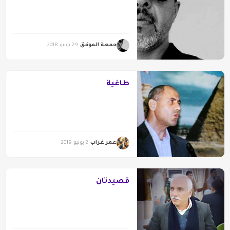
جمعة الموفق
29 يونيو 2018
طاغية
عمر غراب
2 يونيو 2019
قصيدتان