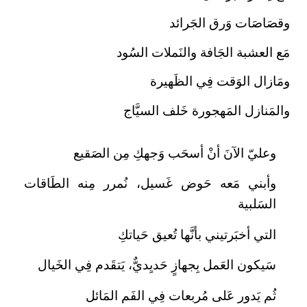
وقصَاصَات وَرق الجَرائد
مَع العشبة الجَافة والنَملات السُود
ومَازال الوَقت فِي الظَهيرة
والمَنازل المَهجورة خَلف السيَّاج
وعليّ الآنَ أنْ أسحَب وَجهكِ مِن الصَقيع
وأبني مَعه حَوض غَسيل، نُمرر مِنه الطَاقات
السَلبية
التي أخبَرتيني بأنَّها تُعيق حَياتكِ
سَيكون العَمل بِجهازٍ حَديِديٌّ، يَتقَدم فِي الخَيال
ثُم يَدور عَلى مُربعات فِي الفَم المَائل