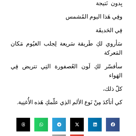
بِدون نَتيجة
وفِي هَذا اليوم المُشمس
فِي الحَديقَة
سَأروي لكِ طَريقة سَريعة لِجلب الغيُوم مَكان
المَعركة
سأفسّر لكِ لَون العُصفورة التِي تتريض فِي
الهَواء
كلّ ذلك،
كي أتأكدَ مِنْ نَوع الألم الذِي علّمكِ هَذه الأُغنِية.