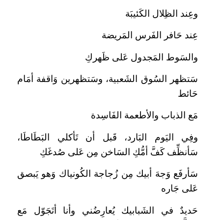
وعِند الظِلال الكَئيبَة
عِند حَافر الفَرس المَريضة
والسَوط المَجدول عَلى ظَهركِ
سَتظهر السُوق الشَعبية، وسَتظهرين وَاقفة أمَام
حَائط
مَع الذباب والأطعمة الفَاسِدة
وفِي اليَوم البَارد، قَبل أن تَأكلي البَطَاطَا،
سَأنظِّف كَفَّ أمُّكِ السَاخن مِن عَلى صُدغَكِ
سَأرفَع وَجهَ أبيك مِن زُجاجة الكُونياك وَهو يَبصق
عَلى جَاره
حَديدٌ في الشَبابيك يُعارِضُني وأنا أتَجَوّل مَع