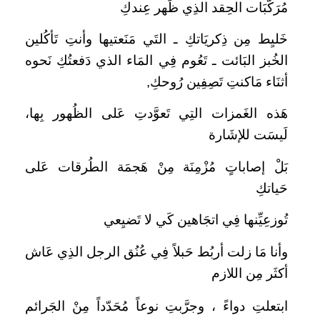
مُرَكَّبَات الحِقد الذِي ظَهر عِندكِ
خَليِط مِن ذِكريَاتكِ ـ التَي مَنَعتيها وأنتِ تَأكُلين
الخُبز البَائت ـ تَعُوم فِي المَاء الذي دَفعتُكِ نَحوه
أثنَاء مَاكنتِ تَصِفِين رُوحكِ,
هَذه الغَمزات التِي تَعوَّدتِ عَلى الظُهور بِها،
لَيسَت للإشَارة
بَلْ إصاباتٍ مُزْمِنَة مِنْ هَجمَة الطُرقات عَلى
حَياتكِ
تُوزعِيِّنها فِي اتجَاهين كَي لا تَضيِعي
وأنا مَا زلت أربُط حَبلاً فِي عُنُق الرجل الذِي عَاش
أكثَر مِن اللازم
ابتعلتِ دواءً ، وجرَّبتِ نوعاً مُحَدّداً مِنْ الجَرائم