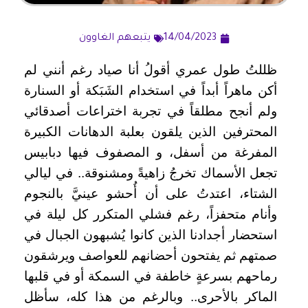
14/04/2023
يتبعهم الغاوون
ظللتُ طول عمري أقولُ أنا صياد رغم أنني لم
أكن ماهراً أبداً في استخدام الشَبَكة أو السنارة
ولم أنجح مطلقاً في تجربة اختراعات أصدقائي
المحترفين الذين يلقون بعلبة الدهانات الكبيرة
المفرغة من أسفل، و المصفوف فيها دبابيس
تجعل الأسماك تخرجُ زاهيةً ومشنوقة.. في ليالي
الشتاء، اعتدتُ على أن أُحشو عينيَّ بالنجوم
وأنام متحفزاً، رغم فشلي المتكرر كل ليلة في
استحضار أجدادنا الذين كانوا يُشبهون الجبال في
صمتهم ثم يفتحون أحضانهم للعواصف ويرشقون
رماحهم بسرعةٍ خاطفة في السمكة أو في قلبها
الماكر بالأحرى.. وبالرغم من هذا كله، سأظل