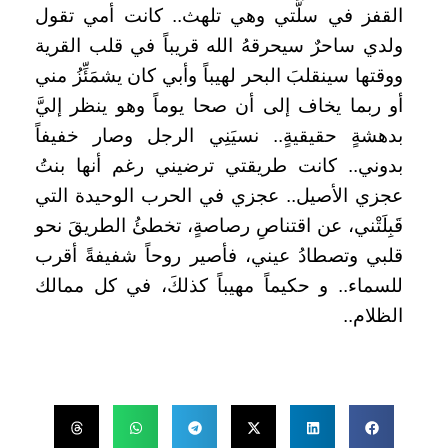
القفز في سلَّتي وهي تلهث.. كانت أمي تقول
ولدي ساحرٌ سيحرقهُ الله قريباً في قلب القرية
ووقتها سينقلبَ البحر لهيباً وأبي كان يشمَئِّزُ مني
أو ربما يخاف إلى أن صحا يوماً وهو ينظر إليَّ
بدهشةٍ حقيقيةٍ.. نسيَنِي الرجل وصار خفيفاً
بدوني.. كانت طريقتي ترضيني رغم أنها بنتُ
عجزي الأصيل.. عجزي في الحرب الوحيدة التي
قَبِلَتْني، عن اقتناصِ رصاصةٍ، تخطئُ الطريقَ نحو
قلبي وتصطادُ عيني، فأصير روحاً شفيفةً أقرب
للسماء.. و حكيماً مهيباً كذلكَ، في كل ممالك
الظلام..