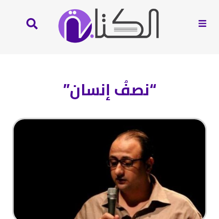
“نصفُ إنسان”