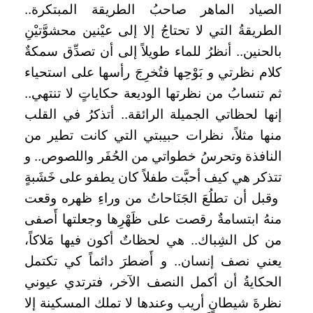
الصياد الماهر صاحبُ الطريقة المبتكرة..
الطريقةُ التي لا تحتاجُ إلا إلى عيْنين محشوَّتيْنِ
بالحنين.. أنظرُ للماء طويلاً إلى أن تصدِّق سمكةٌ
كلام نظرتي و بَوْحِها فتُخرِجَ رأسها على استحياء
ثم تنسابُ من نظرتها الوديعة حكاياتٍ لا تنتهي..
إنها لحظاتي الجميلة الرائقة.. أتذكرُ في القلب
منها مثلاً، نظرات حبيبتي التي كانت تطير من
النافذة وتحرسُ خطواتي من الحُفَر واللصوص.. و
تتذكر هي كيف أحبَّت طفلاً كان يطفو على خَشَبةٍ
وقبل أن تطلُعَ الجَنَاحاتُ من وراءِ ظهره وقعت
منهُ ابتسامةٌ رقصت على ظَهْرِها وجعلتها أَصفى
من كل الشِباك.. هي لحظاتٌ أكون فيها مَلاكاً،
يعني نصف إنسان.. و أَضطرَ دائماً كي تكتمل
الحكايةُ أن أكمل النصف الآخر، فترتدي عيوني
نظرةَ شيطانٍ أريب وعندها لا تملك المسكينة إلا