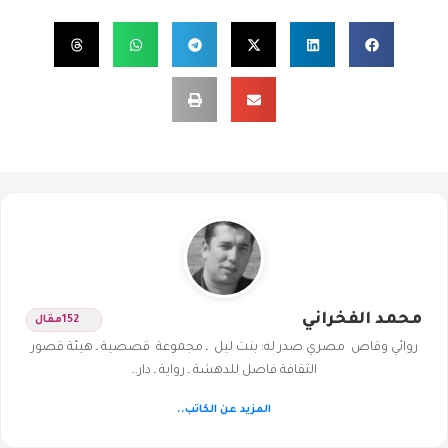
محمد الفخراني
152
مقال
روائي وقاص مصري صدر له: بنت ليل ـ مجموعة قصصية ـ هيئة قصور
الثقافة فاصل للدهشة ـ رواية ـ دار…
المزيد عن الكاتب..