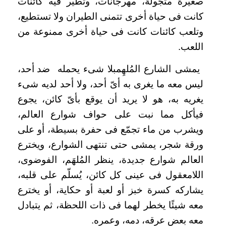
صغيرة متجولة، مهرجانات، وتطير فيه كائنات
كانت فى حياة أخرى تتمنى الطيران ولا تستطيع،
وتلعب كائنات كانت فى حياة أخرى ممنوعة من
اللعب.
يمشى الشارع المُلهِم
بلا شىء يحمله
ضد أحد،
ليس معه ما يغرى به أىّ أحد، ول
ا أحد لديه شىء
يغريه
به، هو لا يريد أن يوقع بأىّ كائن، يجوع
فيأكل مما نبت على حواف شوارع العالم،
ويشرب من ماء تجمّع فى حفرة بسيطة، أو على
ورقة شجر، يمشى حتى تنتهى
الشوارع، ويخترع
العالم شوارع جديدة، ينظر المُلهَم، الفوضوى،
اللامعقول فى عينى كل كائن
، يُسلّم
على قلبه،
يشاركه كسرة خبز أو لعبة أو حكاية، أو يخترع
معه شيئًا يخطر لهما فى ذات اللحظة، ثم يتبادل
معه بعض عرقه، دمه، وعمره.