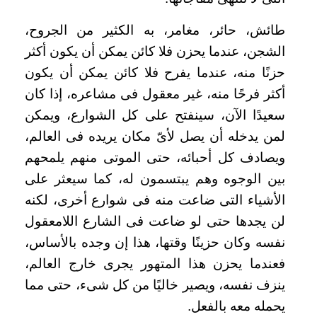
طائش، حائر، مغامر، به الكثير من الجروح،
الشجن، عندما يحزن فلا كائن يمكن أن يكون أكثر
حزنًا منه، عندما يفرح فلا كائن يمكن أن يكون
أكثر فرحًا منه، غير معقول فى مشاعره، إذا كان
سعيدًا الآن، سينفتح على كل الشوارع، ويمكن
لمن يدخله أن يصل لأىّ مكان يريده فى العالم،
ويصادف كل أحبائه، حتى الموتى منهم يلمحهم
بين الوجوه وهم يبتسمون له، كما سيعثر على
الأشياء التى ضاعت منه فى شوارع أخرى، لكنه
لن يجدها حتى لو ضاعت فى الشارع اللامعقول
نفسه وكان حزينًا وقتها، هذا إن وجده بالأساس،
فعندما يحزن هذا المتهور يجرى خارج العالم،
ينزف نفسه، ويصير خاليًا من كل شىء، حتى مما
يحمله معه بالفعل.