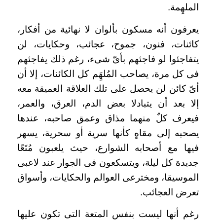
الملهِمة.
يعرفون أنه مسكون بألوان لا نهائية من أفكار،
كائنات، فنون، جموح، عجائب، وحكايات، لن
يتفاجئوا لو فاجئهم بأىّ شىء، رغم ذلك يفاجئهم
فى كل مرة، يصاحب المُلهَِم كل الكائنات، إلا أن
أىّ كائن لن يحصل على تلك العلاقة العميقة معه
إلا بعد أن يتبادلا بعض الدم، العرق، والعمر،
فيعرف كلٌ منهما مذاق وعمق صاحبه، عندها
يصحبه إلى مقاهٍ كأنها سرية أو سحرية، يسهر
فيها مع أصحابه الشوارع، حيث يلعبون مُتَعًا
جديدة كل ليلة، ويتسكعون فى الجوار عند لاعبى
الموسيقا، ومخترعى العوالم والحكايات، وأسواق
تعرض العجائب.
رغم أنها ليست بنفس المتعة التى تكون عليها