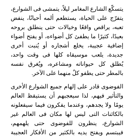
يتسكّع الشارع المغامر ليلاً، يتمشى فى الشوارع،
يتفرّج على الحياة، يستطعم ألمه أحيانًا، ينفض
تعبه، يراقص واقعًا وخيالات حتى ينطلق بروحه
بعيدًا، كثيرًا ما يطفئ كل أضواءه، أو يفتح أضواء
إضافية عجيبة، يخلع أشجاره أو يُنبت أخرى
جديدة، يلعب موسيقاه كلها فى وقت واحد،
يُطلق كل حيواناته ومشاعره، ويُغرق نفسه
بالمطر حتى يطفو كلٌ منهما على الآخر.
الفوضوى قادر على إلهام جميع الشوارع الأخرى
والتأثير فيهم، لذا سيعجبهم أن يستيقظ العالم
يومًا ولا يجدهم، وعندما يفكرون فيما سيفعلونه
بالكائنات التى ليس لها مكان فى العالم غير
الشوارع، ينظرون للفوضوى حتى يلهمهم،
فيبتسم ويفتح يديه بالكثير من الأفكار العجيبة