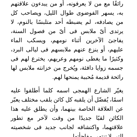
رائقًا مع من لا يعرفونه، أو من يبدءون علاقتهم
به، يسهر الفوضوى طوال الليل، ويصاحب كل
من يصادفه، لم يضبطه أحد متلبسًا بالنوم، لا
يرتدى أىّ ملابس فى أىّ من فصول السنة،
يفاجئ الآخرين أثناء نومهم، ويسكب الماء
عليهم، أو ينزع عنهم ملابسهم فى ليالى البرد،
وكثيرًا ما يغطى نومهم وعريهم، يخترع لهم فى
جسمه زوايا دافئة، ويُخرج من خزانته ملابس لها
رائحة قديمة مُحببة يمنحها لهم.
يغيّر الشارع الهمجى اسمه كلما أطلقوا عليه
اسمًا، يُفضّل أن يلقبه كل كائن بلقب مختلف يعبّر
عن العلاقة الخاصة بينهما، وأن يطلق عليه هذا
الكائن لقبًا جديدًا من وقت لآخر مع تطور
علاقتهما، واكتشافه لجانب جديد فى شخصيته
التى لا تنتهى مفاجأتها.