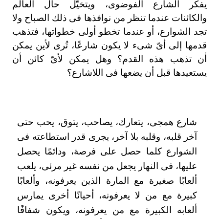
يفكر الشارع الفوضوى، ويتخيّل حال العالم
والكائنات عندما تنظر من نوافذها فى ذلك الصباح ولا
تجد الشوارع، أو عندما تخطو أولى خطواتها، فتذهب
قدمها إلى أىّ شىء لا يكون شارعًا، تُرى لأين يمكن
أن تذهب هذه القدم؟ وهل يمكن لأىّ كائن أن
يستعيدها قبل أن يضعها فى اللاشارع؟
شارع همجى، يتعارك، يصاحب، يتوق، يحب حتى
آخر قلبه، وقلبه بلا آخر، يجرى قدر استطاعته فى
الشوارع كلما حصل على فرصة، ودائمًا يحصل
عليها، فى النهار يجعل من نفسه غير مرئى، يلعب
ألعابًا صغيرة مع المارة الذين يعرفونه، وألعابًا
كبيرة مع من لا يعرفونه، أحيانًا أخرى يمارس
ألعابه الكبيرة مع من يعرفونه، ويكون شفافًا