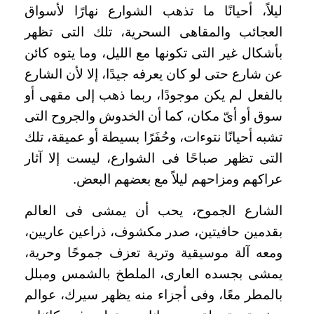
ليلاً، أحيانًا ما تذهب الشوارع نهارًا لأسواق
العجائب والمقاهى السحرية، تلك التى تظهر
بأشكال غير التى تكونها مع الليل، وما يتوه كائن
عن شارع حتى لو كان يعرفه جيدًا، إلا لأن الشارع
بالفعل لم يكن موجودًا، ربما ذهب إلى مقهى أو
سوق أو أىّ مكان، كما أن
الخدوش والجروح التى
تشبه أحيانًا نتوءات، وحُفَرًا بسيطة أو عميقة، تلك
التى تظهر صباحًا فى الشوارع، ليست إلا آثار
عراكهم ومزاحهم ليلاً مع بعضهم البعض.
الشارع الجموح، يحب أن يمشى فى العالم
بقدمين حافيتين، صدر مكشوف، ذراعين عاريين،
ومعه آلة موسيقية وترية تعزف جموحًا وحرية،
يمشى بجسده العارى، الملطخ بالشمس ومبلل
بالمطر معًا، وفى أجزاء منه يظهر سيرك، عوالم