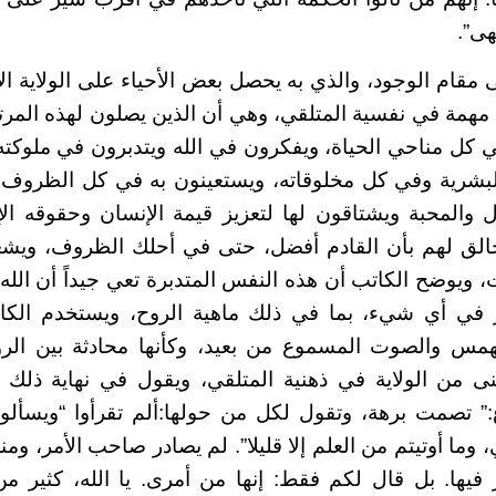
هى”.
ى مقام الوجود، والذي به يحصل بعض الأحياء على الولاية ا
 مهمة في نفسية المتلقي، وهي أن الذين يصلون لهذه المرتب
 كل مناحي الحياة، ويفكرون في الله ويتدبرون في ملوكت
لبشرية وفي كل مخلوقاته، ويستعينون به في كل الظروف
 والمحبة ويشتاقون لها لتعزيز قيمة الإنسان وحقوقه ال
لخالق لهم بأن القادم أفضل، حتى في أحلك الظروف، ويشع
ت، ويوضح الكاتب أن هذه النفس المتدبرة تعي جيداً أن الل
 في أي شيء، بما في ذلك ماهية الروح، ويستخدم الكا
 الهمس والصوت المسموع من بعيد، وكأنها محادثة بين ال
نى من الولاية في ذهنية المتلقي، ويقول في نهاية ذلك
 تصمت برهة، وتقول لكل من حولها:ألم تقرأوا “ويسألو
 وما أوتيتم من العلم إلا قليلا”. لم يصادر صاحب الأمر، و
 فيها. بل قال لكم فقط: إنها من أمرى. يا الله، كثير من