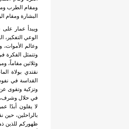
ومقام الطرب ومق
البشارة ومقام الر
ويبدأ عمار على 
الوعي التفكير، الذ
وعالم الأموات، 
وتتمثل الفكرة في 
وثلاثين مقاماً، 
نقتدي بولاة الم
القداسة في نفوسك
وتزكية وتقوى عن 
في حلال وشرف، وي
لا يقلون أبدًا عم
بالراحلين، حين نق
ظهوركم للذين ذهب