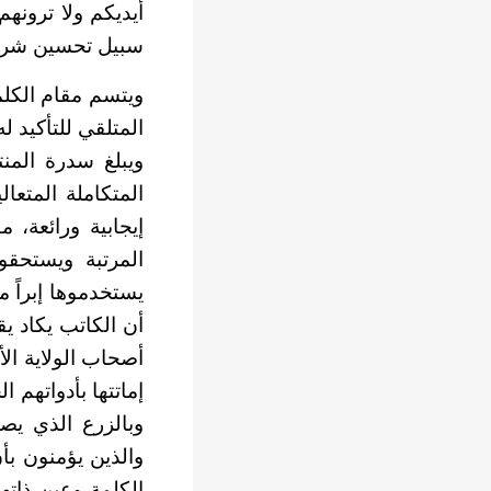
أيديكم ولا ترون
سبيل تحسين شروط
ويتسم مقام الكلمة
المتلقي للتأكيد ل
ويبلغ سدرة المنت
المتكاملة المتعا
إيجابية ورائعة، م
المرتبة ويستحقو
يستخدموها إبراً 
أن الكاتب يكاد يق
أصحاب الولاية ال
إماتتها بأدواتهم ا
وبالزرع الذي يص
والذين يؤمنون ب
الكلمة وعين ذاته