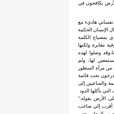
لأرض يكافحون في
ر نفساني هاديء مع
نال الإنسان الحكمة
دي بمصباح الكلمة
ية مغايرة ولكنها
نا،وقد وصلوا لهذه
مستمعين لها، ولم
ت من مرآة السطور
يندرجون تحت قائمة
مة والساعيين إلى
 التي يأكلها الدود
ى الأرض بقوله:”
م أقرب إلي صاحب
 درب المعاني حتى