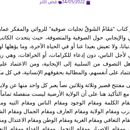
14/05/2022
قص الأثر
 كتاب “مَقَامُ الشَوقْ تجليات صوفية” للروائي والمفكر ع
 والإيجابي حول الصوفية والمتصوفة، حيث يتحدث الكاتب 
انا، ولا تعيش بعيدا عنا أو في الحياة الآخرة، وما يؤهلها له
ي لأجل الناس، دون إدعاء للكرامات، أو الخرافات، وهي رؤ
ل التصوف من السلبية إلى الإيجابية، ومن الاعتماد عل
تماد على أنفسهم، والمطالبة بحقوقهم الإنسانية، في كل م
مفتتح قصير وثلاثة وثلاثين نصاً يعبر كل واحد منها عن ولاي
 مع التأكيد هنا على أن الولاية الأرضية ليست منفصلة تماما
م الكلمة ومقام الوجود ومقام الناس ومقام التيه ومق
درب ومقام الولاية ومقام العارف ومقام الجمال ومقام ال
ام التعافي ومقام الغربة ومقام الوطن ومقام الاعتدال ومق
ل ومقام الإصرار ومقام التحمل ومقام الفداء ومقام الت