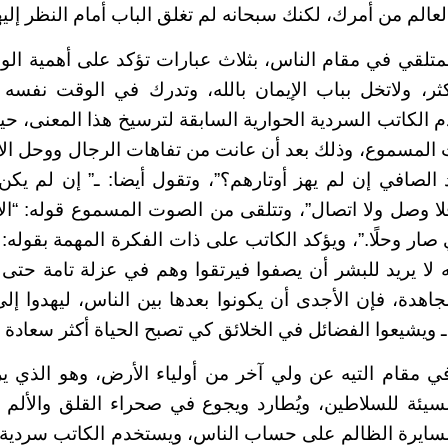
لعالم من أمرك، لكنك سبحانه لم تغلق الباب أمام النظر إليها
متلقي في مقام الناس، بثلاث عبارات تؤكد على أهمية الولا
كثر، ولاتخل بباب الإيمان بالله، وتدرك في الوقت نفسه
م الكاتب السردية الحوارية السابقة لترسيخ هذا المعنى، 
 المسموع، وذلك بعد أن عانت من تفاهات الرجال ووحل ال
 الصافي إن لم يهز أوتارهم؟”، وتقول أيضا: ـ” إن لم يك
ا وصل ولا اتصال”، وتتلقى من الصوت المسموع قوله: “ال
ي صار وحلًا.”، ويؤكد الكاتب على ذات الفكرة المهمة بقوله: “
ه لا يريد للبشر أن يصفوا فيرتقوا وهم في عزلة تامة حتى 
مجاهدة، فإن الأجدى أن يكونوا بعدها بين الناس، ليهدوا إ
ويشيعوا الفضائل في الخلائق كي تصبح الحياة أكثر سعادة و
ي مقام التيه عن ولي آخر من أولياء الأرض، وهو الذي ي
لسيئة للسلاطين، ويُطارد ويجوع في صحراء القلق والألم
سايرة الظالم على حساب الناس، ويستخدم الكاتب سردية ح