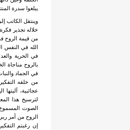
يبلغوا سدرة المنت
وينتقل الكاتب إل
خلاله تجذير فكرة
من قيمة الروح في
الله في النفس ا
في الحرية والعدل
بالروح مناجاة ا
في الجماد والنبا
من خلقه التفكير
عجائبية، آليتها
لترسيخ هذا المع
الصوت المسموع:”
الروح من أمر ربي،
إن رغبتم التفكير