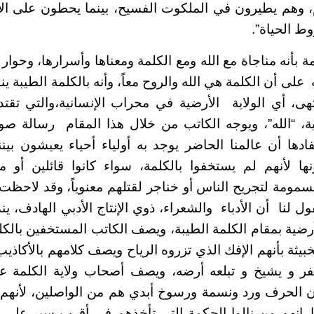
هم، وهم يطيرون في الملكوت الفسيح، بينما يحطون على ا
 الحياة”.
 بأنه مناجاة مع الله ومع الكلمة ومعناها وأسرارها، وحوا
ه على أن الكلمة هي الله والروح معاً، وأنه بالكلمة الطيبة ي
هى، أي الولاية الأرضية في محراب الإنسانية،والتي تقت
لية، “الله”، ويوجه الكاتب من خلال هذا المقام رسالة صوف
فادها أن عالمنا الحاضر يوجد به أولياء أحياء يعيشون بين
نها لأنهم لم يستخفوا بالكلمة، سواء كانوا قائلين أو 
مسمومة لتجريح الناس أو خناجر لقتلهم معنوياً، وقد لاحظ
ول لنا أن الأدباء والشعراء، ذوي الإنتاج الأدبي الهادف، 
أرضية بمقام الكلمة الطيبة، ويصف الكاتب المستخفين بالكل
لخبيثة بأنهم الإفك الذي تزروه الرياح ويصف كلامهم بالأكاذيب
فر و يشيخ و تبلعه أرضه، ويصف أصحاب ولاية الكلمة عل
أن الحرف ورد ونسمة ورسوخ أبدي هم من الواصلين، لأنه
ا. إنهم من نالوا الحكمة التي تأخذهم في أقرب سير على