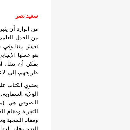
سعيد نصر
من الوارد أن يثير
من الجدل العلمي
تعيش بيننا وفي دني
هو عملها الإيجاب
يمكن أن تنقل أه
ظروفهم، إلى الاع
يحتوي الكتاب على 
الولاية السماوية،
النصوص هي: (مقا
التجربة ومقام ال
ومقام الصحبة ومق
العزة وقام العد