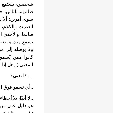
شخصين، يستمع له
ظلمهم للناس، حي
سوى أمرين: ألا 
الصمت والكلام، 
ظالما، والأجدى أ
يسمع منك ما يغضب
ولا يوصله إلى مر
كانوا ممن يٌسمو
المعنى:( وهل إذا 
. ماذا تعني؟
ـ أي نسمو فوق ال
ـ لا أبدًا، بلا أخ
هو دليل على من 