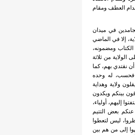
قدام العطف ومقام
جامدين في ميدان
اية، إلا في الماضي
الكتاب ومضمونه،
 الولاية من ثلاثة
ن نقتدي بهم، كما
ى فحسب، له وحده
لون ولاية وهداية
قون بينكم ويكدون
ا إليهم، أولياء،
ع عنكم بعض التتيم
نظروا، ليس لتعطوا
هوا إلى من هم بين