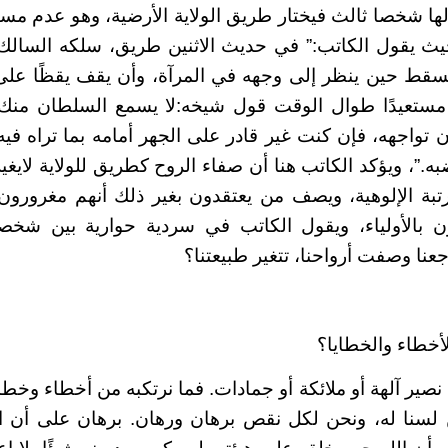
ا شخصا ثالث فيختار طريق الولاية الأرضية، وهو عدم مس
ث يقول الكاتب:” في حديث الاثنين طريق، سلكه السالك
يسقط حين ينظر إلى وجهه في المرآة، وأن يقف يقظًا على
مستعيدًا طوال الوقت قول شيخه:لا يسمع السلطان منك 
ن تواجهه، فإن كنت غير قادر على الجهر أمامه بما تراه في
ه.”، ويؤكد الكاتب هنا أن صفاء الروح كطريق للولاية لايغ
تبة الإلوهية، ويصف من يعتقدون بغير ذلك أنهم مغرورون
ن بالأولياء، ويقول الكاتب في سردية حوارية بين شخ
جعنا وصفت أرواحنا، تتغير طبيعتنا؟
أخطاء والخطايا؟
طاء نصير آلهة أو ملائكة أو جمادات. فما نرتكبه من أخطاء وخطاي
لسنا له، ونحن لكل نقص برهان ورهان. برهان على أن ال