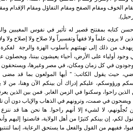
ام الخوف ومقام الصفح ومقام التفاؤل ومقام الإقدام وم
حيل).
حسن كتابه بمفتتح قصير له تأثير في نفوس المغيبين وال
ين لا يرون علماً ولا فقهاً وتفسيراً ولا صلاح ولا إصلاح ولا ول
ويهدف من ذلك إلى تهيئتهم بأسلوب الهزة والرجة لفكرة 
وجود أولياء على الأرض، أحياء يعيشون بيننا، ويحصلون على
وموجودون في كل زمان ومكان، في مصر وغيرها، ويستحقون أ
اضي، حيث يقول الكاتب: ” أيها المولعون بما قد مض
م ورؤوسكم، عليكم إدراك أن بينكم الآن وهنا، من لا يق
الذين راحوا، وسكنوا في الزمن الغابر. فمن بين الذين يعر
ضحون في صمت، وترونهم في الذهاب والإياب دون أن تلتفتو
ن تُجلِّونهم، لا لشيء إلا أنهم راحوا. ها نحن هنا قد ننز
ول لكم، إن بينكم كثيرًا من أهل الولاية، فانصتوا إليهم وأ
وا، ففيهم من القول والفعل ما يستحق الرعاية، إنما لتنتب