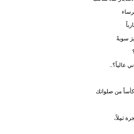
ساء‏
اً‏
 سويةً‏
عالياً؟..‏
أساً من صلواتك‏
ثمِلاً،‏