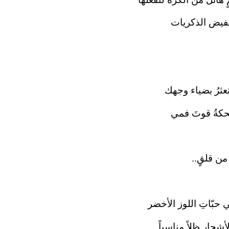
فيض الذكريات‏
تعثرُ بضياء وجهك‏
كةُ قوتَ فمي‏
ن قلقٍ..‏
 حبّاتِ اللوز الأخضر‏
شجار ظلاً مناسباً‏