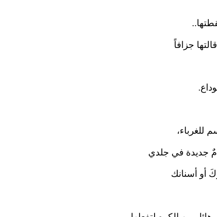
تها..‏
لتها جزافاً‏
داع.‏
م للغرباء،‏
مٌ جديدة في جلدي‏
َ أو أسنانك‏
ٍ هائل من الكره لتفعلها‏