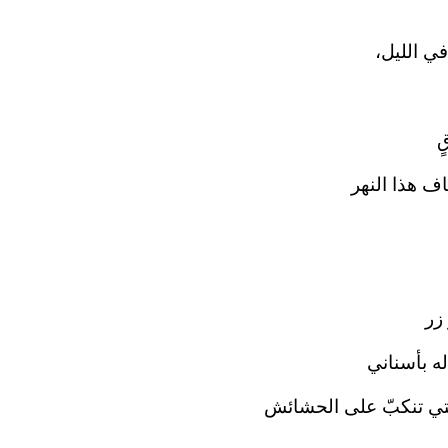
 الليل،‏
‏
ف هذا النهر‏
زر‏
 بأسناني‏
تي تنكبّ على الحشائش‏