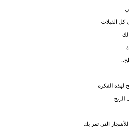
‏
كل القبلات‏
ك‏
‏
..‏
ح لهذه الفكرة‏
لريح‏
لأشجار التي تمر بك‏