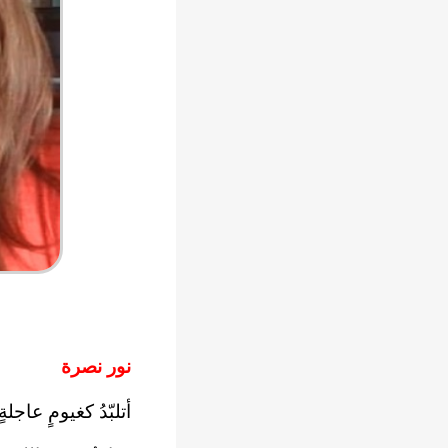
نور نصرة
أتلبّدُ كغيومٍ عاجلةٍ