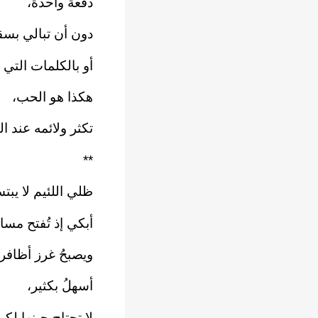
دفعةً واحدةً،‏
دون أن تبالي بسقط
أو بالكلمات التي قا
هكذا هو الحب،‏
تكثر ولائمه عند الو
**‏
ظلي اللئيم لا يبتس
أبكي إذ تُفتح مسا
ويصبحُ غرز أظافرك
أسهلُ بكثير،‏
لا تحتاج حينها لكم