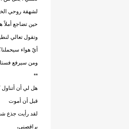
لشهقة روحي الخر
حين تضاجع أملاً هارب
وتقول تعالي لنطيرَ
أيّ هواء سيحملنا؟‏
ومن سيرفع فستاني 
**‏
هل لي أن أتناول ك
قبل أن أموت‏
لقد رأيت جذع شجرة 
يراقصني،‏