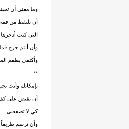
وما معنى أن تحبني
أن تلتقط من فمي 
التي كنت أدخرها ل
وأن ألثم جرح فمك
وأكتفي بطعم الملح
**‏
بإمكانك وأنتَ تجن
أن تقبض على كف ا
كي لا تصفعني‏
وأن ترسم طريقاً ل