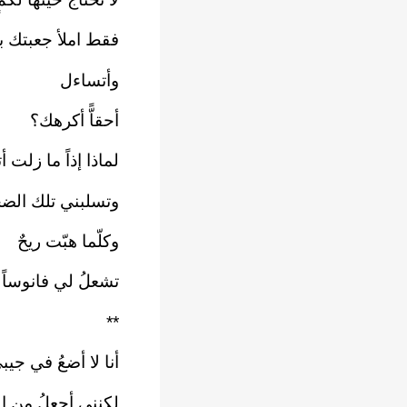
فقط املأ جعبتك ب
وأتساءل‏
أحقاًّ أكرهك؟‏
لماذا إذاً ما زلت أ
وتسلبني تلك الضح
وكلّما هبّت ريحٌ‏
تشعلُ لي فانوساً م
**‏
أنا لا أضعُ في جيبي
لكنني أجعلُ من الأ