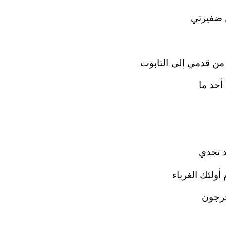
 ضفيرتي‏
ن قدمي إلى التابوت‏
حد ما‏
 تجدي‏
ولئك الغرباء‏
رجون‏