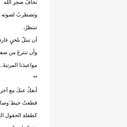
تخافُ ضجر الله
وتضطربُ لصوته في
تنتظرُ،‏
أن تبتلّ بلحنٍ غارقٍ
وأن تنتزعَ من ضفا
مواعيدَنا المرتبةَ..‏
**‏
أنفكُ عنكَ مع آخر 
قطعتُ خيط َوصاله
كطفلةِ الحقول ال