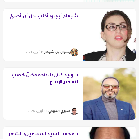
شيماء أبجاو: أكتب بدل أن أصرخ
رضوان بن شيكار
11 أبريل 2021
د. وليد غالي: الواحة مكانٌ خصب
لتفجير الإبداع
صبري الموجي
23 أبريل 2026
د.محمد السيد اسماعيل: الشعر