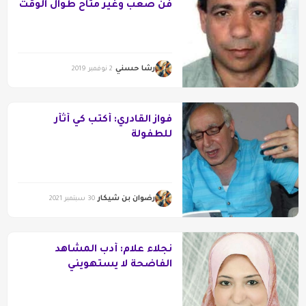
فن صعب وغير متاح طوال الوقت
رشا حسني
2 نوفمبر 2019
فواز القادري: أكتب كي أثأر
للطفولة
رضوان بن شيكار
30 سبتمبر 2021
نجلاء علام: أدب المشاهد
الفاضحة لا يستهويني