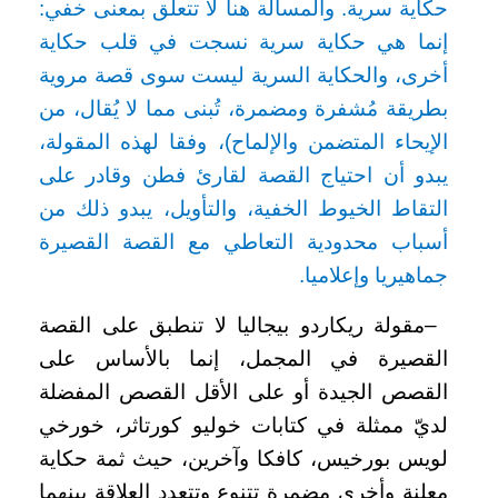
حكاية سرية. والمسألة هنا لا تتعلق بمعنى خفي:
إنما هي حكاية سرية نسجت في قلب حكاية
أخرى، والحكاية السرية ليست سوى قصة مروية
بطريقة مُشفرة ومضمرة، تُبنى مما لا يُقال، من
الإيحاء المتضمن والإلماح)، وفقا لهذه المقولة،
يبدو أن احتياج القصة لقارئ فطن وقادر على
التقاط الخيوط الخفية، والتأويل، يبدو ذلك من
أسباب محدودية التعاطي مع القصة القصيرة
جماهيريا وإعلاميا
.
–
مقولة ريكاردو بيجاليا لا تنطبق على القصة
القصيرة في المجمل، إنما بالأساس على
القصص الجيدة أو على الأقل القصص المفضلة
لديّ ممثلة في كتابات خوليو كورتاثر، خورخي
لويس بورخيس، كافكا وآخرين، حيث ثمة حكاية
معلنة وأخرى مضمرة تتنوع وتتعدد العلاقة بينهما