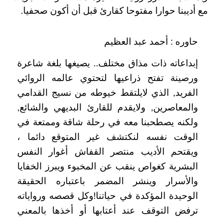
مع أديبنا حوارا مفتوحا كقارئ قبل أن أكون صحفيا‏.‏
حاوره : أحمد عبد العظيم
إبداعاته ذات مذاق مختلف‏..‏ يصيغها بلغة شاعرة
ورصينة تفتح ذراعيها لتحتوي عالمه الروائي
الفريد‏,‏ الذي لايلتقط خيوطه من نسيج القدامي
والمعاصرين‏,‏ ولايقدم للقارئ البديهي والشائع‏,‏
ولكنه يصطحبنا معه في رحلة شاقة وممتعة في
الوقت نفسه لنكتشف غير المتوقع دائما‏ ،
ويقتحم الأديب منتصر القفاش أغوار النفس
البشرية كغواص ينقب عن المخبوء ويبرز الخفايا
والأسرار وينشر المضمر باعتباره الحقيقة
الوحيدة المؤكدة في حياتنا‏!‏وكل قصصه ورواياته
ترفض التوقف عند أعتابها أو أخذها بالمعني