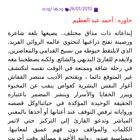
26/01/2010
وجها لوجه
حاوره : أحمد عبد العظيم
إبداعاته ذات مذاق مختلف‏..‏ يصيغها بلغة شاعرة
ورصينة تفتح ذراعيها لتحتوي عالمه الروائي الفريد‏,‏
الذي لايلتقط خيوطه من نسيج القدامي والمعاصرين‏,‏
ولايقدم للقارئ البديهي والشائع‏,‏ ولكنه يصطحبنا معه
في رحلة شاقة وممتعة في الوقت نفسه لنكتشف
غير المتوقع دائما‏ ، ويقتحم الأديب منتصر القفاش
أغوار النفس البشرية كغواص ينقب عن المخبوء
ويبرز الخفايا والأسرار وينشر المضمر باعتباره
الحقيقة الوحيدة المؤكدة في حياتنا‏!‏وكل قصصه
ورواياته ترفض التوقف عند أعتابها أو أخذها بالمعني
المباشر وتدعو القارئ إلي التركيز حتي لاتمر
الكلمات والمواقف دون فهم عميق لمعانيها‏.‏
وبمناسبة صدور روايته الأخيرة مسألة وقت أجريت