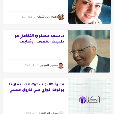
رضوان بن شيكار
2 أكتوبر 2021
د. سعد مصلوح: التكامل هو
طبيعةُ المعرفة.. ومُتابعةُ
المنجَز الإنساني من فروضِ
الكفايات
صبري الموجي
9 يوليو 2023
مديرة «اليونسكو» الجديدة إرينا
بوكوفا: فوزي علي فاروق حسني
ليس له علاقة بالعلاقة بين
الشمال والجنوب
موقع الكتابة
7 أكتوبر 2009