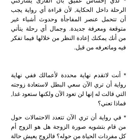
‏*‏ لدي إحساس عميق بأن القارئ يشاركني
الرحلة داخل الحكاية‏,‏ لأن قراءة أي رواية يجب
أن تتحمل عنصر المفاجأة وحدوث أشياء غير
متوقعة ومعرفة جديدة‏.‏ وجمال أي رحلة يتأتي
من أنك يمكنك إعادة النظر من خلالها فيما تفكر
فيه وماتعرفه من قبل‏.‏
‏*‏ أنت لاتقدم نهاية محددة لأعمالك ففي نهاية
رواية أن تري الآن سعي البطل لاستعادة زوجته
التي قالت له إنها لن تعود الآن ولكنها ستعود غدا‏,‏
فماذا تعني؟
‏*‏ في رواية أن تري الآن تتعدد الاحتمالات حول
من قام بتشويه صورة الزوجة هل هو الزوج أم
كل مفردات الحياة من حوله؟ فالزوج يعيش حالة