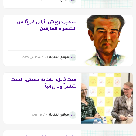
سمير درويش: أراني قريبًا من
الشعراء المارقين
موقع الكتابة
21 أغسطس 2025
جيت ثايل: الكتابة مهنتي.. لست
شاعراً ولا روائياً
موقع الكتابة
4 أبريل 2013