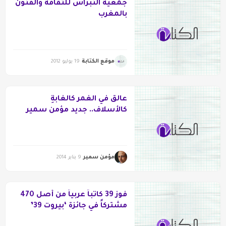
جمعية النبراس للثقافة والفنون
بالمغرب
موقع الكتابة
19 يوليو 2012
عالقٌ في الغمر كالغابةِ
كالأسلاف.. جديد مؤمن سمير
مؤمن سمير
9 يناير 2014
فوز 39 كاتباً عربياً من أصل 470
مشتركاً في جائزة ‘بيروت 39’