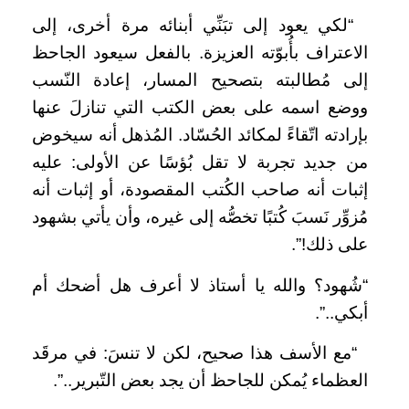
“لكي يعود إلى تبَنِّي أبنائه مرة أخرى، إلى
الاعتراف بأُبوّته العزيزة. بالفعل سيعود الجاحظ
إلى مُطالبته بتصحيح المسار، إعادة النّسب
ووضع اسمه على بعض الكتب التي تنازلَ عنها
بإرادته اتّقاءً لمكائد الحُسّاد. المُذهل أنه سيخوض
من جديد تجربة لا تقل بُؤسًا عن الأولى: عليه
إثبات أنه صاحب الكُتب المقصودة، أو إثبات أنه
مُزوِّر نَسبَ كُتبًا تخصُّه إلى غيره، وأن يأتي بشهود
على ذلك!”.
“شُهود؟ والله يا أستاذ لا أعرف هل أضحك أم
أبكي..”.
“مع الأسف هذا صحيح، لكن لا تنسَ: في مرقَد
العظماء يُمكن للجاحظ أن يجد بعض التّبرير..”.