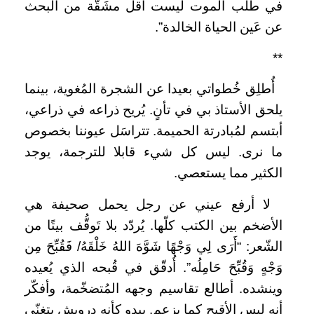
في طلب الموت ليست أقل مشَقَّة من البحث
عن عَين الحياة الخالدة”.
**
أُطلِق خُطواتي بعيدا عن الشجرة المُغوية، بينما
يلحق الأستاذ بي في تأنٍ. يُريح ذراعه في ذراعي،
أبتسم لمُبادرتة الحميمة. تتراسَل عيوننا بخصوص
ما نرى. ليس كل شيء قابلا للترجمة، يوجد
الكثير مما يستعصي.
لا أرفع عيني عن رجل يحمل صحيفة هي
الأضخم بين الكتب كلّها. يُردّد بلا تَوقُّف بيتًا من
الشّعر: “أَرَى لِي وَجْهًا شَوَّهَ اللهُ خَلْقَهُ/ فَقُبِّحَ مِن
وَجْهٍ وَقُبِّحَ حَامِلُه”. أُدقّق في قُبحه الذي يُعيده
وينشده. أطالع تقاسيم وجهه المُتضخّمة، وأفكّر
أنه ليس الأقبح كما يزعم. يبدو كأنه درويش يتغنّى