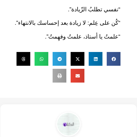
“نفسي تطلبُ الزّيادة”.
“كُن على عِلم: لا زيادة بعد إحساسك بالانتهاء”.
“علمتُ يا أستاذ، علمتُ وفهِمتُ”.