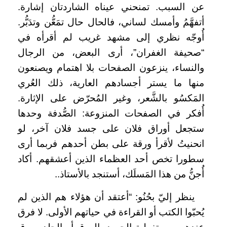
عن السبب. تمنحني عيناه الشاردتان إشارة.
أتفهَّمُ وأمسك لساني، فالحال حال تمَعُّن وتدَبُّر.
أُوجّه نظري إلى مشهد غريب لم أقرأه في
“صحيفة الغفران”، أرى البعض، من الرجال
والنساء، ينزعون الصفحات بلا اهتمام ويصنعون
منها ما يستر أجسادهم العارية، ذلك العُري
المَكسُو بالشَّعر، وغير المُحرّض على الإثارة.
أُفكر في الصفحات المنزوعة: الصُّدفة وحدها
ستجعل أوراق فلان على جسد فلان آخر، لو
انحنيتُ لأقرأ ورقة على بطن أحدهم فربما أرى
سطورا تخص أحد العظماء الذين أعشقهم. أكاد
أُجنُّ من هذا المَسلَك، أستنجد بالأستاذ..
ينظر إليّ بحُنُو: “أعتقد أن هؤلاء هم الذين لم
يُحبّوا الكتب أو القراءة في حياتهم الأولى. لا فرق