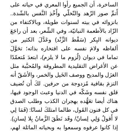
الساخرة، أن الجميع رأوا المعري في حياته على
أَتمِّ صور الزّهد والتّخلّي وأَخْذِ النَّفس بالشّدة..
بانزوائه في بيته لسنوات طويلة، وبالاكتفاء من
الزّاد بالأطعمة النباتيّة، وفي الشِّعر، بعد أن راجَعَ
ديوانه البِكر (سَقْط الزِّنْد) وعَدَّلَ الكثير من
ألفاظه ولامَ نفسه على افتخاره بذاته؛ تحَوَّلَ
تماما في ديوان (لُزوم ما لا يلزم)، ابتعدَ مُتعمّدًا
عن الأغراض التقليدية المطروقة والمُحبَّبة مثل
الغزَل والمديح ووصف الخَيل والخمر، والأشَقّ أنه
التزمَ بقافية مُزدوجة من حرفين. لكَ أن تُضيف
قلق نفسه وشَكّه في الدنيا وعبث الوجود فيها،
هناك أيضا تعَهُّده بهجران الكذب وطلب الصدق
في كل فنون القَول، طالما امتلكَ لسانًا: (فَمَا لِي
لا أَقولُ وَلِي لِسانٌ/ وقَد نَطَقَ الزَّمانُ بِلا لِسانِ).
إذا كانوا عرفوه وسمعوا به وبحياته الماثلة لهم،