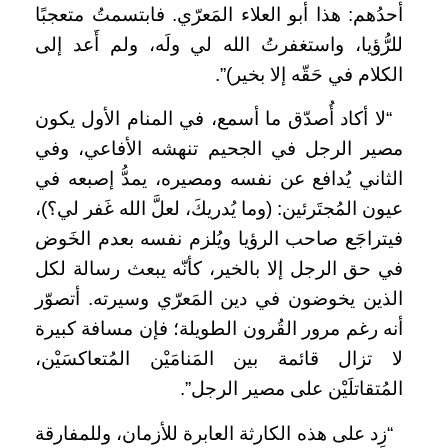
أحدُهم: هذا أبو العلاء المَعرّي. فابتسمتُ متعجبًا
للرُّؤيا، واستغفرتُ الله لي ولَه، ولم أَعد إلى
الكلام في حَقّه إلا بخير)”.
“لا أكاد أُصدّق ما أسمع، في المنام الأول يكون
مصير الرجل في الجحيم تنهشه الأفاعي، وفي
الثاني يُدافع عن نفسه ومصيره، يمدُّ إصبعه في
عيون المُجتَرئين: (وما يُدريكَ، لعلَّ الله غَفر لي؟)،
فيتراجَع صاحب الرؤيا ويُلزم نفسه بعدم الخَوض
في حق الرجل إلا بالخير، كأنّه يبعث رسالة لكل
الذين يخوضون في دين المَعرّي وسيرته. أتصوّر
أنه رغم مرور القُرون الطويلة؛ فإن مسافة كبيرة
لا تزال قائمة بين المَنامَيْن المُتعاكسَيْن،
المُتقاتلَيْن على مصير الرجل”.
“زِد على هذه الكارثة العابرة للأزمان، وللمفارقة