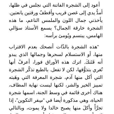
أعود إلى الشجرة الفاتنة التي نجلس في ظلها،
أمدُّ يدي إلى غصن قريب وأقطفُ ورقتين يانعتين.
يأخذني جمال اللون والملمس الناعم، ما هذه
الشجرة خارقة الجمال؟ يسمع الأستاذ سؤالي
الهامس، يبتسم ويُومئ برأسه:
“هذه الشجرة بالذّات أنصحك بعدم الاقتراب
منها، أو الاستسلام لسحرها وجمالها الذي يبدو
أنه فَتَنكَ. اترك هذه الأوراق فورا، أعرفُ أنها
تُغري بتذوُّقها، لكن لا تفعل. بالطبع تذكُر الشجرة
التي أكل منها آدم، شجرة المعرفة التي وهَبته
تمييز الخير والشر، لكنها ليست نهاية المطاف،
هناك أخرى قائمة في وسط الجنة، اسمها شجرة
الحياة، وهي مذكورة أيضا في “سِفر التكوين”، إذا
تجرَّأَ وأكلَ منها يصبح خالدا ولا يموت، وبالتالي