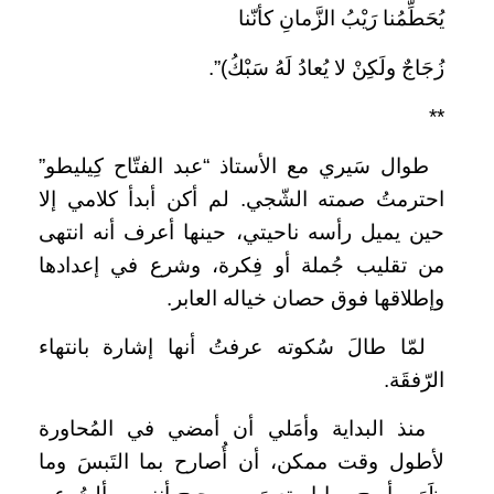
يُحَطِّمُنا رَيْبُ الزَّمانِ كأنّنا
زُجَاجٌ ولَكِنْ لا يُعادُ لَهُ سَبْكُ)”.
**
طوال سَيري مع الأستاذ “عبد الفتّاح كِيليطو”
احترمتُ صمته الشّجي. لم أكن أبدأ كلامي إلا
حين يميل رأسه ناحيتي، حينها أعرف أنه انتهى
من تقليب جُملة أو فِكرة، وشرع في إعدادها
وإطلاقها فوق حصان خياله العابر.
لمّا طالَ سُكوته عرفتُ أنها إشارة بانتهاء
الرّفقَة.
منذ البداية وأمَلي أن أمضي في المُحاورة
لأطول وقت ممكن، أن أُصارح بما التَبسَ وما