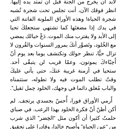
لابد أن يخرج من الجنة قبل أن تمتد يده إليها.
انظر فوقك الآن، أنت تجلس تحت شجرة تُشبه
شجرة الحياة! وهذه الأوراق الملونة الفاتنة التي
في يدك إذا مضغتَها كما تشتهي ستجعلكَ تحيا
إلى الأبد ولا يقترب منك الموت. دَعْ خيالك يمضي
مع الخُلود، وتَصوَّر أنكَ بمرور السنوات والقُرون لا
تزال حيًّا، تنظر حولك وتكتشف يوما بعد يوم أنّ
أَحِبّاءكَ يموتون، وعمّا قريب لن يتبقّى أحد.
ستحيا في أزمنة غريبة عنكَ، حتى يأتي عليكَ
وقتٌ تطلب الموت فيه ولا تطوله، ستتمناه
والباب مُغلق دائما في وجهك، الخلود حِمل ثقيل”.
أَرمي الأوراق فورا، أُحسّ بجسدي يرتجف. لم
أكن أظنّ أنّ فكرة الخلود بهذا الرعب. في صباي
حلمتُ كثيرا أن أكون مثل “الخِضر” الذي شرب
من “عين الحياة” وأصبح خالدا، وقادرا على تحقيق