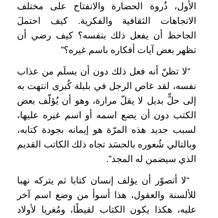
الأول، ذُروة الحضارة والانفتاح على مختلف
الاتجاهات الثقافية والفكرية. كيف احتملَ
الجاحظ أن يفعل ذلك بنفسه؟ كيف رضي أن
تظهر بعض آيات أفكاره باسم غيره؟”
“لا تظنّ أنه فعل ذلك دون أن يسلَم من عذاب
نفسه، لقد غاص الرجل في بلبلة كُبرى انتهت به
إلى حلٍّ بديل لا يقلّ مرارة، وهو أن يُؤلّف بعض
الكتب دون أن يضع اسمه أو اسم غيره عليها،
لسبب جديد هذه المرّة هو إيمانه بجودة كتابه،
وبالتالي شُعوره بالحسَد تجاه ذلك الكاتب القديم
الذي سيضمن له المجد”.
“لا أتصوّر أن يؤلف إنسان كتابا ثم يتركه نهبا
للألسنة والعقول، هذا أسوأ من وضع اسم آخر
عليه، هكذا يكون الكتاب لقيطًا، ومُغريا لأولاد