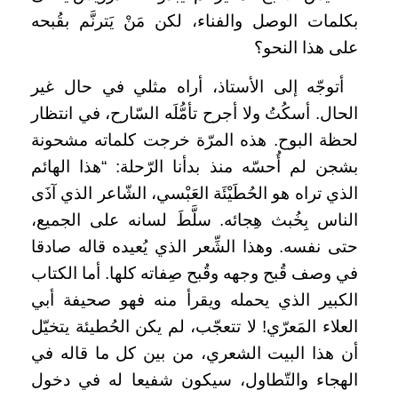
بكلمات الوصل والفناء، لكن مَنْ يَترنَّم بقُبحه
على هذا النحو؟
أتوجّه إلى الأستاذ، أراه مثلي في حال غير
الحال. أسكُتُ ولا أجرح تأمُّلَه السّارح، في انتظار
لحظة البوح. هذه المرّة خرجت كلماته مشحونة
بشجن لم أُحسّه منذ بدأنا الرّحلة: “هذا الهائم
الذي تراه هو الحُطَيْئَة العَبْسي، الشّاعر الذي آذَى
الناس بِخُبث هِجائه. سلَّطَ لسانه على الجميع،
حتى نفسه. وهذا الشِّعر الذي يُعيده قاله صادقا
في وصف قُبح وجهه وقُبح صِفاته كلها. أما الكتاب
الكبير الذي يحمله ويقرأ منه فهو صحيفة أبي
العلاء المَعرّي! لا تتعجّب، لم يكن الحُطيئة يتخيّل
أن هذا البيت الشعري، من بين كل ما قاله في
الهجاء والتّطاول، سيكون شفيعا له في دخول