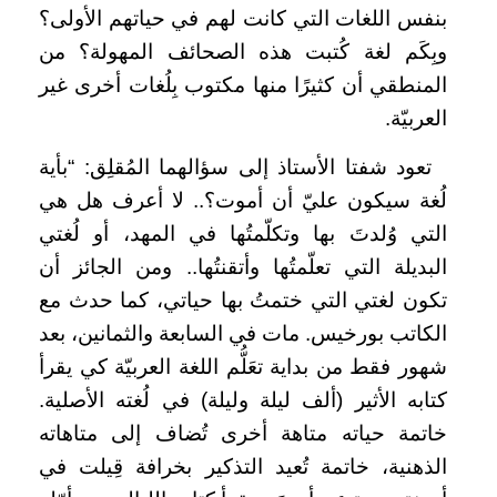
بنفس اللغات التي كانت لهم في حياتهم الأولى؟
وبِكَم لغة كُتبت هذه الصحائف المهولة؟ من
المنطقي أن كثيرًا منها مكتوب بِلُغات أخرى غير
العربيّة.
تعود شفتا الأستاذ إلى سؤالهما المُقلِق: “بأية
لُغة سيكون عليّ أن أموت؟.. لا أعرف هل هي
التي وُلدتَ بها وتكلّمتُها في المهد، أو لُغتي
البديلة التي تعلّمتُها وأتقنتُها.. ومن الجائز أن
تكون لغتي التي ختمتُ بها حياتي، كما حدث مع
الكاتب بورخيس. مات في السابعة والثمانين، بعد
شهور فقط من بداية تعَلُّم اللغة العربيّة كي يقرأ
كتابه الأثير (ألف ليلة وليلة) في لُغته الأصلية.
خاتمة حياته متاهة أخرى تُضاف إلى متاهاته
الذهنية، خاتمة تُعيد التذكير بخرافة قِيلت في