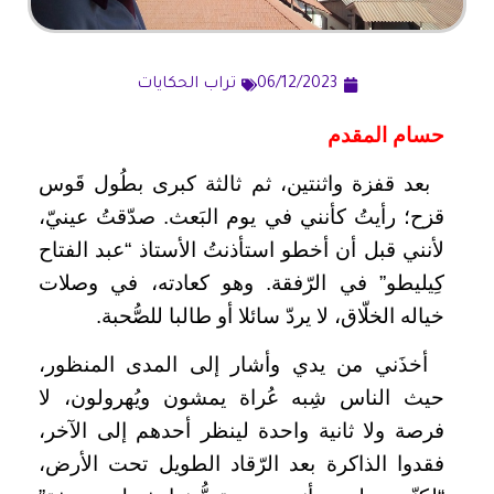
06/12/2023
تراب الحكايات
حسام المقدم
بعد قفزة واثنتين، ثم ثالثة كبرى بطُول قَوس
قزح؛ رأيتُ كأنني في يوم البَعث. صدّقتُ عينيّ،
لأنني قبل أن أخطو استأذنتُ الأستاذ “عبد الفتاح
كِيليطو” في الرّفقة. وهو كعادته، في وصلات
خياله الخلّاق، لا يردّ سائلا أو طالبا للصُّحبة.
أخذَني من يدي وأشار إلى المدى المنظور،
حيث الناس شِبه عُراة يمشون ويُهرولون، لا
فرصة ولا ثانية واحدة لينظر أحدهم إلى الآخر،
فقدوا الذاكرة بعد الرّقاد الطويل تحت الأرض،