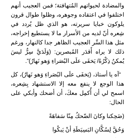
والمضادة لحيواتهم المُتهافتة؛ فمن العجيب أنهم
اختلفوا في اعتقاده وجوهره، وظلوا طوال قرون
يلوكون خبايا سريرته، هو الذي ظل يُردد في
شِعره أنّ لديه من الأسرار ما لا يستطيع إخراجه،
مثل هذا السِّر العجيب الظاهر جدا كالنهار، ورغم
ذلك لا يراه أَقدَر المُبصرين: (وَلَدَيَّ سِرٌّ ليسَ
يُمكنُ ذِكْرُهُ/ يَخفَى علَى البُصَراءِ وَهو نَهارُ)”.
“آه يا أستاذ، (يَخفَى علَى البُصَراءِ وَهو نَهارُ)، كل
هذا الوجع لا ينفع معه إلا الاستشهاد بِشِعره،
اسمح لي أن أُكمِل معكَ، أن أضحك وأبكي على
الحال:
(ضَحِكنا وكانَ الضّحكُ مِنّا سَفاهَةً
وَحُقَّ لِسُكَّانِ البَسِيَطَةِ أنْ يَبكُوا