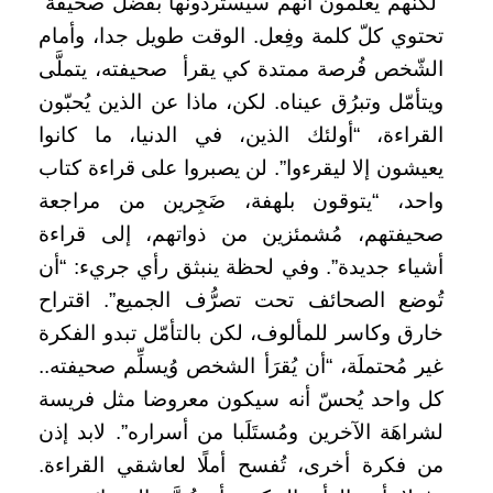
“لكنّهم يعلمون أنهم سيستردُّونها بفضل صحيفة”
تحتوي كلّ كلمة وفِعل. الوقت طويل جدا، وأمام
الشّخص فُرصة ممتدة كي يقرأ صحيفته، يتملَّى
ويتأمّل وتبرُق عيناه. لكن، ماذا عن الذين يُحبّون
القراءة، “أولئك الذين، في الدنيا، ما كانوا
يعيشون إلا ليقرءوا”. لن يصبروا على قراءة كتاب
واحد، “يتوقون بلهفة، ضَجِرين من مراجعة
صحيفتهم، مُشمئزين من ذواتهم، إلى قراءة
أشياء جديدة”. وفي لحظة ينبثق رأي جريء: “أن
تُوضع الصحائف تحت تصرُّف الجميع”. اقتراح
خارق وكاسر للمألوف، لكن بالتأمّل تبدو الفكرة
غير مُحتملَة، “أن يُقرَأ الشخص وُيسلِّم صحيفته..
كل واحد يُحسّ أنه سيكون معروضا مثل فريسة
لشراهَة الآخرين ومُستَلَبا من أسراره”. لابد إذن
من فكرة أخرى، تُفسح أملًا لعاشقي القراءة.