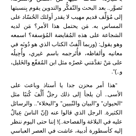
تَصوَّر.. بعد البحث والتّفكُّر والتدوين يقوم بِنسبتها
إلى مُؤلِّف قديم مهيب لا يقدر أولئك الحُسّاد على
المساس به. مَن يحتمل هذا الأمر؟ مَن لديه
الشجاعة على هذه المُقايضة المُؤسفة؟ اسمعه
وهو يقول: (وربما ألّفتُ الكتاب الذي هو دُونَه في
معانيه وألفاظه، فأُتَرجمه باسم غيري، وأُحِيلُه
على مَنْ تقدَّمَني عَصرُه مثل ابن المُقفّع والخَليل،
و..)”.
“هذا أمر محزن جدا يا أستاذ وباعث على
الأسى.. أن يلجأ إلى ذلك رجلٌ أَلَّفَ كُتبًا مثل
“الحيوان” و”البيان والتّبيين” و”البخلاء”.. والرسائل
الكثيرة. الرجل الذي قالوا عنه (إنّ الناسَ عِيالٌ
عليه في البلاغة والفصاحة..)! إننا حتى اليوم ننظر
إليه كأسطورة أدبية، عاشت في العصر العباسي