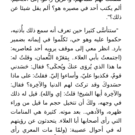
ألم يكتب أحد في مصيره هو؟ ألم يقل شيئا عن
ذلك؟”.
“ستتأسَّى كثيرا حين تعرف أنه سمع ذلك بأُذنيه،
حكموا عليه وهو حي، تَكلّموا في إيمانه بضمير
بارد. انظر معي إلى موقف يرويه أحد مُعاصريه:
(اجتمعتُ بأبي العلاء.. بِمَعَرّة النُّعمان، وقلتُ له:
ما هذا الذي يُروَى عنكَ ويُحكَى؟ فقال: حَسَدني
قومٌ، فكذبوا عليّ، وأساءوا إليّ. فقلتُ: على ماذا
حسَدوكَ وقد تركتَ لهم الدنيا والآخِرة؟ فقال:
والآخِرة أيها الشيخ! قلتُ: إي والله). قيل له ذلك
في وجهه، ولكَ أن تتخيل حجم ما قيل من وراء
ظهره، والأدهي.. بعد موته. كثيرة هي المنامات
التي رأى أصحابها أبا العلاء. يتحدثون عن رؤيتهم
له في أحوال عصيبة: (ولمّا مات المعري رأى