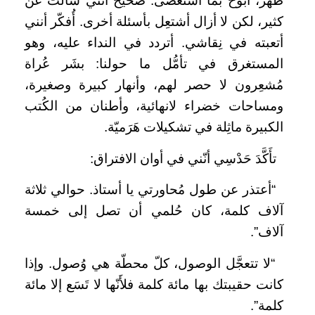
ظَهَر، أبوح بما استعصَى. صحيح أنني سألتُ عن
كثير، لكن لا أزال أشتعِل بأسئلة أخرى. أُفكّر أنني
أتعبته في نِقاشي. أتردد في النداء عليه، وهو
المستغرق في تأمُّل ما حولنا: بشَر عُراة
مُشعِرون لا حصر لهم، وأنهار كبيرة وصغيرة،
ومساحات خضراء لانهائية، وأطنان من الكُتب
الكبيرة ماثِلة في تشكيلات هَرَميّة.
تأَكَّدَ حَدْسِي أنّني في أوان الافتراق:
“أعتذر عن طول مُحاورتي يا أستاذ. حوالي ثلاثة
آلاف كلمة، كان حُلمي أن تصل إلى خمسة
آلاف”.
“لا تتعجَّل الوصول، كلّ محطّة هي وُصول. وإذا
كانت حقيبتك بها مائة كلمة فلأَنّها لا تَسَع إلا مائة
كلمة”.