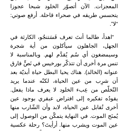
المعجزات. الآن أتصوّر الخلود شبحا عجوزا
يتحسس طريقه في صحراء قاحلة. أرفع صوتي:
“لا”.
“اهدأ، طالما أنتَ تعرف فَسَتنجُو، الكارثة في
الجهل، الجاهلون سيأكلون من أية شجرة
وسيمضغون أي سُم يُقدَّم لهم. وبالمناسبة لا
تنس مرة أخرى أن تتذكّر بورخيس في نَصٍّ فارق
عنوانه (الخالد). هناك يحيا البطل حياة أبديّة بعد
أن شرِب من عين الحياة، لكنّه عندما يريد
التّخلّص من عِبء الخلود لا يعرف ماذا يفعل.
يقودُه تفكيره إلى افتراض عبقري بوجود عين
أخرى تُقابل عين الحياة، لابد وأن الشّارب منها
يُمنَح الموت. في النهاية يتمكّن من الوصول إلى
عين الموت ويشرب منها. أرأيتَ؟ رحلة عكسية