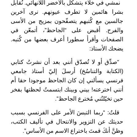
نمشي في خلاء يتشكل بالأخضر اللانهائي. نُقابل
بشرا هائمين لا تطرف عيونهم. نرى آخرين
جالسين مع كُتبهم يتصفّحون بمزيج من الأسى
والفرح. أقبض على “الجاحظ”، أتمعّن في
الصفحات وأقرأ سطورا أعرف بعضها من كُتبه.
يضحك الأستاذ:
“صدِّق أو لا تُصدّق أنني بعد أن نشرتُ كتابي
(الكتابة والتناسُخ) أرسلَ إليّ أستاذ جامعي
فرنسي يسألني إن كان الجاحظ موجودا حقا أم
أنني اخترعته! بيني وبينك ابتسمتُ لحظتها بفخر
حين تخيّلتُني مُخترع الجاحظ”.
قلتُ: “ربما التبسَ الأمر على الفرنسي بسبب
حديثك عن التزوير والانتحال في تأليف الكتب،
وظنَّ أنكَ قمتَ باختراع الاسم من الأساس”.