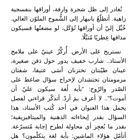
نُغادر إلى ظل شجرة وارفة، أوراقها بنفسجية
زاهية. أتطلّعُ بانبهار إلى الشُّموخ الملوّن العالي.
خُيِّل إليّ أن أوراقها تُؤكَل، لو مضغتُها فسيكون
مذاقها عِطريًا مُتبَّلًا.
نستريح على الأرض. أُركِّزُ عينيّ على ملامح
الأستاذ.. شارب خفيف يدور حول ذقن صغيرة،
عينان طيّبتان تختزنان أسَى عتيقا، شفتان
مزمومتان تحتشدان لإخراج سؤال ضاغط على
الصّدر والرّوح: “بأية لُغة سيكون عليّ أن
أموت؟”.. لا أعرف بمَ أردّ. أتذكّر قراءتي لفصل
يحمل هذا العنوان في أحد كُتب الأستاذ، هذا
السؤال بقدر إيحاءاته الذهنية والميتافيزيقية؛
بقدر ما يُعجِز أي محاولة لطرح إجابة مُتسرّعة.
أتأمّل هؤلاء الماشين: بأية لغة يتكلّمون؟ هل