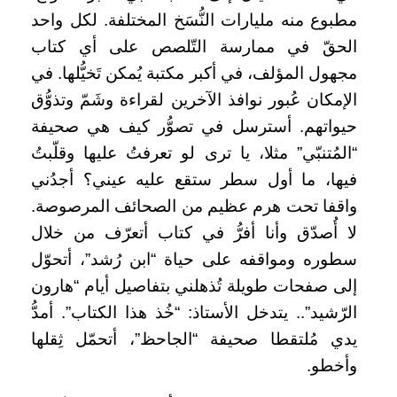
مطبوع منه مليارات النُّسَخ المختلفة. لكل واحد
الحقّ في ممارسة التّلصص على أي كتاب
مجهول المؤلف، في أكبر مكتبة يُمكن تَخيُّلها. في
الإمكان عُبور نوافذ الآخرين لقراءة وشَمّ وتذوُّق
حيواتهم. أسترسل في تصوُّر كيف هي صحيفة
“المُتنبّي” مثلا، يا ترى لو تعرفتُ عليها وقلّبتُ
فيها، ما أول سطر ستقع عليه عيني؟ أجدُني
واقفا تحت هرم عظيم من الصحائف المرصوصة.
لا أُصدّق وأنا أفرُّ في كتاب أتعرّف من خلال
سطوره ومواقفه على حياة “ابن رُشد”، أتحوّل
إلى صفحات طويلة تُذهلني بتفاصيل أيام “هارون
الرّشيد”.. يتدخل الأستاذ: “خُذ هذا الكتاب”. أمدُّ
يدي مُلتقطا صحيفة “الجاحظ”، أتحمّل ثِقلها
وأخطو.