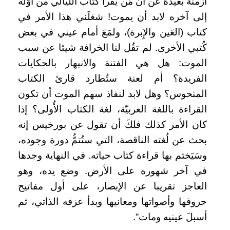
أزمنة بعيدة عن أن مَن يقرأ كتاب الليالي من أوّله
إلى آخره لابد أن يموت! شغلَني هذا الأمر في
كتاب (العَين والإِبرة)، ولمَعَ أمام عيني في بعض
كُتبي الأخرى. لم تقُل لنا الخرافة شيئا عن سبب
الموت: هل هي الفتنة والانبهار بالحكايات
الفريدة؟ أم لعنة ستُطارد قارئ الكتاب
المنحوس؟ وهل لابد لنفاذ سهم الموت أن تكون
القراءة باللغة العربيّة، لغة الكتاب الأُولى؟ إذا
كان الأمر كذلك فلكَ أن تقول عن بورخيس إنه
بحث عن لُغته الناقصة، التي ستُتمُّ دورة وجوده،
وسَيَختم بها قراءة كتاب حياته. في النهاية وجدها
في آخر شهوره على الأرض. وضع يده، وهو
العاجز تقريبا عن الإبصار، على أول مفاتيح
حروفها وأصواتها ومعانيها وبدأ عزفه الذاتي، ثم
أسبلَ عينيه ومات”.