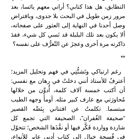
التطابق، هل هذا كتابي؟ أراني معهم يائسا، بعد
مرور زمن طويل في البحث بلا جدوى، وبافتراض
وصل أحدنا في النهاية إلى العثور على صفحاته،
ألا يكون بعد تلك البلبلة قد نَسي كل شيء، فقدَ
ذاكرته مرة أخرى وعجزَ عن التّعرُّف على نفسه؟
**
رغم ارتباكي وتَشتُّتِي في فهم وتحليل المزيد؛
أعترفُ للأستاذ أنني دخلتُ في رهان مع نفسي:
أن أكتب خمسة آلاف كلمة، أُدوِّن من خلالها
مُحاورَتي مع عارف كبير مثله. أومأَ وجهه الطيب
مبتسما. تكلمتُ عن افتتاني بِنَصِّه القصير
“صحيفة الغُفران”، الصحيفة التي تجمع كل
شاردة وواردة فَكَّر فيها أو نفَّذَها الشخص؛ تتحوّل
في فُسحة خيال إلى كتاب أدبي عابر للأنواع،