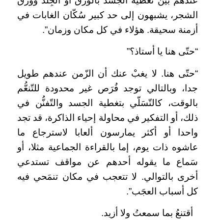
عندهم بين تغطية الجسد بالورق أو الجِلد وورق
الشجر، يشبهون إلى حد كبير سُكّان الغابات في
أزمنة سحيقة. هؤلاء في كل مكان وزمان”.
“حتّى هنا يا أستاذ؟”
“حتّى هنا. لا يغبْ عنك أن الزّمن عندهم طويل
جدا، وبالتالي توجد فُرَص غير محدودة للتّنعُّم
بالوقت، كالتّسَلّي بتغطية الجسد والتّفنُّن في
ذلك، أو التفكير في محاولة إحياء الذاكرة، قد تجد
واحدا أو أكثر يمارسون ألعابا لاسترجاع ما
عاشوه ذات يوم، إما بالقراءة الجماعية مثلا، أو
سَماع ما يقوله أحدهم عن مواقف تستدعي
أخرى بالتوالي. لا تتعجب في مكان تنمَحي فيه
كل أسباب العجَب”.
أقتنعُ بما سمعتُ ولا أزيد.