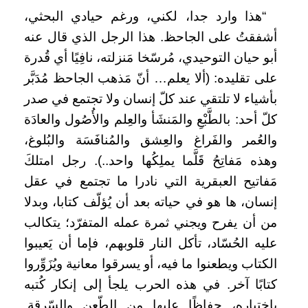
“هذا وارد جدا، لكني، ورغم حيادي البحثي،
أشفقتُ على الجاحظ. هذا الرجل الذي قال عنه
أبو حيان التوحيدي، مُرسّخا مَنزلته، نافِيًا أي قُدرة
على تقليده: (ألا يعلم… أنّ مَذهب الجاحظ مُدَبَّر
بأشياء لا تلتقي عند كلّ إنسان ولا تجتمع في صدر
كلّ أحد: بالطَّبْعِ والمَنشَأ والعِلم والأُصُول والعادَة
والعُمر والفَراغ والعِشق والمُنافَسَة والبُلوغ،
وهذه مَفاتِحُ قَلَّما يملِكُها واحد..). رجل امتلكَ
مَفاتيح العبقرية التي نادرا ما تجتمع في عقل
إنسان، ها هو في حياته بعد أن يُؤلّف كتابا، وبدلا
من أن يفرح ويجني ثمرة عمله المتفرّد؛ يتكالب
عليه الحُسّاد، تأكل النار قلوبهم، فإما أن يَعيبوا
الكتاب ويطعنوا ما فيه، أو يسرقوا معانية ويُزَوِّروا
كتابًا آخر. في هذه الحرب يلجأ إلى إنكار كُتبه
باختياره، حفاظًا عليها من الطّعن والسّرقة.