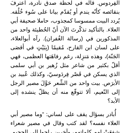
الفِردوس. قاله في لحظة صدق نادرة، اعترفَ
بنقائصه كأنّه يندم أو يُقدّم بيانا على سُوء خُلُقه.
يُردد البيت ممسوسا كمجذوب، حاملا صحيفة أبي
العلاء. بالتأكيد تذكّرتَ الآن أنّ الحُطيئة واحد من
المذكورين في (رسالة الغُفران). رآه أبوالعلاء،
على لسان ابن القارح، مُقيمًا (بِبَيْتٍ في أقصَى
الجَنّة)، وهذه مَنزِلة، رغم رفاهَتها العظمى، فهي
أقلّ بكثير من شاعر مثل زُهير بن أبي سلمى
الذي يسكن في قَصْر فِردَوسيّ، وكذلك عُبيد بن
الأبرَص. بيت واحد من الشِّعر حَوَّلَ مصير الرجل
إلى النّعيم، ألا تتوقّع منه أن يظلّ ينشده إلى
الأبد؟
أُبادر بسؤال يقف على لساني: “وما مصير أبي
العلاء نفسه؟ لقد كتب وقال في مصير شعراء
شفعَتْ لهم كلماتهم، وآخرين راحوا إلى الجحيم.