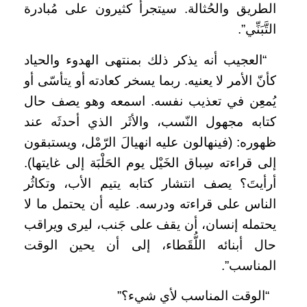
الطريق والحُثالة. سيتجرأ كثيرون على مُبادرة
التَّبَنِّي”.
“العجيب أنه يذكر ذلك بمنتهى الهدوء والحياد
كأنّ الأمر لا يعنيه. ربما يسخر كعادته أو يتأسّى أو
يُمعِن في تعذيب نفسه. اسمعه وهو يصف حال
كتابه مجهول النّسب، والأثَر الذي أحدثَه عند
ظهوره: (فينهالون عليه انهيالَ الرّمْل، ويستبقون
إلى قراءته سِباق الخَيْل يوم الحَلْبَة إلى غايتها).
أرأيتَ؟ يصف انتشار كتابه يتيم الأب، وتكاثُر
الناس على قراءته ودرسه. عليه أن يحتمل ما لا
يحتمله إنسان، أن يقف على جَنب، ليرى ويراقب
حال أبنائه اللُّقَطاء، إلى أن يحين الوقت
المناسب”.
“الوقت المناسب لأي شيء؟”