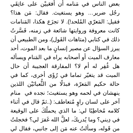
بعض الناس في مَنامه أن أَفعَييْن على عاتِقَي
رجُل ضرير… وهو يستغيث. فقال: مَن هذا؟
فقيل: المَعرّي المُلحد!). لا تجزَع هكذا، المَنامات
كانت معروفة وروايتها شائعة في زمنه، فَسَّرتُ
ذلك في كتابي (متاهات القَول)، ومن الطبيعي أن
يبرز السؤال عن مصير إنسانٍ ما بعد الموت، أحد
معارف الميت أو أصحابه يراه في المَنام ويسأله
هل غُفِر له أم لا؟ المفارقة العجيبة أن حال
الميت قد يتغيّر تماما في رُؤَى أخرى، كما في
حالة حكيم المَعرّة، فبدَلًا من الثُّعبانَيْن اللذين
ينهشان في لحمه وهو يستغيث؛ نجده في منام
آخر على لسان راوٍ مُتعاطف: (..ثمّ قال في أثناء
كلامه مُخاطِبًا لي: ما الذي يحملُكَ على الوقيعة
في دِيني؟ وما يُدريكَ، لعلَّ الله غَفرَ لي؟ فخجلتُ
من قَوله، وسألتُ عنه مَن إلى جانبي، فقال لي