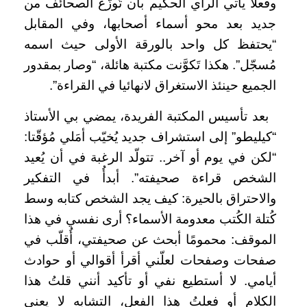
وفعلا يأتي الرأي الحكيم بأن تُوزَّع الصحائف من
جديد بعد محو أسماء أصحابها، وفي المقابل
“يحتفظ كل واحد بالورقة الأولى حيث اسمه
مُسجّل”. هكذا تَكوَّنت مكتبة هائلة، “وصار بمقدور
الجميع حينئذ الاستغراق لانهائيا في القراءة”.
بعد تأسيس المكتبة الفريدة، يمضي بي الأستاذ
“كيليطو” إلى استشراف جديد يُخيّب أمَلي مُؤقّتا:
“لكن في يوم أو آخر.. تتولّد الرغبة في أن يُعيد
الشخص قراءة صحيفته”. أبدأُ في التفكير
والاحتراق بالحيرة: كيف يجد الشخص كتابه وسط
كُتلة الكُتب معدومة الأسماء؟ أرى نفسي في هذا
الموقف: محمومًا أبحث عن صحيفتي، أُقلّب في
صفحات وصفحات لعلّني أقرأ أقوالي أو حوادث
أيامي. لا أستطيع نفي أو تأكيد أنني قلتُ هذا
الكلام أو فعلتُ هذا الفعل، التشابه لا يعني