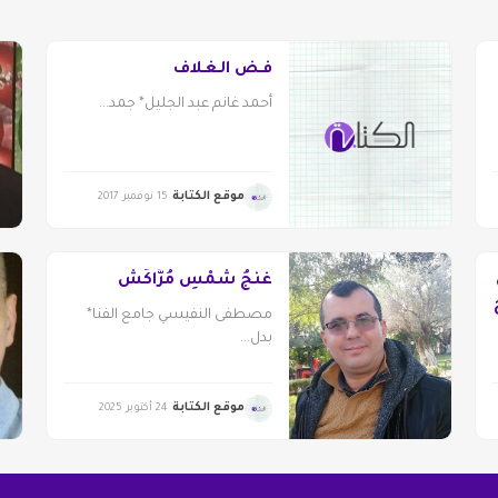
فَـضُ الـغـلاف
أحمد غانم عبد الجليل* جمد...
موقع الكتابة
15 نوفمبر 2017
غَنَجُ شَمْسِ مُرَّاكُش
مصطفى النفيسي جامع الفنا*
بدل...
موقع الكتابة
24 أكتوبر 2025