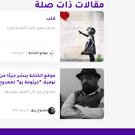
مقالات ذات صلة
قلب
مريم سمير كانت الثلاجة باردة...
موقع الكتابة
5 مايو 2024
موقع الكتابة ينشر جزءًا من
نوفيلا “جرثومة بو” لممدوح
رزق .. “تصدر قريبًا”
ممدوح رزق كان الملف مقسّمًا...
ممدوح رزق
31 يوليو 2018