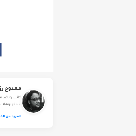
ممدوح رز
كاتب وناقد م
سيناريوهات ل
المزيد عن الكا