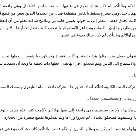
الألم وبالتأكيد لم تكن هناك دموع في عينيها .. حينما يفاجئها الأطفال وهي واقفة أ
 منهم .. حتى وهي تتعثر وتسقط بأنفاس متقطعة فينال من جسدها البدين بعض من قطع ا
كانت تحدق فقط .. تنظر إلى ما حولها بعينين جامدتين وملامح ساكنة تخلو من أي انفعال
يطاردونها إذن .. كلمات ومشاعر الاستفهام والتعجب كانت تطاردها أيضا .. لأنها ـ 
 أوالألم وبالتأكيد لم تكن هناك دموع في عينيها ...
ولي يفعل ببنت مثلها هذا خاصة لو كانت فقيرة وتسكن حيا شعبيا .. يجعلها تحب الو
ا والاستماع إلى الناس وهم يتحدثون في الهاتف .. جعلها ذات لحظة ما وبعد أن سمعت بنت
دا …
تركت البنت الكابينة لتتأكد أنه لا أحد يراها .. تحركت لتقف أمام التليفون وتمسك السم
 … إزززيك … وحشششتني جدددا …
كانها ، وكانت ستبتسم وهي راجعة إلى بيتها لولا أنها تكلمت كثيرا فلم تشعر بالوقت 
ا
وسمعوها فضحكوا بشدة .. لم يجروا وراءها ولم يقذفوها بقطع صغيرة من الحجارة .
ولم تبتسم .. لم يكن يبدو عليها الحزن أو الألم فقط .. بالتأكيد كانت هناك دموع في عيني