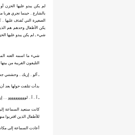
لم يكن يبدو عليها الحزن أو 
بالشارع .. حينما تجري هربا
الصغيرة التي تُقذف عليها .. 
يكن الأطفال وحدهم هم الذين 
شيء ـ لم يكن يبدو عليها الحزن
شيء ما اسمه العته المنغ
التليفون القريبة من بيته
ـ آلو .. إزيك .. وحشتني ج
بدأت تتلفت حولها بعد أن 
ـ آ .. آ .. لوووووووووو
كانت ستعيد السماعة إلى م
للأطفال الذين اقتربوا منه
أعادت السماعة إلى مكانها 