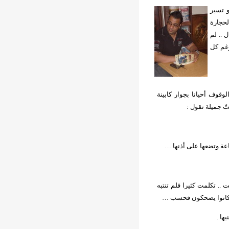
و تسير
لحجارة
 .. لم
رغم كل
قوف أحيانا بجوار كابينة
ً جميلة تقول :
اعة وتضعها على أذنها …
.. تكلمت كثيرا فلم تنتبه
. كانوا يضحكون فحسب …
ها .