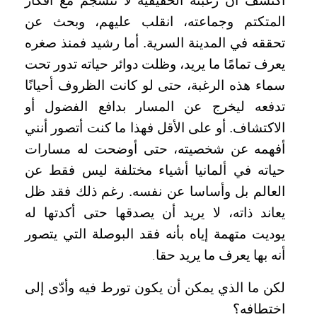
اكتشف أن رغبته الحقيقية لا تنسجم مع أفكار
المتكتم وجماعته، انقلب عليهم، وبحث عن
تحققه في المدينة السرية. أما رشيد فمنذ صغره
يعرف تمامًا ما يريد، وظلت دوائر حياته تدور تحت
سماء هذه الرغبة، حتى لو كانت الظروف أحيانًا
تدفعه ليخرج عن المسار بدافع الفضول أو
الاكتشاف. أو على الأقل فهذا ما كنت أتصور أنني
أفهمه عن شخصيته، حتى أوضحت له مسارات
حياته في ألمانيا أشياء مختلفة ليس فقط عن
العالم بل وأساسا عن نفسه. رغم ذلك فقد ظل
يعاند ذاته، لا يريد أن يصدقها حتى أكدتها له
يوديت متهمة إياه بأنه فقد البوصلة التي يتصور
أنه بها يعرف ما يريد حقا
.
لكن ما الذي يمكن أن يكون تورط فيه وأدّى إلى
اختطافه؟