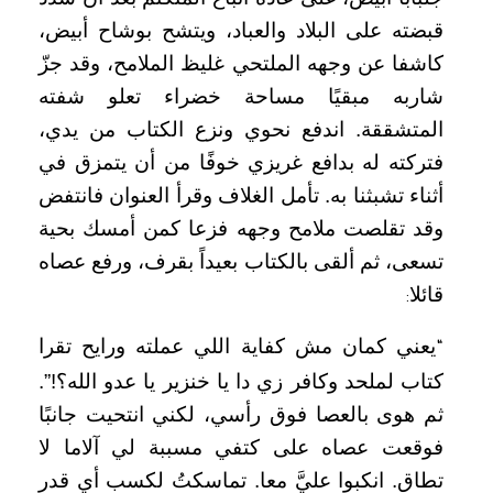
قبضته على البلاد والعباد، ويتشح بوشاح أبيض،
كاشفا عن وجهه الملتحي غليظ الملامح، وقد جزّ
شاربه مبقيًا مساحة خضراء تعلو شفته
المتشققة. اندفع نحوي ونزع الكتاب من يدي،
فتركته له بدافع غريزي خوفًا من أن يتمزق في
أثناء تشبثنا به. تأمل الغلاف وقرأ العنوان فانتفض
وقد تقلصت ملامح وجهه فزعا كمن أمسك بحية
تسعى، ثم ألقى بالكتاب بعيداً بقرف، ورفع عصاه
قائلا
:
يعني كمان مش كفاية اللي عملته ورايح تقرا
“
كتاب لملحد وكافر زي دا يا خنزير يا عدو الله؟!”.
ثم هوى بالعصا فوق رأسي، لكني انتحيت جانبًا
فوقعت عصاه على كتفي مسببة لي آلاما لا
تطاق. انكبوا عليَّ معا. تماسكتُ لكسب أي قدر