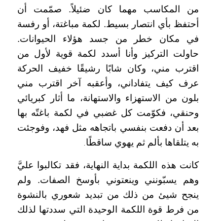
من المكاسب مهما كان ضئيلاً. صمّمت أن
أحتفظ بأي انتصار بسيط. لكمة مباغتة، أو رفسة
في مكان خطر من جسد هؤلاء الحيوانات.
حاولت التركيز وأنا أسدد لكمة قوية لأول من
اقترب مني، وكان شابًا رشيقًا خفيف الحركة
عرف كيف يتفاداني، وأعقبه آخر اقترب مني
بلون من الاستهزاء والاستهانة، ما أثار كبريائي
وحنقي، فكوّمت كل غضبي في لكمة باغتّه بها
بعد أن دفعت بنفسي باتجاهه مثل فهد، وفوجئت
به يتلقاها بألم ثم يهوي ساقطًا
.
كانت هذه اللكمة بداية النهاية، فقد تكالبوا عليَّ
وهم يسبّونني وينعتوني بأوسخ الصفات. ولم
ينجح شيئ من ذلك من تبديد شعوري بالنشوة
من فرط قوة اللكمة الوحيدة التي سددتها لذلك