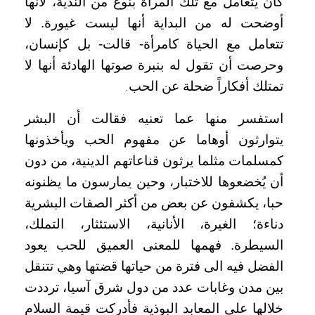
كان يتعامل مع تلك المرأة بنوع من النديّة، لأنها
أوضحت له من البداية أنها ليست غيورة. لا
تتعامل مع الحياة كامرأة- قالت- بل كإنسان،
وحرصت أن تقول له بنبرة صوتها الهادئة أنها لا
تمتلك أفكاراً ضحلة عن الحب
.
استفسر منها عما تعنيه فقالت أن البشر
يتوارثون أوهاما عن مفهوم الحب ويأخذونها
كمسلمات مثلما يرثون قناعاتهم الدينية، من دون
أن يُخضعوها للاختبار، وحين يمارسون ما يظنونه
حبا، يكشفون عن بعض من أكثر الصفات البشرية
دناءة؛ الغيرة، الأنانية، الاستئثار، التملك،
السيطرة. فهمها للمعنى العميق للحب يعود
الفضل فيه الى فترة من حياتها قضتها وهي تتنقل
بين مدن وغابات عدد من دول شرق آسيا، ترددت
خلالها على المعابد البوذية فأدركت قيمة السلام