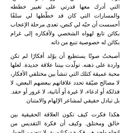
التي أدرك معها قدرتي على تغيير خططه
والمسارات التي كان قد خطّطها لي سلفًا
أحسست أن حبّه لي كنص، تعدى مرحلة الإعجاب
بكائن تابع لهواه الشخصي ولأفكاره إلى غرام
بكائن له خصوصية تنبع من ذاته
.
أصبحتُ صوتًا يستطيع أن يوّلد أفكارًا لم تكن
واردة على ذهنه. تولّدت بيننا علاقة جديدة. لعلها
محبة عميقة كتلك التي تنشأ بين مختلقي الأفكار،
لا مصالح ضيّقة تحدد علاقاتهم ببعضهم البعض، لا
فذلكة أو ادعاء، لا غيرة أو أنانية، لا غرور أو حقد.
بل تبادل حقيقي لمشاعر الإلهام والامتنان
.
هكذا فكرت كيف تكون العلاقة الحقيقية بين
خالق ومختلق. وكيف أن فكرة التقديس من
اتجاه واحد هي فكرة ديكتاتورية، لا تتضمن الحوار