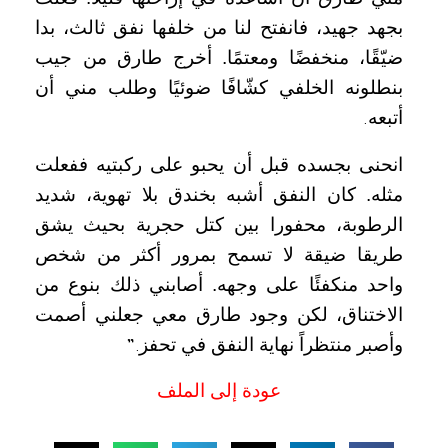
بجهد جهيد، فانفتح لنا من خلفها نفق ثالث، بدا
ضيّقًا، منخفضًا ومعتمًا. أخرج طارق من جيب
بنطلونه الخلفي كشّافًا ضوئيًا وطلب مني أن
أتبعه
.
انحنى بجسده قبل أن يحبو على ركبتيه ففعلت
مثله. كان النفق أشبه بخندق بلا تهوية، شديد
الرطوبة، محفورا بين كتل حجرية بحيث يشق
طريقا ضيقة لا تسمح بمرور أكثر من شخص
واحد منكفئًا على وجهه. أصابني ذلك بنوع من
الاختناق، لكن وجود طارق معي جعلني أصمت
وأصبر منتظراً نهاية النفق في تحفز
”.
عودة إلى الملف