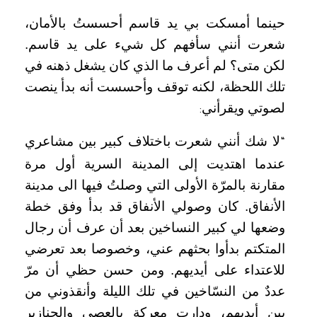
حينما أمسكت بي يد قاسم أحسستُ بالأمان،
شعرت أنني سأفهم كل شيء على يد قاسم.
لكن متى؟ لم أعرف ما الذي كان يشغل ذهنه في
تلك اللحظة، لكنه توقف وأحسست أنه بدأ ينصت
لصوتي ويقرأني
:
لا شك أنني شعرت باختلاف كبير بين مشاعري
“
عندما اهتديت إلى المدينة السرية أول مرة
مقارنة بالمرّة الأولى التي وصلتُ فيها الى مدينة
الأنفاق. كان وصولي الأنفاق قد بدأ وفق خطة
وضعها لي كبير النساخين بعد أن عرف أن رجال
المتكتم بدأوا بحثهم عني، وخصوصا بعد تعرضي
للاعتداء على أيديهم. ومن حسن حظي أن مرّ
عددٌ من النسّاخين في تلك الليلة وأنقذوني من
بين أيديهم، ودارت معركة بالعصي والجنازير