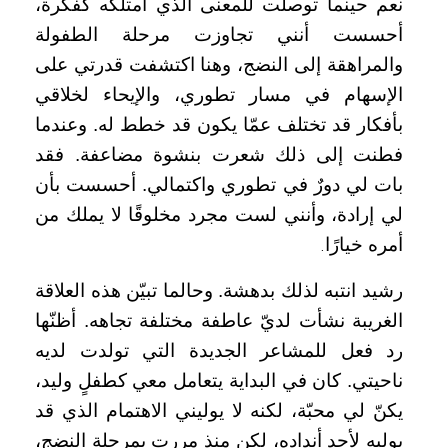
نعم حينما توصلت للمعنى الذي أمتلكه كفكرة،
أحسست أنني تجاوزت مرحلة الطفولة
والمراهقة إلى النضج، وهنا اكتشفت قدرتي على
الإسهام في مسار تطوري، والإيحاء لخلاقي
بأفكار قد تختلف عمّا يكون قد خطط له. وعندما
فطنت إلى ذلك شعرت بنشوة مضاعفة. فقد
بات لي دورٌ في تطوري واكتمالي. أحسست بأن
لي إرادة، وأنني لست مجرد مخلوقًا لا يملك من
أمره خيارًا
.
رشيد انتبه لذلك بدهشة. وحالما تبيّن هذه العلاقة
الغريبة نشأت لديّ عاطفة مختلفة تجاهه. أظنّها
رد فعل للمشاعر الجديدة التي تولدت لديه
ناحيتي. كان في البداية يتعامل معي كطفلٍ وليد،
يكنّ لي محبّة، لكنه لا يوليني الاهتمام الذي قد
يوليه لأحد أنداده، لكن منذ مررت بمرحلة النضج،