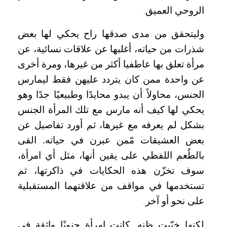
الروحي العميق
.
وليتحقق من مدى صدقها راح يحكي لها بعض
شذرات من حياته، أغلبها عن علاقات نسائية، عن
مرأة تعلق بها عاطفيا أكثر من غيرها، ومرة أخرى
عن واحدة ممن كان يتردد عليهن فقط ليمارس
الجنس، محاولاً أن يبدو محايدًا وطبيعيًا جدًا وهو
يحكي لها كيف أنه مارس مع تلك المرأة الجنس
بشكل لم يعرفه مع غيرها، ثم أورد تفاصيل عن
بعض العشيقات مّمن عبرن في حياته. القى
بالطُعم اللفظي على يقين أنها، مثل أي امرأة،
سوف تخزّن هذه الحكايات في ذاكرتها، ثم
تستخدمها في مواقف من علاقتهما المستقبلية
على نحو أو آخر
.
لكنها خيّبت ظنه. كانت امرأة حنونًا واثقة في