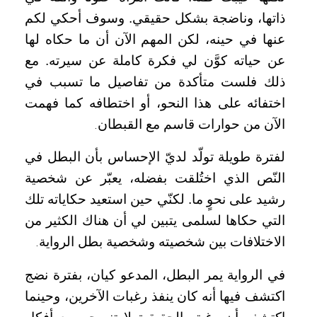
ذاتها، وناضجة بشكل حقيقي. وسوف أحكي لكم
عنها في حينه، لكن المهم الآن أن ما حكاه لها
عن حياته كوَّن لي فكرة كاملة عن سيرته. مع
ذلك فلست متأكدة من تفاصيل ما تسبب في
اختفائه على هذا النحو، أو اختطافه كما فهمت
الآن من حوارات قاسم مع القبطان
.
لفترة طويلة تولّد لديّ الإحساس بأن البطل في
النّص الذي اختُلقت بفضله، يعبّر عن شخصية
رشيد على نحوٍ ما. لكنّي حين استعيد حكاياته تلك
التي حكاها لسلمى يتبين لي أن هناك الكثير من
الاختلافات بين شخصيته وشخصية بطل الرواية
.
في الرواية يمر البطل، المدعو كيان، بفترة نضج
اكتشف فيها أنه كان ينفذ رغبات الآخرين، وحينما