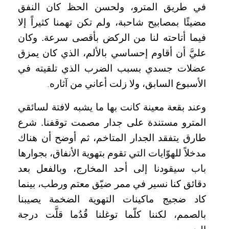
في طريق المترو، ولحسن الحظ كان النفق
مضيئًا بمصابيح شاحبة، ولم تكن تهمنا كثيراً إلا
فيما أتاحته لنا من الركض بأقصى سرعة. وكان
عليَّ أن أقاوم إحساسي بالألم، الذي كان يمزق
عضلات جسدي بسبب الضرب الذي تلقيته في
الأسبوع السابق، ولا زلت أعاني من آثاره
.
وعند بقعة معينة كانت بها ما يشبه لافتة لسائقي
المترو مستندة على جدار مصمت توقفنا. شرع
طارق يتفقد الجدار المتاخم، ثم أوضح أن هناك
مدخلاً للهوّايات التي تقوم بتهوية الأنفاق، بجوارها
باب سيقودنا إلى أحد المخارج، وبالفعل بعد
دقائق كنا نسير في ممر ضيّق معتم ورطب، بينما
كاد ضجيج ماكينات التهوية الضخمة يصيبنا
بالصمم، لكننا كلّما توغلنا قُدُما قلَّت درجة