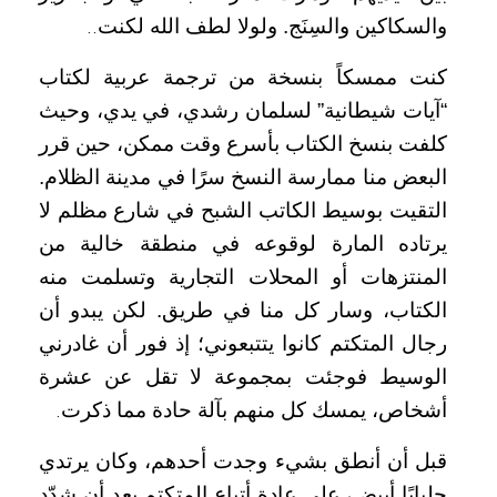
والسكاكين والسِنَج. ولولا لطف الله لكنت
..
كنت ممسكاً بنسخة من ترجمة عربية لكتاب
“آيات شيطانية” لسلمان رشدي، في يدي، وحيث
كلفت بنسخ الكتاب بأسرع وقت ممكن، حين قرر
البعض منا ممارسة النسخ سرًا في مدينة الظلام.
التقيت بوسيط الكاتب الشبح في شارع مظلم لا
يرتاده المارة لوقوعه في منطقة خالية من
المنتزهات أو المحلات التجارية وتسلمت منه
الكتاب، وسار كل منا في طريق. لكن يبدو أن
رجال المتكتم كانوا يتتبعوني؛ إذ فور أن غادرني
الوسيط فوجئت بمجموعة لا تقل عن عشرة
أشخاص، يمسك كل منهم بآلة حادة مما ذكرت
.
قبل أن أنطق بشيء وجدت أحدهم، وكان يرتدي
جلبابًا أبيض، على عادة أتباع المتكتم بعد أن شدّد