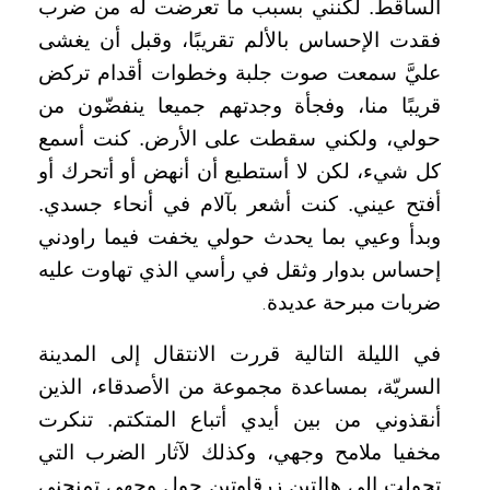
الساقط. لكنني بسبب ما تعرضت له من ضرب
فقدت الإحساس بالألم تقريبًا، وقبل أن يغشى
عليَّ سمعت صوت جلبة وخطوات أقدام تركض
قريبًا منا، وفجأة وجدتهم جميعا ينفضّون من
حولي، ولكني سقطت على الأرض. كنت أسمع
كل شيء، لكن لا أستطيع أن أنهض أو أتحرك أو
أفتح عيني. كنت أشعر بآلام في أنحاء جسدي.
وبدأ وعيي بما يحدث حولي يخفت فيما راودني
إحساس بدوار وثقل في رأسي الذي تهاوت عليه
ضربات مبرحة عديدة
.
في الليلة التالية قررت الانتقال إلى المدينة
السريّة، بمساعدة مجموعة من الأصدقاء، الذين
أنقذوني من بين أيدي أتباع المتكتم. تنكرت
مخفيا ملامح وجهي، وكذلك لآثار الضرب التي
تحولت إلى هالتين زرقاوتين حول وجهي تمنحني