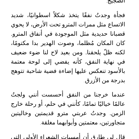
الضجيج
.
فجأة وجدتُ نفقًا يتخذ شكلاً اسطوانيًا، شديد
الاتساع مثل ممرات المترو تحت الأرض، لا يحوي
قضبانا حديدية مثل الموجودة في أنفاق المترو.
كان المكان مُظلما، وصوت الهدير بدا مكتومًا،
لكنه ظلّ يلحقنا. ومن بعيد لاح لنا ضوء ضعيف
في نهاية النفق، كأنه يفضي إلى لوحة معتمة
بالأسود تنعكس عليها إضاءة فضية شاحبة تتوهج
بدرجة من الأزرق
.
عندما خرجنا من النفق أحسست أنني ولجتُ
عالمًا خياليًا تمامًا، كأنني في حلم، أو رحلة خارج
الزمن. وجدتُ عربتي مترو قديمتين وخاليتين
متجاورتين، معتمتين وأبوابهما مغلقة
.
قال لي طارق أن أمسيات الشعراء الأولى التي