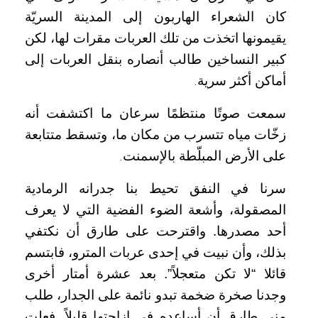
كان الشعراء الهاربون إلى المدينة السريّة
يقيمونها اتخذت من تلك العربات مقرات لها، لكن
كبير النساخين طالب أنصاره بنقل العربات إلى
أماكن أكثر سرية
.
سمعت صوتًا منتظمًا سرعان ما اكتشفت أنه
زخّات مياه تتسرب من مكان ما، وتسقط متتابعة
على الأرض المبلّطة بالإسمنت
.
سرنا في النفق تحيط بنا جدرانه الرمادية
المصقولة، وأشعة الضوء الفضية التي لا يعرف
أحد مصدرها. واقترحت على طارق أن نكتفي
بذلك، وأن نبيت في إحدى عربات المترو، فابتسم
قائلا “لا تكن متعجلاً”. بعد عشرة أمتار أخرى
وجدنا صخرة ضخمة تبدو نائمة على الجدار، طلب
مني طارق أن أساعده في إزاحتها قليلاً. فعلت