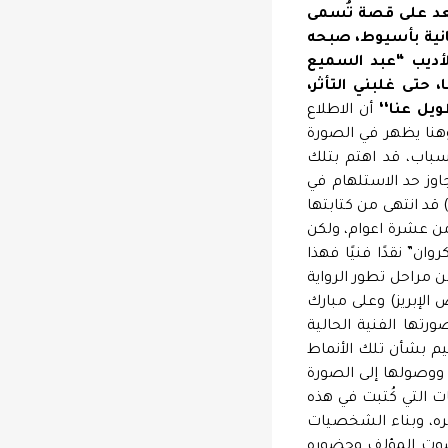
سعد على قصة تُسمى
الجالية اليونانية بأسيوط، صبحه
الأديب “عبد السميع
 حتى غلبني التأثر،
ويل عنا‘‘
أن الاطلاع
وهنا يظهر في الصورة
سباب، قد اهتم بتلك
تجاوز حد الاستلهام في
 قد انتهى من كتابتها
 يقرب من عشرة اعوام، ولكن
دعاء الكروان” نقدًا فنيًا فهذا
 مراحل تطور الرواية
 الإبريز) وعلى مبارك
رتها الفنية الحالية
يم بشأن تلك الأنماط
 ووصولها إلى الصورة
ات التي كُتبت في هذه
ره، وبناء الشخصيات
و صوت المؤلف وحضوره