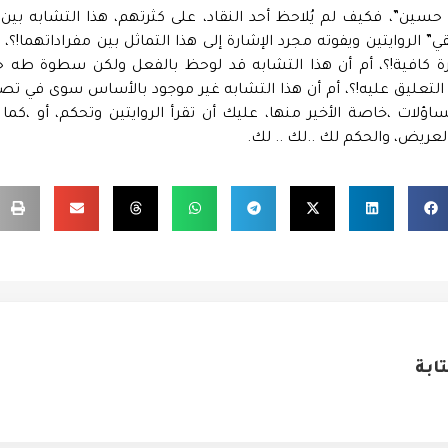
ين”، فكيف لم يُلاحظ أحد النقاد، على كثرتهم، هذا التشابه بين ال
” الروايتين ويفوته مجرد الإشارة إلى هذا التماثل بين مفراداتهما!؟،
رة كافية!؟، أم أن هذا التشابه قد لوحظ بالفعل ولكن سطوة طه 
لتعليق عليه!؟، أم أن هذا التشابه غير موجود بالأساس سوى في تصور
ساؤلات ،خاصة الأخير منها، عليك أن تقرأ الروايتين وتحكم، أو ،كما ك
ريض، والحكم لك ..لك .. لك.
ابة