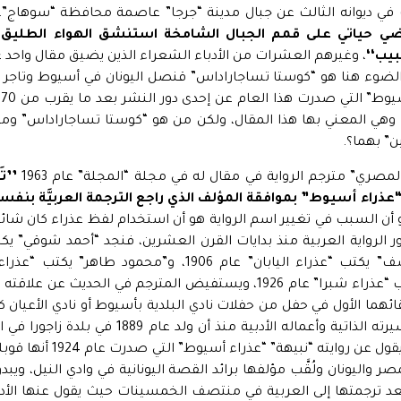
ي ديوانه الثالث عن جبال مدينة “جرجا” عاصمة محافظة “سوهاج”، حي
مضي حياتي على قمم الجبال الشامخة استنشق الهواء الطلي
بيب‘‘
، وغيرهم العشرات من الأدباء الشعراء الذين يضيق مقال واحد
الضوء هنا هو “كوستا تساجاراداس” قنصل اليونان في أسيوط وتاجر ا
“
ربيَّة، وهي المعني بها هذا المقال، ولكن من هو “كوستا تساجاراداس” 
” بهما؟.
مصري” مترجم الرواية في مقال له في مجلة “المجلة” عام 1963
’’ت
“عذراء أسيوط” بموافقة المؤلف الذي راجع الترجمة العربيَّة بنفسه أ
و أن السبب في تغيير اسم الرواية هو أن استخدام لفظ عذراء كان شائعً
 الرواية العربية منذ بدايات القرن العشرين، فنجد “أحمد شوقي” يكت
و”حسين شاكر” يكتب “عذراء شبرا” عام 1926، ويستفيض المترجم في الحديث
ئهما الأول في حفل من حفلات نادي البلدية بأسيوط أو نادي الأعيان ك
الحين، ويستعرض سيرته الذاتية وأعماله الأدبية منذ أ
أواخر الخمسينات، ويقول عن رواي
صر واليونان ولُقَّب مؤلفها برائد القصة اليونانية في وادي النيل، ويبد
بعد ترجمتها إلى العربية في منتصف الخمسينات حيث يقول عنها الأدي