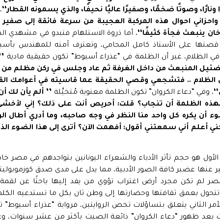
ونارًا،
وصوتًا
ضخمًا،
وصفيرًا
عاليًا
نحيفًا،
والذي
يسمونه
القطار‘‘
،
احزاني احوال هذه المركبة العجيبة من سرعة فائقة إلى صفير ي
ن ينبعث فجأة كثيفًا‘‘
، أما ذروة الاستلهام فتبدو في مشهدي الم
 قصتها على الأستاذ كامل المحامي، وتعترف آمنه للمهندس بأسبا
ي الظلام، غير أن الظلمة في “عذراء أسيوط” تكون حقيقية مادية
’’
الضئيل المنبعث من داخل الغرفة ثم عاد وجلس في ركن مظلم من الشر
 الظلام .. فتشجعي وقصي الحقيقة عما قاسيته في أعوامك القص
‘
، وفي “دعاء الكروان” تكون الظلمة معنوية مُتخيَّلة
’’ ألم
يأن لك
أن
هذه
الظلمة
أن
تنجاب؟
قلت
:
أحريص أنت
على
ذلك؟
إني
لأخشى
وء
أن
يكره
كل
واحد منا
النظر
في
وجه
صاحبه، وما
أدري
أطال
ال
ني
أعلم
أني
سمعتني أقول
:
أفهمت
الآن؟
أترى
إلى
هذا
الضوء
الذ
الأول هو حجم تأثر الأدباء والشعراء اليونانين بتواجدهم في مصر خاص
ر عنها عضبر كافة الصور الأدبية، مما يدل على مدى صدق كوزموبولي
ر لم تكن مجرد أرض اغتراب تؤوي من يفد إليها باحثًا عن لقمة 
حول بعمق ثقافتها وحضارتها إلى وطن ثان بكل ما تستدعيه الكل
لأمر الثاني يتعلق بتساؤلات تخص الروايتين، فرواية “عذراء أسيوط” ت
عد ظهور “دعاء الكروان” ذائعة الصيت بأكثر من عشر سنوات، وع