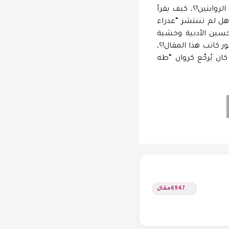
روايتين!؟، كيف يقرأ
 هل لم تننتشر “عذراء
حسين الأدبية وخشية
 كاتب هذا المقال!؟،
ان يُرجَّع كروان “طه
6947
مقال