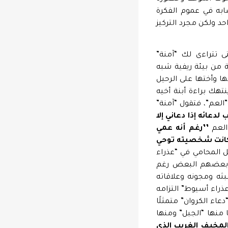
ابه في عموم الفكرة
 ولكن مجرد التركيز
 تتراءى لك “آمنة”
 من بيئة ريفية شبه
ها وأختها على الرحيل
تهك براءة أبنة أخيه
”العم”، فتقول “آمنة”
لدعائه إذا دعاني إلا
العم
’’رغم أنه عمي
ا كانت شخصيته توحي
 المحامي في “عذراء
ت بعضهم البعض رغم
ثه ومجونه وعلاقاته
عذراء أسيوط” التزامه
عاء الكروان” متمثلًا
 منها “الجبل” ومنها
لمخيف
الغريب
الذي