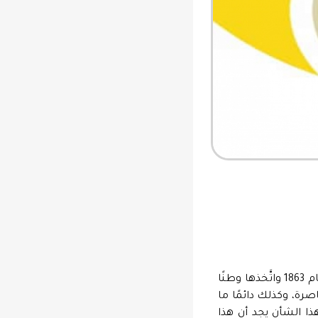
دائمًا ما يُشار إلى كفافيس، أحد أعظم شُعراء اليونان المعاصرين، الذي ولد بالأسكندرية عام 1863 واتَّخذها وطنًا
صرية المعاصرة، وكذلك دائمًا ما
هذا الشأن يجد أن هذا