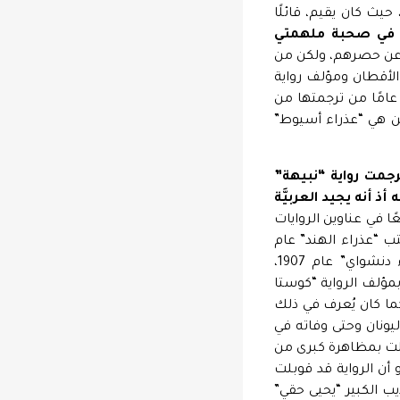
ث كان يقيم، قائلًا
ق في صحبة ملهمتي
 عن حصرهم، ولكن من
لأقطان ومؤلف رواية
نبيهة” أو “عذراء أسيوط” التي صدرت هذا العام عن إحدى دور النشر بعد ما يقرب من 70 عامًا من ترجمتها من
ومن هي “عذراء أسيوط”
َرجمت رواية “نبيهة”
ذ أنه يجيد العربيَّة
ا في عناوين الروايات
ب “عذراء الهند” عام
1897، و “عوض واصف” يكتب “عذراء اليابان” عام 1906، و”محمود طاهر” يكتب “عذراء دنشواي” عام 1907،
 عن علاقته بمؤلف الرواية “كوستا
ما كان يُعرف في ذلك
ن ولد عام 1889 في بلدة زاجورا في اليونان وحتى وفاته في
ته “نبيهة” “عذراء أسيوط” التي صدرت عام 1924 أنها قوبلت بمظاهرة كبرى من
و أن الرواية قد قوبلت
ب الكبير “يحيى حقي”