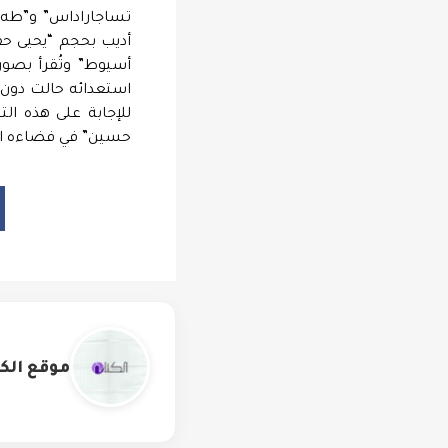
تساجاراداس” و”طه حس
أديب بحجم “يحيى حقي
أسيوط” وتُقرأ بصو
استعدائه حالت دون ا
للإجابة على هذه الت
حسين” في فضاءه الع
موقع الكت