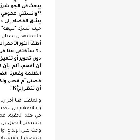
يبعث
في
الجو
شررًا 
’’
وانستني همومي و
يشق الفضاء إلى دخا
حيث تسرُد “نبيهه”
فالمشهدان يحدثان ف
أطفأ النور الأحمر 
..؟ سأختفي هنا في
دون تحوير أو تنميق‘
أن
أفهم،
ألم
يأن
ل
الظلمة
وغمرنا
الض
قصتي
أم
قصر،
ولك
أن
تنظر
إليَّ؟
!
‘‘.
والملفت هنا أمران، 
وإخلاصهم في التعبي
في هذه الحقبة، فمص
مستقبل أفضل بل تت
وحث على الإبداع. وا
منتصف الخمسينات ب