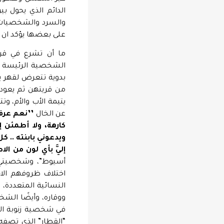
الدائم الذي يحول ب
والسرد والشخصيات ا
على بعضها يؤكد ان م
ما أن تشرع في قرا
الشخصية الرئيسة في
بدوية تتعرض لقهر يد
من قريتهن ثم يعود و
يتيمة الأب والأم، و
عن الخال
’’نعم عرفت
كارهة، ولا أطمئن 
ويدعوني بابنته .. 
إليَّ بأي لون من الا
أسيوط”، وشخصيتي م
اختلاف ظروفهم الاج
النسائية المتعددة، 
ووقاره، وأيضًا الشخ
في شخصية زنوبة القو
“القطار” الذي تصفه 