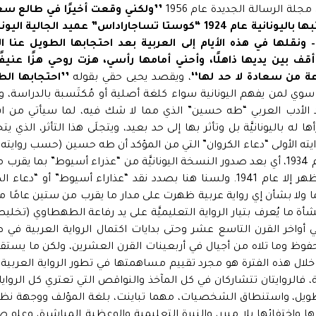
لة الرسالة الجديدة عام 1956
’’ولكني وقعت أخيرًا في طالع 
“عذراء أسيوط” كتبها باليونانية عام 1924 “كوستا تساجاراداس” عميد 
ه – ونقلها في هذه الأيام إلى العربية بعد احتجابها الطويل عنا 
قف بين يديها ذاهلًا، وأحني أمامها رأسي، هزت روحي هزًا عنيفًا،
عة من سعادة لا حد لها‘‘
، ويقصد يحيى حقي بقوله
’’احتجابها الط
ا سوي لمن يفهم اليونانية سواء كلغة أصلية أو مُكتَسبة بالدراسة، 
يد الأدب العربي “طه حسين” الذي مما لا شك فيه، لما سيأتي من ا
ا له باليونانيَّة بل وتأثر بها إلى حد بعيد، ويتجلَى هذا التأثر، الذي ي
يته الأولى “دعاء الكروان” التي من المؤكد أن طه حسين (حسب روايته)
في شهر سبتمبر عام 1934، أي بعد صدور النسخة اليونانيَّة من “عذراء أسيوط” بما
طبعتها الأولى لم تظهر إلا عام 1941. ولسنا هنا بصدد نقد “عذاراء أسيوط” أو “
ا ولا بشأن إي رواية عربية ظهرت على مدار ما يقرب من ستين عامًا من
شأة ما يُعرف بتيار الرواية التعليميَّة على يد رفاعة الطهطاوي (تخليص
 أواخر القرن التاسع عشر وحتى بدايات اكتمال الرواية العربية في صو
فوظ وما تلاه من أجيال في أربعينات القرن العشرين، ولكن ما يستق
خلال هذه الفترة هو مجرد تقييم مساهمتها في تطور الرواية العربية
ية، فالروايتان تتشاركان في كل المآخذ والنواقص التي تعتري كل الرواي
ويل، واستنطاق الشخصيات، مهما تباينت، بلغة المؤلف ووجهة نظ
 واختفائها بلا مبرر، والنبرة التعليمية والوعظية المباشرة، وعل