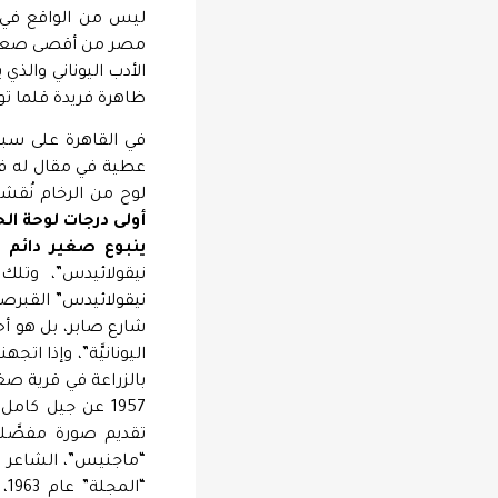
ليس من الواقع في ش
مصر من أقصى صعيدها 
الأدب اليوناني والذ
ظاهرة فريدة قلما تو
في القاهرة على سبي
لوح من الرخام نُق
أولى درجات لوحة الح
ينبوع صغير دائم ا
نيقولائيدس”، وتلك
شارع صابر، بل هو أحد
اليونانيَّة”، وإذا اتج
بالزراعة في قرية صغ
1957 عن جيل كام
تقديم صورة مفصَّل
“ماجنيس”، الشاعر ال
“ا