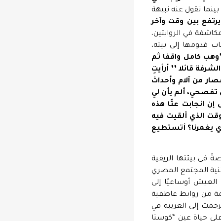
 بينما تقول عنه نبيهة
رتفع بين وقت وآخر
كاشفة في الروايتين،
ب قدومها إلى بيته،
وهب كامل واقفا ثم
فة قائلا ’’ أرأيتِ
ار من آلام وأحداث
تفصحي،
ألم
يأن
لي
إن
انجابت
عنَّا
هذه
وقت
الذي
ألقيت
فيه
ي
يغمرنا؟
أتستطيع
ةً في بيئتها الريفية
تنية المجتمع المصري
العيش أوساعيًا إلى
مة من روابط عاطفية
رجمت إلى العريبة في
لى حياة عين “كوستا