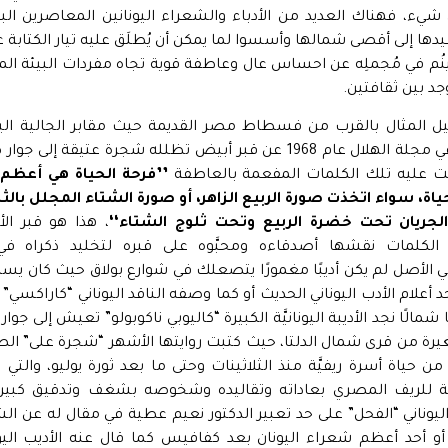
يء، فهناك العديد من الأدباء والشعراء اليونانين المعاصرين البا
إلى أقصى شمالها وأسسوا لما يمكن أن يُطلَق عليه تيار الكتابة عن 
ي ينُم في مُجملِه عن احساس عال وعاطفة قوية تجاه مفردات البيئة ا
جد بين ثقافتين.
ل المثال بالقرب من فسطاط مصر القديمة حيث مقابر الجالية اليونا
عطية في مقال له في مجلة الهلال عام 1968 عن قبر أبيض تظلله شجرة عت
شت عليه تلك الكلمات المفعمة بالعاطفة
’’فرحة الحياة هي أعظم
ياة، سواء اتخذت صورة الربيع الزاهر، أو صورة الشتاء المجلل بالثل
لجريان تحت خضرة الربيع وتحت ثلوج الشتاء‘‘
، هذا هو قبر الأ
 الكلمات نقشها أصدقاءه ومحبَّوه على قبره لتخليد ذكراه ف
 أعلام الأدب اليوناني الحديث أو كما وصفه الناقد اليوناني “كاراكسي”
هنا شمالًا نجد الأديبة اليونانيَّة الكبيرة “كاليوبي ناكوبولو” تعيش إلى جو
يرة من قرى شمال الدلتا، حيث كتبت روايتها الأشهر “شجرة على” الصاد
ل من حياة أسرة ريفيَّة منذ الثلاثينات وحتى ما بعد ثورة يوليو، وال
ة للريف المصري بعاداته وتقاليده وشخوصه بشغف وتدقيق كبيرين
يوناني “الفحل” على حد تعبير الدكتور نعيم عطية في مقال له عن الش
لمجلة” عام 1963، أو أحد أعظم شعراء اليونان بعد كفافيس كما قال عنه الأديب ا