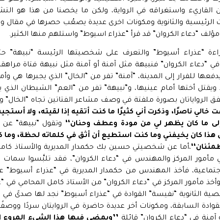
ين القاريء واستغراقه في الرواية، ولكن ما يخصنا من هذا هو التش
لرئيسية والثانوية ومكونات اخرى عديدة يصعُب حصرها في مقال واحد
ؤلف “دعاء الكروان” قد قرأ “عذراء اسيوط” واستلهم منها الكثير.
ءة “عذراء أسيوط” والتعرف على شخصيتها الرئيسة “نبيهة” حتى
 “دعاء الكروان” فنبيهة مثل آمنة أو آمنة مثل نبيهة فتاة مراهقة
فعها للفرار إلى المدينة، “آمنة” تفر من “الخال” الذي يجبرها هي وأم
يقتل أختها أمام عينيها، و”نبيهة” تفر من “العم” الشيطان الذي ين
تتفق الرواياتان بصورة ملفتة في وصف مشاعر الفتاتين تجاه “الخال” و
 خالي ناصرًا، وذكرت أني كثيرًا ما كنت أتقيه إذا لقيته، ولا أستجيب 
إلى ما كان يظهر لي من مودة وعطف وحنان‘‘
وتقول “نبيهة” عن 
كل هذا كان يخيفني وما كنت استطيع أن أثق في كلماته لحظة، وم
طمئنان‘‘
،أما عن شخصيتي حسين بك حكمدار المديرية والأستاذ كامل
أمور المركز والمهندس في “دعاء الكروان”، فقد تلبَّسوا سما
تماعية، فأخذ المهندس من حكمدار المديرية في “عذراء أسيوط” عب
وأخذ مأمور المركز في “دعاء الكروان” من الأستاذ كامل المحامي في “
صية الثانوية “نفيسة” القوادة في “عذراء أسيوط” نجد لها صدىً في “د
ادة السابقة، ومكونات أخر عديدة حاضرة في الروايتان سردًا ووصفًا
آمنة في “دعاء الكروان” قائلة
’’ويمضي
فيها
هذا
الشيء
المروع
ا