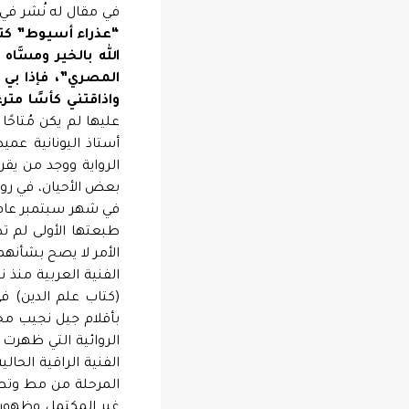
في مقال له نُشر في مج
الله بالخير ومسَّا
المصري”، فإذا بي أ
واذاقتني كأسًا متر
عليها لم يكن مُتاحً
أستاذ اليونانية عم
الرواية ووجد من يقرأه
بعض الأحيان، في روا
الأمر لا يصح بشأنهم
الفنية العربية منذ ن
(كتاب علم الدين) في
بأقلام جيل نجيب مح
الروائية التي ظهرت 
الفنية الراقية الحال
المرحلة من مط وتط
غير المكتمل وظهورها