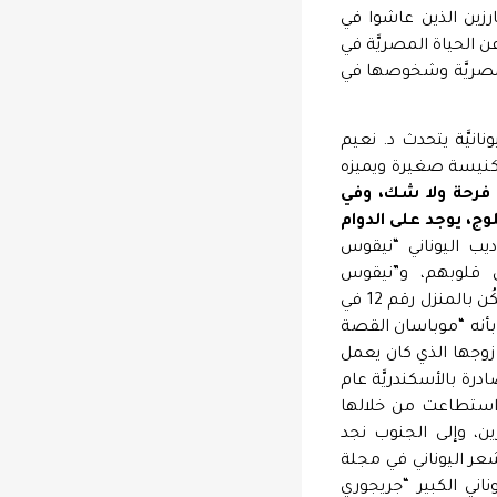
رزين الذين عاشوا في
الحياة المصريَّة في
لمصريَّة وشخوصها في
نيَّة يتحدث د. نعيم
يقة إلى جوار كنيسة صغيرة ويميزه
 فرحة ولا شك، وفي
وج، يوجد على الدوام
ديب اليوناني “نيقوس
ي قلوبهم، و”نيقوس
نيقولائيدس” القبرصي الأصل لم يكن أديبًا مغمورًا يتصعلك في شوارع بولاق حيث كان يسكُن بالمنزل رقم 12 في
 بأنه “موباسان القصة
ار زوجها الذي كان يعمل
رة بالأسكندريَّة عام
تي استطاعت من خلالها
، وإلى الجنوب نجد
عر اليوناني في مجلة
ليوناني الكبير “جريجوري