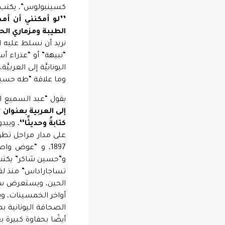
كسينبولوس”، يكتب ف
’’لو أمكنني أن أ
الطيبة ومزماري الح
نريد أن نسلط عليه 
اليونانيَّة إلى الع
وما علاقة “طه حسين
يقول “عبد السميع ال
إلى العربية بعنوان 
كتابةً وحديثًا‘‘
، ويبد
على مدار مراحل تطور
تساجاراداس” منذ لقا
الصحافة اليونانية بم
أيضًا بحفاوة كبيرة 