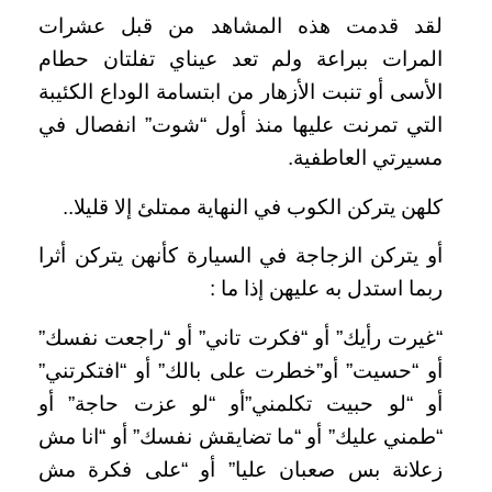
لقد قدمت هذه المشاهد من قبل عشرات
المرات ببراعة ولم تعد عيناي تفلتان حطام
الأسى أو تنبت الأزهار من ابتسامة الوداع الكئيبة
التي تمرنت عليها منذ أول “شوت” انفصال في
مسيرتي العاطفية.
كلهن يتركن الكوب في النهاية ممتلئ إلا قليلا..
أو يتركن الزجاجة في السيارة كأنهن يتركن أثرا
ربما استدل به عليهن إذا ما :
“غيرت رأيك” أو “فكرت تاني” أو “راجعت نفسك”
أو “حسيت” أو”خطرت على بالك” أو “افتكرتني”
أو “لو حبيت تكلمني”أو “لو عزت حاجة” أو
“طمني عليك” أو “ما تضايقش نفسك” أو “انا مش
زعلانة بس صعبان عليا” أو “على فكرة مش