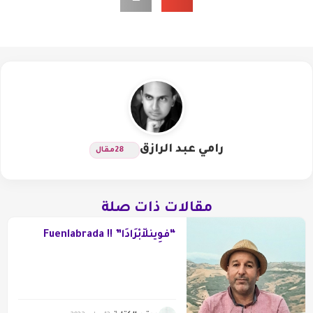
رامي عبد الرازق
28
مقال
مقالات ذات صلة
“فْوِينْلاَّبْرَادَا” !! Fuenlabrada