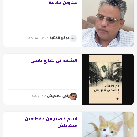
عناوين خادعة
موقع الكتابة
27 ديسمبر 2025
الشقة في شارع باسي
راجي بطحيش
2 مايو 2020
اسم قصير من مقطعين
متماثليْن