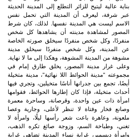
بناية عالية ليتيح للزائر التطلع إلى المدينة الحديثة
عبر شرفة، ليعرف أن المدينة التي تحمل نفس
الاسم ليست هي المدينة نفسها. لذلك، كان شرط
المصور لمشاهدة مدينته أن يشاهدها كل شخص
منفردًا، وكل شخص منفردًا سيخلق صورته الخاصة
عن المدينة، وكل شخص منفردًا سيخلق مدينة
مشوهة من المدينة المشوهة، وهكذا إلى ما لا نهاية.
وعلى غرار مدينة المصور، يخلق طارق إمام في
مجموعته "مدينة الحوائط اللا نهائية"، مدينة متخيلة
أيضًا، تجمع بين جدرانها أناسًا متخيلين، وتجري فيها
أحداث متخيلة، فإذا كان إطارها الحوائط، فقوامها
امرأة ذات عين واحدة، وقرصانة، وساحرة معمرة
وصانع فخار وفتاة لا تنظر لأعلى، وجارية وعصا
ملعونة، وعاهرة باعت شعر رأسها ليلًا، وامرأة لا
تغني، وطباخة السم، وزوجة صائغ تكره الذهب،
وامرأة ديسمبر، غرابة نساء المدينة تضاهي غرابة