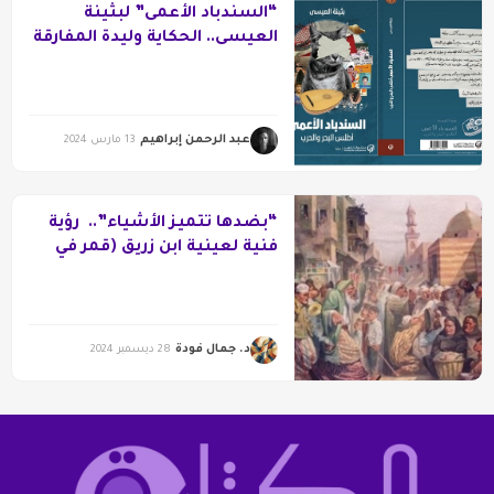
“السندباد الأعمى” لبثينة
العيسى.. الحكاية وليدة المفارقة
عبد الرحمن إبراهيم
13 مارس 2024
“بضدها تتميز الأشياء”.. رؤية
فنية لعينية ابن زريق (قمر في
بغدد)
د. جمال فودة
28 ديسمبر 2024