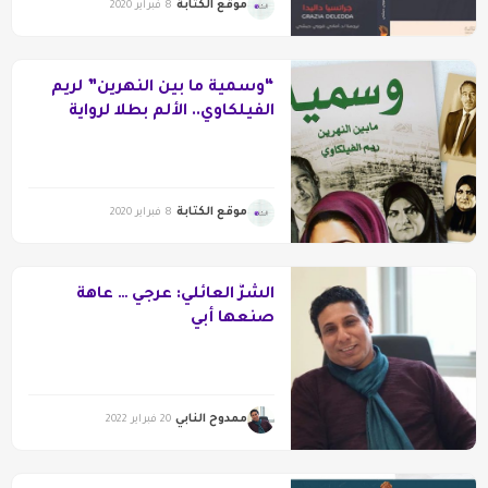
موقع الكتابة
8 فبراير 2020
“وسمية ما بين النهرين” لريم
الفيلكاوي.. الألم بطلا لرواية
موقع الكتابة
8 فبراير 2020
الشرُّ العائلي: عرجي … عاهة
صنعها أبي
ممدوح النابي
20 فبراير 2022