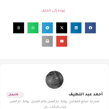
عودة إلى الملف
أحمد عبد اللطيف
26
مقال
صدر له: صانع المفاتيح ـ رواية ـ دار العين عالم المندل ـ رواية ـ دار العين
كتاب النحّات ـ دار…