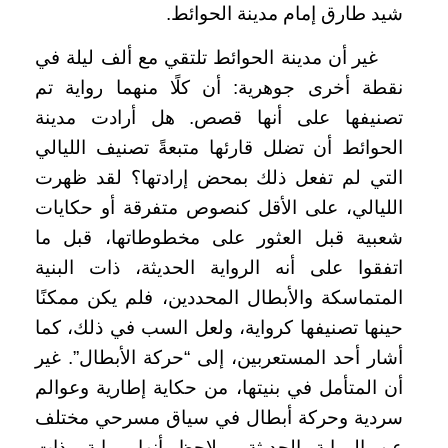
شيد طارق إمام مدينة الحوائط.
غير أن مدينة الحوائط تلتقي مع ألف ليلة في
نقطة أخرى جوهرية: أن كلًا منهما رواية تم
تصنيفها على أنها قصص. هل أرادت مدينة
الحوائط أن تضلل قارئها متبعةً تصنيف الليالي
التي لم تفعل ذلك بمحض إرادتها؟ لقد ظهرت
الليالي، على الأقل كنصوص متفرقة أو حكايات
شعبية قبل العثور على مخطوطاتها، قبل ما
اتفقوا على أنه الرواية الحديثة، ذات البنية
المتماسكة والأبطال المحددين، فلم يكن ممكنًا
حينها تصنيفها كرواية، ولعل السب في ذلك، كما
أشار أحد المستعربين، إلى “حركة الأبطال”. غير
أن المتأمل في بنيتها، من حكاية إطارية وعوالم
سردية وحركة أبطال في سياق مسرحي مختلف
عن الرواية الحديثة،، يلاحظ أنها رواية بذات