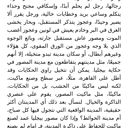
رجالها، رجل لم يحلم أبدًا، وإسكافي مجنح وحذاء
يتكلم وساعي بريد وخطابات خالية، ورجل يقرر ألا
يصير وحيدًا، وعجوز يتذكر المستقبل، وبحار يخشى
الغرق في البر وخادم يعيش في لونين وعجوز أغضب
الموت ومصور عاش مستقبل جارته، وبائع الوجوه
الذي بلا وجه وعجوز من الورق المقوى، كل هؤلاء
وغيرهم أبطال، أو سكان مدينة تبدو متخيلة، إلا أنهم
جميعًا، مثل مدينتهم يتقاطعون مع مدينة المصور في
حكاية بيجليا. يمكن أن نتخيل راوي الحكايات وقد
أطل على القاهرة، مثلًا، عبر سطح وصنع ماكيت،
لكنه ليس ماكيتًا من الخشب، بل من الحكايات،
ماكيتًا، مثل ماكيت المصور، يقوم على عنصري
الذاكرة والخيال. لنسأل بعد ذلك أي المدينتان أكثر
حقيقية، المدينة الواقعية التي نتجول فيها كل صباح،
أم مدينة الحوائط؟ وإذا كان مصور بيجليا عمد لصنع
ماكيت للحفاظ على ذاكرة المدينة، فـ إمام لم يصنع