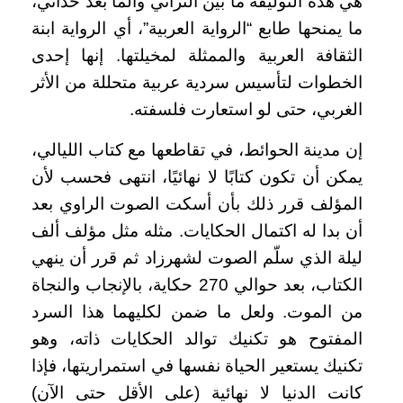
هي هذه التوليفة ما بين التراثي والما بعد حداثي،
ما يمنحها طابع “الرواية العربية”، أي الرواية ابنة
الثقافة العربية والممثلة لمخيلتها. إنها إحدى
الخطوات لتأسيس سردية عربية متحللة من الأثر
الغربي، حتى لو استعارت فلسفته.
إن مدينة الحوائط، في تقاطعها مع كتاب الليالي،
يمكن أن تكون كتابًا لا نهائيًا، انتهى فحسب لأن
المؤلف قرر ذلك بأن أسكت الصوت الراوي بعد
أن بدا له اكتمال الحكايات. مثله مثل مؤلف ألف
ليلة الذي سلّم الصوت لشهرزاد ثم قرر أن ينهي
الكتاب، بعد حوالي 270 حكاية، بالإنجاب والنجاة
من الموت. ولعل ما ضمن لكليهما هذا السرد
المفتوح هو تكنيك توالد الحكايات ذاته، وهو
تكنيك يستعير الحياة نفسها في استمراريتها، فإذا
كانت الدنيا لا نهائية (على الأقل حتى الآن)