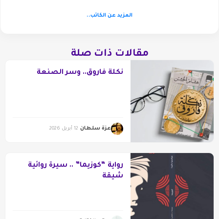
المزيد عن الكاتب..
مقالات ذات صلة
نكلة فاروق.. وسر الصنعة
عزة سلطان
12 أبريل 2026
رواية “كوزيما” .. سيرة روائية
شيقة