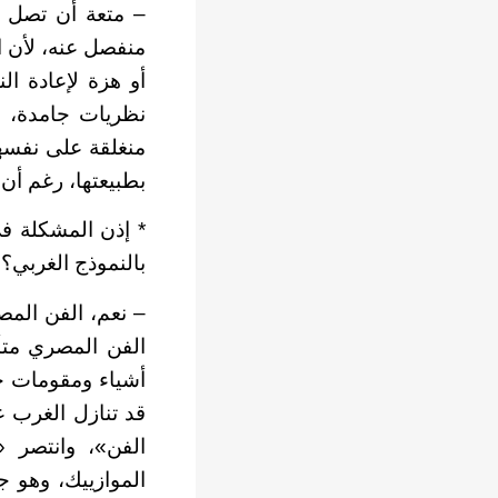
– متعة أن تصل إ
منفصل عنه، لأن ا
أو هزة لإعادة ال
نظريات جامدة، بع
منغلقة على نفسها
بطبيعتها، رغم أن
* إذن المشكلة في
بالنموذج الغربي؟
– نعم، الفن المص
الفن المصري متأث
أشياء ومقومات خا
قد تنازل الغرب ع
الفن»، وانتصر 
الموازييك، وهو ج