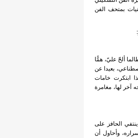
نيات بمتحف الفن
 ألحّ عليّ، همًّا
لاصطناعي، بعيدا عن
ذا ابتكرت خامات
 آخر لها، مغامرة
ينتفي الحافز على
سراره، وأحاول أن