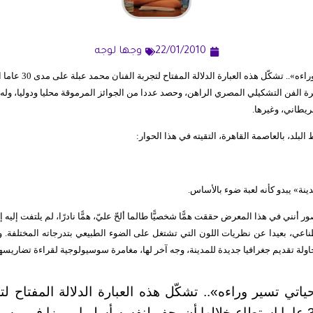
22/01/2010
وجها لوجه
«الفن معايشة وحياتي تسير ور
 الفن التشكيلي المصري الراهن، وحصد عددا من الجوائز المرموقة محليا ودوليا، وله
ريطاني، وغيرها.
بلد، بالعاصمة القاهرة، التقيته في هذا الحوار:
نة» يبدو كأنه لعبة ضوء بالأساس.
 أنني في هذا المعرض حققت همًّا شخصيًّا طالما ألحّ عليّ، همًّا نادرًا، لم يلتفت إليه إل
اعي، بعيدا عن نظريات اللون التي تشتغل على الضوء الطبيعي بتدرجاته المختلفة. 
ولة تقديم جغرافيا جديدة للمدينة، وجه آخر لها، مغامرة سوسيولوجية لقراءة تضاريسها
اتي تسير وراءه».. تشكّل هذه العبارة الدلالة المفتاح لت
عبلة على مدى 30 عاما استطاع خلالها أن يحفر لنفسه أسلوبا مميزا في