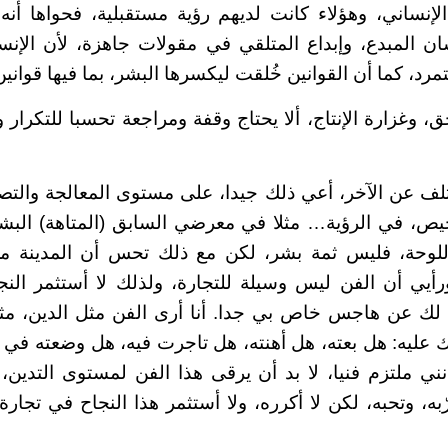
إنساني، وهؤلاء كانت لديهم رؤية مستقبلية، فحواها أنه
ان المبدع، وإبداع المتلقي في مقولات جاهزة، لأن الإنسا
مرد، كما أن القوانين خُلقت ليكسرها البشر، بما فيها قوانين 
ق، وغزارة الإنتاج، ألا يحتاج وقفة ومراجعة تحسبا للتكرار وا
 عن الآخر، أعي ذلك جيدا، على مستوى المعالجة والتصو
خيص، في الرؤية… مثلا في معرضي السابق (المتاهة) البش
لوحة، فليس ثمة بشر، لكن مع ذلك تحس أن المدينة مزد
رأيي أن الفن ليس وسيلة للتجارة، ولذلك لا أستثمر الن
لك عن هاجس خاص بي جدا. أنا أرى الفن مثل الدين، مثل
 عليه: هل بعته، هل أهنته، هل تاجرت فيه، هل وضعته في غي
ي ملتزم فنيا، لا بد أن يرقى هذا الفن لمستوى التدين،
به، وتحبه، لكن لا أكرره، ولا أستثمر هذا النجاح في تجار