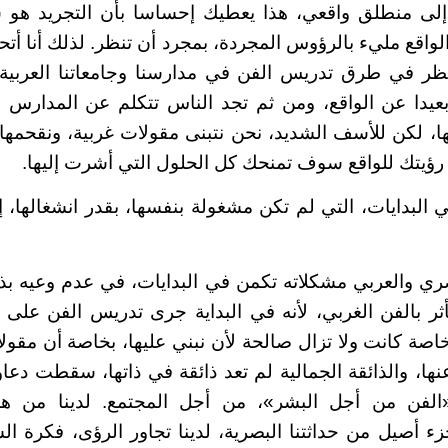
لى منطلق واقعي، هذا يعطيك إحساسا بأن التجريد هو ش
لواقع مليء بالرؤوس المجردة، بمجرد أن تنظر. لذلك أنا أت
نظر في طرق تدريس الفن في مدارسنا وجامعاتنا العربية،
يدا عن الواقع، ومن ثم تجد الناس تتكلم عن المدارس الف
، لكن للأسف الشديد، نحن نتبنى مقولات غربية، ونقحمها
 رؤيتك للواقع سوف تمنحك كل الحلول التي أشرت إليها.
 البدايات، التي لم تكن مشغولة بنفسها، بقدر انشغالها، إ
ري والعربي مشكلاته تكمن في البدايات، في عدم وعيه بذات
ر بالفن الغربي، لأنه في البداية جرى تدريس الفن على 
صة كانت ولا تزال صالحة لأن نبني عليها، بخاصة أن مقول
نها، والذائقة الجمالية لم تعد ذائقة في ذاتها، سقطت دع
«الفن من أجل البشر»، من أجل المجتمع. لدينا من ه
زء أصيل من حداثتنا البصرية، لدينا تجاور الرؤى، فكرة ال