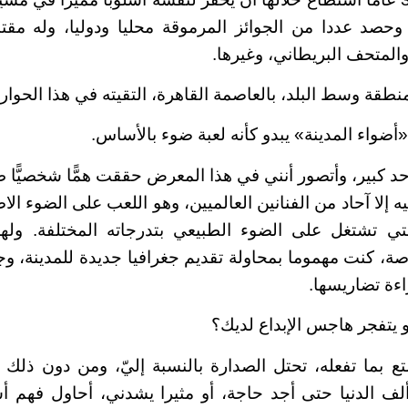
وحصد عددا من الجوائز المرموقة محليا ودوليا، وله مقت
والمتحف البريطاني، وغيرها.
طقة وسط البلد، بالعاصمة القاهرة، التقيته في هذا الحوار:
أضواء المدينة» يبدو كأنه لعبة ضوء بالأساس.
 كبير، وأتصور أنني في هذا المعرض حققت همًّا شخصيًّا طالما
إليه إلا آحاد من الفنانين العالميين، وهو اللعب على الضوء ا
تي تشتغل على الضوء الطبيعي بتدرجاته المختلفة. وله
ة، كنت مهموما بمحاولة تقديم جغرافيا جديدة للمدينة، وجه
ءة تضاريسها.
و يتفجر هاجس الإبداع لديك؟
 بما تفعله، تحتل الصدارة بالنسبة إليّ، ومن دون ذلك 
ا ألف الدنيا حتى أجد حاجة، أو مثيرا يشدني، أحاول فهم أ