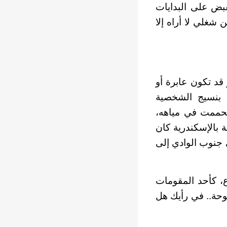
بض على البدايات
سراري في الشغل أن 90 في المائة من شغلي لا أراه إلا
 قد تكون عابرة أو
 بنسيج الشخصية
ستحممت في مياهه،
بالإسكندرية كان
 جنوب الوادي إلى
اع، كأحد المقومات
لوحة.. في رأيك هل