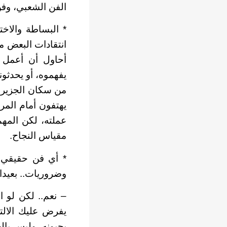
الفن الشعبي، وفن
* البساطة والاخ
انتقادات البعض م
أحاول أن أعمل م
يفهموه، أو يحدثو
من سكان الجزيرة 
يهتفون أمام المر
عملته، لكن المهم
مقياس النجاح.
* أي فن حقيقي ل
وضروريات.. بعيدا 
– نعم.. لكن لو ا
يفرض عليك الالتز
يحبونه، وليس بال