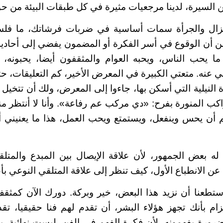
 السيرة، لدينا مرجعيات مثيرة في كل طبقات البيئة من حول
تزال والجرأة سمات أساسية في ضربات فرشاتك، ما فل
ن أن الوقوع في أسر الفكرة أو المضمون يفضي إلى أحادية 
ا يحب الناس، ويحبه العوام والمثقفون أيضا، يحبونه،
ني عنه. متعتي الكبيرة في المعرض الأخير، كم التعليقات، 
النيلية التي أسكن بها، جاءوا إلى المعرض، ولك أن تتخي
اكب المنورة بفرح: «دي مركب عم رفاعة». وأنا لا أنتظر م
 أن يحس وينفعل، ويستمتع ويحب العمل، هذا ما يعنيني أ
ه بعض الجمهور، لأن علاقة الإيصال بين المبدع والمت
عن الانطباع الأول، كيف تنظر إلى علاقة المتلقي النوعي ب
ستطعنا أن نزيد هذا البعض، خير وبركة. دورك الآن كمثق
ام بأنك تجهز هؤلاء البشر، أن تقدم لهم فنا حقيقيا، تقدم
ضرورة يفهمونه، لأن فكرة الفهم في الفن، ليست نهائية، 