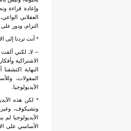
وإعادة قراءة ونظ
العقلاني الواعي
التزام، ودور على 
* أنت تردنا إلى ال
– لا، لكني ألفت 
الاشتراكية وأفكار
النهاية اكتشفنا
المقولات، وللأ
الآيديولوجيا.
* لكن هذه الآيد
وتشيكوف، وغيرهم
الآيديولوجيا لم ي
الأساسي على الإ