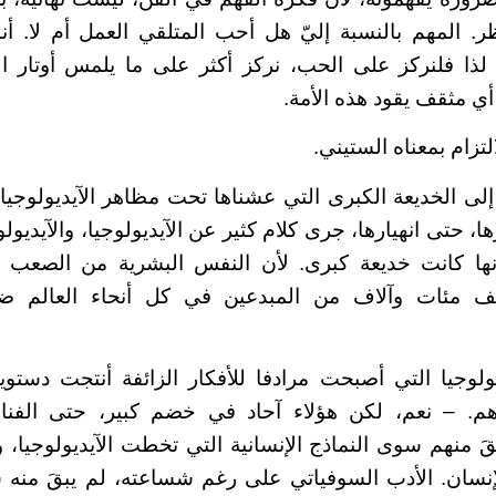
ر. المهم بالنسبة إليّ هل أحب المتلقي العمل أم لا. أ
، لذا فلنركز على الحب، نركز أكثر على ما يلمس أوتار 
أي مثقف يقود هذه الأمة.
التزام بمعناه الستيني.
إلى الخديعة الكبرى التي عشناها تحت مظاهر الآيديولوجيات
ها، حتى انهيارها، جرى كلام كثير عن الآيديولوجيا، والآيديو
 أنها كانت خديعة كبرى. لأن النفس البشرية من الصعب 
سف مئات وآلاف من المبدعين في كل أنحاء العالم 
يولوجيا التي أصبحت مرادفا للأفكار الزائفة أنتجت دست
. – نعم، لكن هؤلاء آحاد في خضم كبير، حتى الفناني
بقَ منهم سوى النماذج الإنسانية التي تخطت الآيديولوجيا، 
نسان. الأدب السوفياتي على رغم شساعته، لم يبقَ منه س