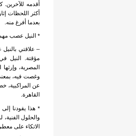
أقدمه للآخرين. 
بعدما أفرغ منه.
* النيل عصب مهم 
– علاقتي بالنيل ع
مؤقتة. النيل ف
المصرية، وإرثها 
وغصت فيه، بمعنى
عن المراكبية، خص
القاهرة.
* هذا يقودنا إلى 
والحلول الفنية، ل
الاتكاء على معطى