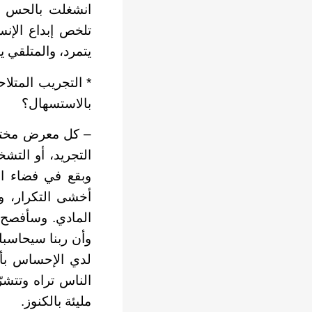
انشغلت بالحس ال
تلخص إبداع الإنس
يتمرد، والمتلقي يت
* التجريب المتلاح
بالاستسهال؟
– كل معرض مختلف
التجريد، أو التش
وبقع في فضاء ال
أخشى التكرار، و
المادي. وسأفصح 
وأن ربنا سيحاسبك
لدي الإحساس بأنن
الناس تراه وتتشرّ
مليئة بالكنوز.