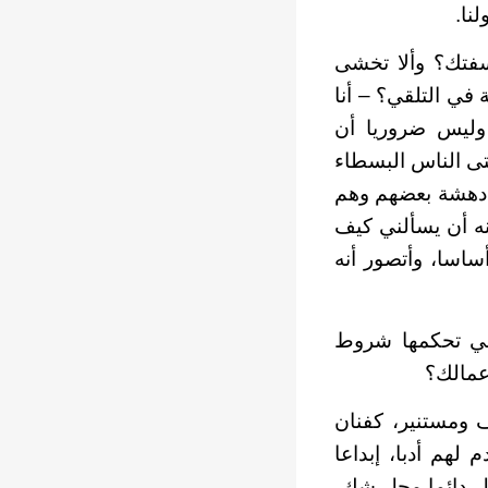
نا.
سفتك؟ وألا تخشى
في التلقي؟ – أنا
 وليس ضروريا أن
حتى الناس البسطاء
ل دهشة بعضهم وهم
نه أن يسألني كيف
ساسا، وأتصور أنه
لقي تحكمها شروط
أعمالك؟
ف ومستنير، كفنان
 لهم أدبا، إبداعا
بل دائما محل شك،