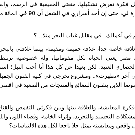
كل فكرة تفرض تشكيلها. متعتي الحقيقية في الرسم، والق
أكثر اللحظات إثارة لي، حتى إن أحد أ
في أعمالك.. في مقابل غياب البحر مثلا…؟
لاقة خاصة جدا، علاقة حميمة ومقيمة، بينما علاقتي بالبحر
ي مصر يعني الحياة بكل مقوماتها، وله خصوصية ترتبط
الحضاري العتيد. لكن بعيدا عن كل هذا أنا أحب النيل؛ ا
 آخر «تطهرت».. ومشروع تخرجي في كلية الفنون الجميلة 
وصا الذين ينقلون البضائع والمنتجات من الصعيد في أقصى
فكرة المعايشة، والعلاقة بينها وبين فكرتَي التقمص والقن
مشكلات التجسيد والتجريد، وإثراء الخامة، وفضاء اللون وال
 واقعي ومعايشته يمثل حلا ناجعا لكل هذه الالتباسات؟