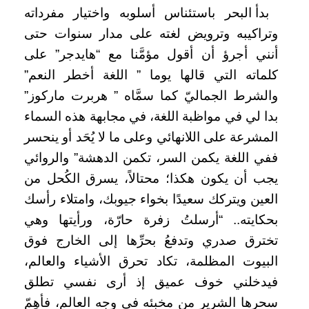
بدأ البحر باستئناس أسلوبه واختيار مفرداته
وتراكيبه وترويض لغته على مدار سنوات حتى
أنني أجرؤ أن أقول مؤمَّنا مع “هايدجر” على
كلماته التي قالها يوما ” اللغة أخطر النعم”
والشرط الجماليّ كما سمَّاه ” هربرت ماركوز”
بدا لي في مواظبة اللغة، في مجابهة هذه السماء
المشرعة على اللانهائي وعلى ما لا يُحَد أو ينحسر
ففي اللغة يكمن السر، تكمن الدهشة” والروائي
يجب أن يكون هكذا؛ محتالاً، يسرق الكُحل من
العين ويتركك سعيدًا بخواء جيوبك، وامتلاء رأسك
بحكايته.. “أرسلتُ زفرة حارّة، ورأيتها وهي
تخترق صدري وتدفعُ بحرِّها إلى الخارج فوق
البيوت المظلمة، تكاد تحرق الأشياء والعالم،
فيدخلني خوف عميق إذ أرى نفسي تطلق
سحرها الشرير من مخبئه في وجه العالم، فأهِمّ