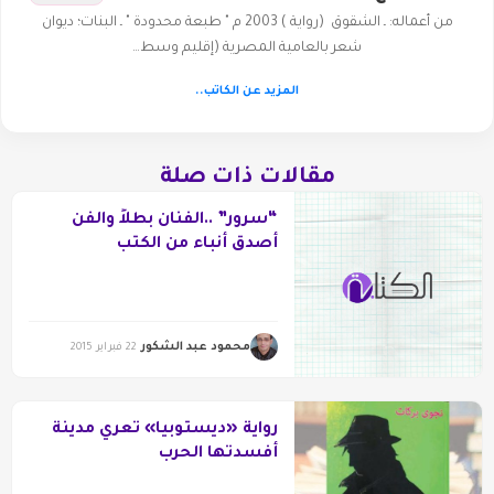
من أعماله: ـ الشقوق (رواية ) 2003 م " طبعة محدودة " ـ البنات؛ ديوان
شعر بالعامية المصرية (إقليم وسط…
المزيد عن الكاتب..
مقالات ذات صلة
“سرور” ..الفنان بطلاً والفن
أصدق أنباء من الكتب
محمود عبد الشكور
22 فبراير 2015
رواية «ديستوبيا» تعري مدينة
أفسدتها الحرب