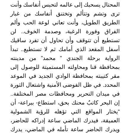
المحتال يسحبك إلى عالمه لتحبس أنفاسك وأنت
ترى وتشم وتتألم وتختنق أنفاسك من غبار
الطريق الطويل، وأنت تعاني لوعة الحب وألم
الفراق وفورة الرغبة، وصدمة الخوف.. لن
تستطيع أن تتوقف وأن تحاول أن تفرد ساقيك
أسفل المقعد الذي أمامك ثم لا تستطيع.. تبدأ
الرواية برحلة الجندي ” محمد” من مدينته
بمحافظة قنا ومحاولته المستميتة للوصول إلى
مقر كتيبته بمحافظة الوادي الجديد في الموعد
المحدد. في ظل الفوضى الأمنية واشتعال الثورة
في ميدان التحرير ومحافظات مصر المختلفة..
إن البحر كاتبٌ محنك بحق، استطاع- ببراعة- أن
“يختار المواقع التي تؤهله للرؤية الشمولية
العميقة، فيدرك الماضي ساعة إدراكه للحاضر،
ويدرك الحاضر ساعة تأمله في الماضي، يدرك