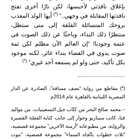
بإغلاق نافذتي لأحبسها، لكن نارًا أخرى تفتح
(*)
نافذتها المقابلة في وجهي..”
أيها الولد المعذب
بروحك المتسائلة القلقة إلى متى ستظل،
منتظرًا ذلك النداء، وباحثًا عن ذلك الصوت في
عتمة وجودنا! “إن العالم الآن مظلم لكن ثمة
صوت يدوي في الفضاء بنداء غائر، لكنه موجود
(*)
بكل تأكيد، حتى ولو لم يسمعه أحد غيري”
………………………..
(*) مقاطع من رواية “نصف مسافة”، الصادرة عن الدار
المصرية اللبنانية بالقاهرة عام 2014م
– محمد صالح البحر من كتّاب جيل التسعينيات، من مواليد
قنا، كاتب سيناريو
وحوار إلى جانب كتابة القصّة القصيرة
والرواية، من مطبوعاته “أزمنة
الآخرين” مجموعة قصصية،
“ثلاث خطوات باتّجاه السماء” مجموعة قصصية، “موت