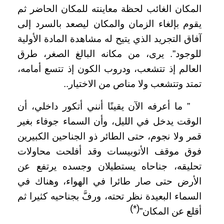
المكان الغائب لحظة معاينته للمكان الحاضر ثم
يقوم بإلغاء الزمان والمكان ليصعد بالسرد إلى
آفاق التجريد الذي يتيح له مشاهدة المادة الأولية
للوجود”. يرى، من مكانه البالغ الصغر، طرق
العالم إذ تتشعب، ودروب الكون إذ تتسع أمامه،
تمتد وتتشعب ولا مناص من الاختيار..
” ما أعرفه الآن يقينًا أنني أتكور داخلي، أن
الوقت يدخل في الليل، وأن السماء جوفاء بغير
قمر ولا نجوم، حتى الطائر ذو الجناحين الكبيرين
فوق موقف الأتوبيسات وقد أفلحت محاولات
تحليقه، جناحاه يستطيلان وجسده يرتفع عن
الأرض حتى صار طائرا في الهواء، وهناك في
السماء البعيدة نظر تحته، ورفَّ بجناحيه كثيرا ثم
(*)
أقلع عن المكان”