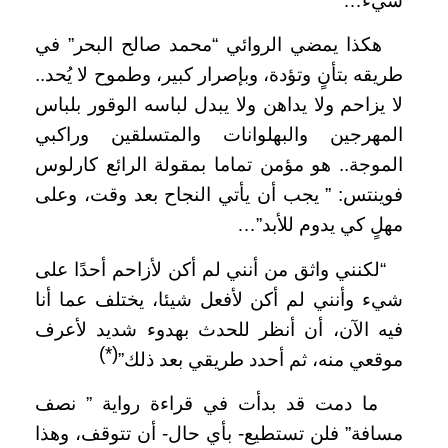
شيء…
هكذا يمضي الروائي “محمد صالح البحر” في
طريقه بتأنٍ وتؤدة، وبإصرار كبير، وطموح لا يُحد..
لا يزاحم ولا يداهن ولا يبدل لباسه الوقور بلباس
المهرجين والبهلوانات والمتسلقين وراكبي
الموجة.. هو مؤمن تماما بمقولة الرائع كارلوس
فوينتس: ” يجب أن يأتي النجاح بعد وقت، وعلى
مهلٍ كي يدوم للأبد”…
“لكنني واثق من أنني لم أكن لأزاحم أحدًا على
شيء وأنني لم أكن لأفعل شيئا، يختلف عما أنا
فيه الآن، أن أنظر للحدث بهدوء شديد لأعرف
(*)
موقعي منه، ثم أحدد طريقي بعد ذلك”
ما دمت قد بدأت في قراءة رواية ” نصف
مسافة” فلن تستطيع- بأي حال- أن تتوقف، وهذا