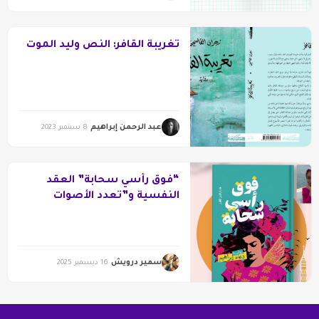
تغريبة القافر: النص وليد الموت
عبد الرحمن إبراهيم
8 سبتمبر 2023
“فوق رأسي سحابة” العقد
النفسية و”تعدد الأصوات
الداخلي”
سمير درويش
16 ديسمبر 2025