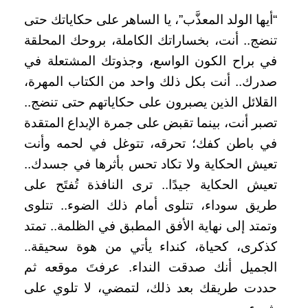
“أيها الولد المعذَّب”، يا الساهر على حكاياتك حتى
تنضج.. أنت، بخساراتك الكاملة، بروحك المحلقة
في براح الكون الواسع، وجذوتك المشتعلة في
صدرك.. أنت بكل ذلك واحد من الكتاب المهرة،
القلائل الذين يصبرون على حكاياتهم حتى تنضج..
تصبر أنت، بينما تقبض على جمرة الإبداع المتقدة
في باطن كفك؛ تحرقه، تتوغل في لحمه وأنت
تعيش الحكاية ولا تكاد تحس بأثرها في جسدك..
تعيش الحكاية جيدًا.. ترى النافذة تُفتَح على
طريق سوداء، تتلوى أمام ذلك الضوء.. تتلوى
وتمتد إلى نهاية الأفق المطبق في الظلمة.. تمتد
كذكرى، كحياة، كنداء يأتي من هوة سحيقة..
الجميل أنك صدقت النداء. عرفتَ موقعه ثم
حددت طريقك بعد ذلك، لتمضي، لا تلوي على