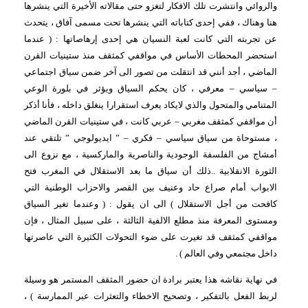
والروائي وانتشرت تلك الافكار لتغزو حتى مقالاته الأخيرة التي ينشرها
هنا وهناك ، ففي إحدى كتاباته التي ينشرها تحت مسمى آفاق ، يتحدث
عن تجربته التي كانت لعبة النسيان هي إحدى إرهاصاتها : ( عندما
استحضر المحطات الأساس في مواقفي كمثقف منذ ستينيات القرن
الماضي ، أجد أنني قد انتقلت من تصور الى آخر ضمن سياق اجتماعي
– سياسي – معرفي ، كان يحكم السياق ويؤثر في بلورة الوعي
المتنامي والمتحول والذي لايكاد يعرف استقرارا ينغلق داخله ، فأنا أذكر
أن مواقفي كمثقف مغربي – عربي كانت ، في ستينيات القرن الماضي
، مستوحاة من سياق سياسي – فكري – ” ايديولوجي ” تلتقي عند
أمشاج من الفلسفة الوجودية والناصرية والماركسية ، مع نزوع الى
الثورة الانقلابية ..ذلك أن سياق ما بعد الاستقلال في المغرب فتح
الابواب أمام صراع حاد وعنيف بين القصر والاحزاب الوطنية التي
كافحت من أجل الاستقلال ) الى ان يقول : ( وعندما تغير السياق
ومستوى المعرفة منذ مطلع الالفية الثالثة ، على سبيل المثال ، فإن
مواقفي كمثقف قد تغيرت على ضوء التحولات الكثيرة التي عاصرتها
داخل مجتمعي وفي العالم ) .
في نهاية نقاشه هذا يعتبر برادة ان حضور المثقف المستمر هو وسيلة
لربط الفعل بالتفكير ، وتصحيح الاخطاء والتعثرات عبر الممارسة ) ،