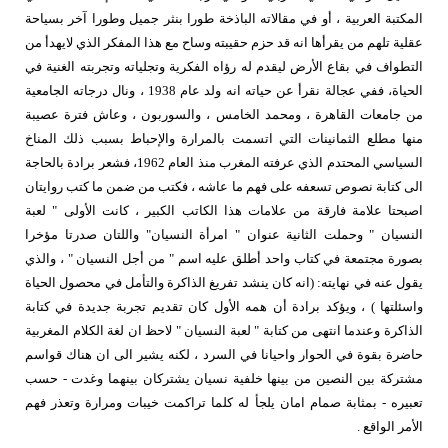
المكتبة العربية ، أو في مقالاته الباذخة طورا بنثر جميل وطورا آخر بسياحة
عقلية تلهم من يقرأها انه قد حزم حقيبته وساح مع هذا المفكر الذي لايهدأ من
التطواف في بقاع الأرض ليقدم له رؤاه الفكرية وتجلياته وتجربته الغنية في
الحياة، ففي عجالة نقرأ عن حياته انه ولد عام 1938 ، ونال درجاته الجامعية
من جامعات القاهرة ، ومحمد الخامس ، والسوربون ، وعاش فترة عصيبة
منها مطلع الثمانينات التي اتسمت بالمرارة والإحباط بسبب ذلك المناخ
السياسي المحتدم الذي عرفته المغرب منذ العام 1962، فشعر برادة بالحاجة
الى كتابة نصوص تسعفه على فهم ما عاشه ، فكتب من ضمن ما كتب روايتان
اصبحتا علامة فارقة من علامات هذا الكاتب الكبير ، كانت الأولى " لعبة
النسيان " وحملت الثانية عنوان " امرأة النسيان" واللتان صدرتا مؤخرا
بصورة مجتمعة في كتاب واحد أطلق عليه اسم " من أجل النسيان " ، والذي
يقول عنه في نهايته: (انه كان ينشد تفريغ الذاكرة والتأمل في محصول الحياة
واسئلتها ) ، ويؤكد برادة أن همه الأول كان تقديم تجربة جديدة في كتابة
الذاكرة وعندما انتهى من كتابة " لعبة النسيان " لاحظ ان لغة الكلام المغربية
حاضرة بقوة في الحوار واحيانا في السرد ، لكنه يشير الى ان هناك قواسم
مشتركة بين النصين من بينها خلفية نسيان يشتركان بينهما وغدت - حسب
تعبيره - بمثابة صمام امان يلجأ له كلما تراكمت خيبات ومرارة وتعذر فهم
الأمر الواقع .