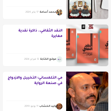
محمد أسامة
17 يناير 2026
النقد الثقافي.. ذاكرة نقدية
مغايرة
موقع الكتابة
12 فبراير 2024
مي التلمساني: التخييل والازدواج
في صنعة الرواية
وليد الخشاب
11 يونيو 2019