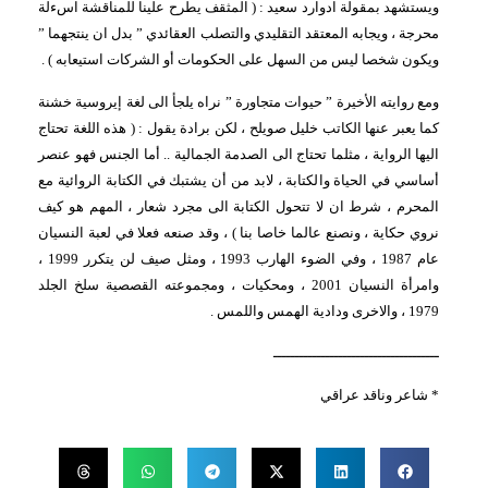
ويستشهد بمقولة ادوارد سعيد : ( المثقف يطرح علينا للمناقشة اسءلة
محرجة ، ويجابه المعتقد التقليدي والتصلب العقائدي ” بدل ان ينتجهما ”
ويكون شخصا ليس من السهل على الحكومات أو الشركات استيعابه ) .
ومع روايته الأخيرة ” حيوات متجاورة ” نراه يلجأ الى لغة إيروسية خشنة
كما يعبر عنها الكاتب خليل صويلح ، لكن برادة يقول : ( هذه اللغة تحتاج
اليها الرواية ، مثلما تحتاج الى الصدمة الجمالية .. أما الجنس فهو عنصر
أساسي في الحياة والكتابة ، لابد من أن يشتبك في الكتابة الروائية مع
المحرم ، شرط ان لا تتحول الكتابة الى مجرد شعار ، المهم هو كيف
نروي حكاية ، ونصنع عالما خاصا بنا ) ، وقد صنعه فعلا في لعبة النسيان
عام 1987 ، وفي الضوء الهارب 1993 ، ومثل صيف لن يتكرر 1999 ،
وامرأة النسيان 2001 ، ومحكيات ، ومجموعته القصصية سلخ الجلد
1979 ، والاخرى ودادية الهمس واللمس .
ــــــــــــــــــــــــــــــــــــــ
* شاعر وناقد عراقي