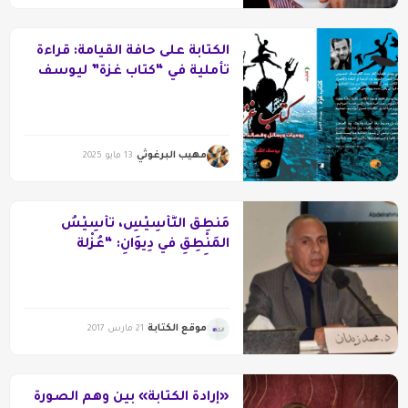
الكتابةُ على حافة القيامة: قراءة
تأملية في “كتاب غزة” ليوسف
القدرة
مهيب البرغوثي
13 مايو 2025
مَنْطِقُ التَّأسِيْسِ، تأسِيْسُ
المَنْطِقِ في دِيوَانِ: “عُزْلة
الأنقَاضِ” لشريف رزق
موقع الكتابة
21 مارس 2017
«إرادة الكتابة» بين وهم الصورة