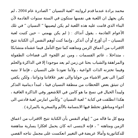
محمد برادة عندما قدم لروايته “لعبة النسيان ” الصادرة عام 2004 ، لم
يكن يجهل ان اللعبة هي نفسها ستكون في الستة سنوات القادمة لأن
البناء الذي قامت عليه هذه اللعبة لم يكن ليصيبها ” النسيان ” في تلك
الأعوام القادمة ، يقول آنذاك : ( لم يكن يهمني – حين كتبت لعبة
النسيان – أن أؤرخ أو أن أتذكر ، وإنما كنت أوهم النفس أن الكتابة تتيح
الاقتراب من أعماق الزمن ومتاهته كما تتيح التأمل فيما عشناه متشابكا
، متداخلا ، غائم القسمات ، ومن ثم اللجوء الى فضاءات الطفولة
والمراهقة والشباب بحثا عن زمن لم يعد موجودا إلا في الذاكرة والحلم
وفيما تختزنه الذات الواعية ، ولأننا تعودنا على النسيان ، فإننا لا ننتبه
كثيرا الى تغير الاشياء من حولنا والى تغير علاقاتنا وذواتنا ، ولكن يكفي
ان تنبثق بعض اللحظات من منطقة النسيان فينا ، لتبدأ دينامية التذكر
وليبدأ الخيال في نسج ما هو كامن في اللاشعور وفي الذاكرة الغافية ،
هكذا انطلقت في كتابة ” لعبة النسيان ” وكأنني امارس لعبة قادتني الى
أجواء ومناطق تختلط فيها الابتسامة بالألم والسخرية بالمرارة ) .
ومع كل ما قاله من ” إيهام النفس بأن الكتابة تتيح الاقتراب من اعماق
الزمن ومتاهته ” ، فإنه لاينسى انه كان يحمل افكارا يسارية مناهضة
للدكتاتورية وآمالا عريضة في التغيير انعكست على مجمل نتاجه القصي