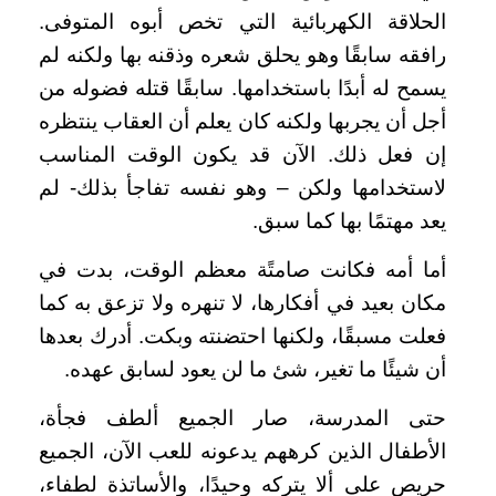
الحلاقة الكهربائية التي تخص أبوه المتوفى.
رافقه سابقًا وهو يحلق شعره وذقنه بها ولكنه لم
يسمح له أبدًا باستخدامها. سابقًا قتله فضوله من
أجل أن يجربها ولكنه كان يعلم أن العقاب ينتظره
إن فعل ذلك. الآن قد يكون الوقت المناسب
لاستخدامها ولكن – وهو نفسه تفاجأ بذلك- لم
يعد مهتمًا بها كما سبق.
أما أمه فكانت صامتًة معظم الوقت، بدت في
مكان بعيد في أفكارها، لا تنهره ولا تزعق به كما
فعلت مسبقًا، ولكنها احتضنته وبكت. أدرك بعدها
أن شيئًا ما تغير، شئ ما لن يعود لسابق عهده.
حتى المدرسة، صار الجميع ألطف فجأة،
الأطفال الذين كرههم يدعونه للعب الآن، الجميع
حريص على ألا يتركه وحيدًا، والأساتذة لطفاء،