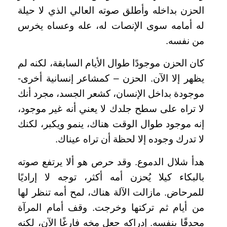
الحزن بداخله وأطلق صوته العالي الذي لا حيلة
له أمامه سوى الإنصات له، عله وعساه يخرس
من نفسه.
كان الحزن موجودًا طوال الأيام السابقة، لكنه لم
يظهر إلا الآن. الحزن – كمشاعر إنسانية أخرى-
موجودة بداخل الإنسان، كشعر الجسد، مجرد أنك
لا تراه على سطح جلدك لا يعني أنه غير موجود،
إنه موجود طوال الوقت هناك، ينمو ويكبر، لكنك
لا تدرك وجوده إلا لحظة أن تراه عيناك.
هدأ شلال الدموع. وقد حرص هو ألا يرتفع صوته
بالبكاء كيلا يُحزن أمه أكثر، توجه لا إراديًا
للمرحاض. مازالت الآلة هناك، لمح أمه تنظر لها
من أيام ثم تركتها وخرجت. وقف أمام المرآة
محدقًا بنفسه. إدراكه جعل مخه فارغًا الآن، لكنه