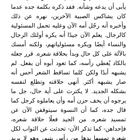
يأبى أن يدعه وشأنه. فقد ذكره بكلمة جده عدما
كان يشاكس الصبية الآخرين، نهره عن ذلك
وأخبره أنه رجُل أمه الآن وعليه تحمل المسئولية
كالرجال. يعلم الآن جيدًا أنه يكره أولئك الرجال
والنساء أيضًا ويكره مسئولياتهم، ولكنه أمسك
بالآلة على كل حال وبدأ بحلاقة شعره. قرر جعله
بالكاد يُغطي رأسه، كما تعود أبوه أن يفعل. لم
يشبهه أبدًا ولكن كلما تساقط الشعر أحس أنه
صار يشبهه أكثر. أنهى حلاقته وتطلع لنفسه
بشكله الجديد. لا يكترث على أية حال، جل ما
يرجوه أن يخف حزن أمه وأن يعاملوه كرجل كما
قال جده، كما أن النسوة سيتوقفن الآن عن
تمسيد شعره. من الجيد فعلًا حلاقة شعره،
فإحداهن- كما تذكر الآن- تحدثت عن الثواب لكل
شعرة تمسها يدها من رأس يتيم، وهو لا يريد