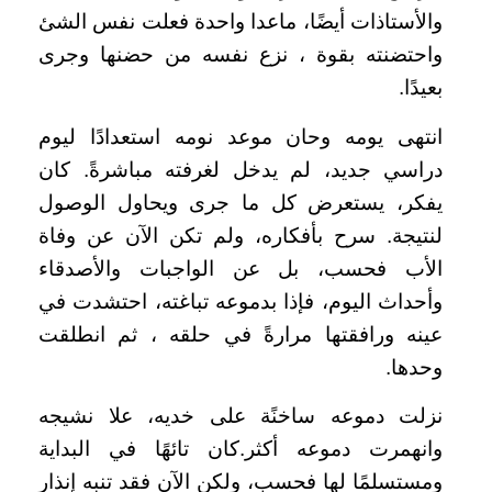
والأستاذات أيضًا، ماعدا واحدة فعلت نفس الشئ
واحتضنته بقوة ، نزع نفسه من حضنها وجرى
بعيدًا.
انتهى يومه وحان موعد نومه استعدادًا ليوم
دراسي جديد، لم يدخل لغرفته مباشرةً. كان
يفكر، يستعرض كل ما جرى ويحاول الوصول
لنتيجة. سرح بأفكاره، ولم تكن الآن عن وفاة
الأب فحسب، بل عن الواجبات والأصدقاء
وأحداث اليوم، فإذا بدموعه تباغته، احتشدت في
عينه ورافقتها مرارةً في حلقه ، ثم انطلقت
وحدها.
نزلت دموعه ساخنًة على خديه، علا نشيجه
وانهمرت دموعه أكثر.كان تائهًا في البداية
ومستسلمًا لها فحسب، ولكن الآن فقد تنبه إنذار