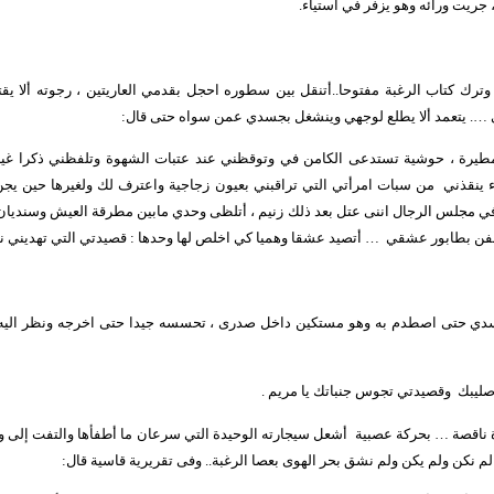
جريت ورائه وهو يزفر في استياء.
وترك كتاب الرغبة مفتوحا..أتنقل بين سطوره احجل بقدمي العاريتين ، رجوته ألا ي
ى …. يتعمد ألا يطلع لوجهي وينشغل بجسدي عمن سواه حتى قال:
طيرة ، حوشية تستدعى الكامن في وتوقظني عند عتبات الشهوة وتلفظني ذكرا غير م
ء ينقذني
من سبات امرأتي التي تراقبني بعيون زجاجية واعترف لك ولغيرها حين يجن 
ي مجلس الرجال اننى عتل بعد ذلك زنيم ، أتلظى وحدي مابين مطرقة العيش وسنديان 
فن بطابور عشقي
… أتصيد عشقا وهميا كي اخلص لها وحدها : قصيدتي التي تهديني نش
دي حتى اصطدم به وهو مستكين داخل صدرى ، تحسسه جيدا حتى اخرجه ونظر اليه ، و
صليبك
وقصيدتي تجوس جنباتك يا مريم .
ة ناقصة … بحركة عصبية
أشعل سيجارته الوحيدة التي سرعان ما أطفأها والتفت إلى وأ
لم نكن ولم يكن ولم نشق بحر الهوى بعصا الرغبة.. وفى تقريرية قاسية قال: