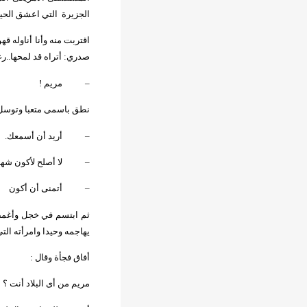
الجزيرة
التي اعشق الحياة
اقتربت منه وأنا أناوله ق
صدري: أتراه قد لمحها..ر
–
مريم !
نطق باسمى متعبا وتوسل ب
–
أريد أن أسمعك.
–
لا أصلح لأكون شه
–
أتمنى أن أكون
ش
ثم ابتسم في خجل وأغمض
يهاجمه وحيدا وامرأته الت
أفاق فجأة وقال :
مريم من أى البلاد أنت ؟