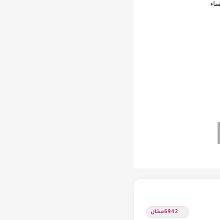
ساء .
6942
مقال