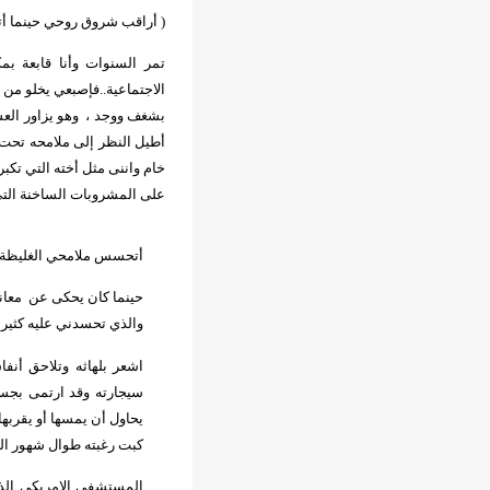
( أراقب شروق روحي حينما أت
تمر السنوات وأنا قابعة بم
الاجتماعية..فإصبعي يخلو من
بشغف ووجد ،
وهو يزاور الع
أطيل النظر إلى ملامحه تحت ا
خام واننى مثل أخته التي تك
على المشروبات الساخنة التي يح
أتحسس ملامحي الغليظة وأن
حينما كان يحكى عن
معان
والذي تحسدني عليه كثيرا
اشعر بلهاثه وتلاحق أنفا
سيجارته وقد ارتمى بجس
يحاول أن يمسها أو يقربها
كبت رغبته طوال شهور الح
المستشفى الامريكى الذي