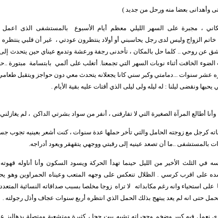
ى وأهدانى بعضا منه ورحل من جديد )
كاني ، مجبرة على السهر الليلي معظم أيام الأسبوع
بالمستشفى الذى اعمل 
خاتم الزواج وليس لدى رجل يحاسبني أو أولاد ينتظرون عودتي ،
غير أن قلبي ينتظره –
شق عن روحي .. كلما حل بالمكان ، تأخدنى رجفة ورعشة وتدمع عيناي حين يتحدث إلى ع
لضوء الخافت أثناء نوبات السهر التي تجمعنا. أتغلب على ألمي
بابتسامة
مبتورة ..ح
بره عشر سنوات ...دمامتي وكبر سني كانا يجعلانه يتحدث معي دون حواجز ويتقبل طعامي
بها ونقضى ليلنا : له ليله ولى ليلى الذي أقتات عليه بقية الأيام .
ا أطالع المرآة الصغيرة التي لا تفارقنى ، أنفر من سواد بشرتي الداكن
، لم يغازلني 
اته كرجل مع زوجته الحامل والتي تأخر حملها عدة سنوات ، كنت أشعر بعينيه تجوب جس
ت بالمستشفى ..ما أن تصعد عينيه إلى رقبتي ووجهي يتقهقر ويعود أدراجه.
سه في الثلث الأخير من الليل حينما تهدأ الحركة ويسود السكون وأنا أناوله قهوته
ده على اقرب كرسي . الظلال تنعكس على وجهه المتعب وعيناه الحمراوين وهو يح
على استحياء وانه رغم مكابداته
لا تراه
زوجا مخلصا بسبب صداقاته النسائية المتعددة
مل حتى انه لم يعد يبتهج بذلك الحمل الذي انتظره أربع سنوات عجاف وأذل رجولته .
 نعمل فيه كبير وضخم وحجراته تشبه بيت جحا ، كثيرة ومتشعبة ومتصلة بدهاليز ع