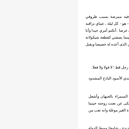
فيه ممرضة بسبب ظروفي
 هو -
كل ليلة ، عيناي تراقبه
رضا ..أتكتم أمري جيدا وأنا
ينما يصفني كقطعة شيكولاتة
 الذى أعده له خصيصا ويقبل
رجل قط ؛ لا قولا ولا فعلا .
دي الأسود الباذخ المشدود
 السمراء بالحبهان وأشعل
كى عن تعنت زوجته حينما
 الغير موغلة وانه تعب من
ديدة ، شامخا وسط الدولة