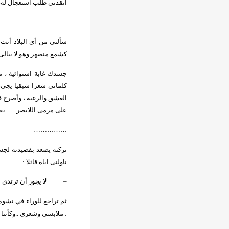
أنقذني طلب استعجال له، 
………..
سألني من أي البلاد أنت 
كشمع منصهر وهو لا يبال
جسدك غابة استوائية ، م
كلماتي شعرا شبقيا يجي
العشق والرغبة ، وأصرح ف
على مرمى اللابصر …
يق
……………
تركته يصعد بقصيدته لجس
ناولنى اياه قائلا :
–
لا يجوز أن ترتدي 
ثم تراجع للوراء في نشو
: ملابسي وشعري ..وكأننا 