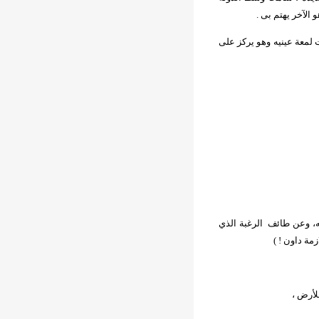
 الآخر يهتم بى .
 لمعة عينيه وهو يركز على
، وعن طائف
الرغبة الذي
مة داون ! )
لأرض ،