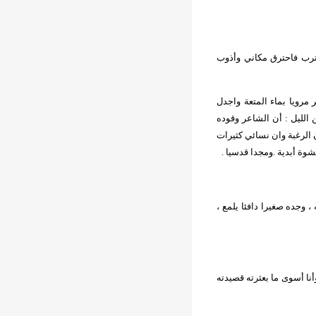
قترب فاحترق مكاني وأذوب
رويا بماء المتعة واجدل
الليل : أن الشاعر وقوده
الرغبة وان نسائي كثيرات
وة أبدية .ومجدا قدسيا .
جده صغيرا دافئا يلمع ،
نا أسوى ما بعثرته قصيدته