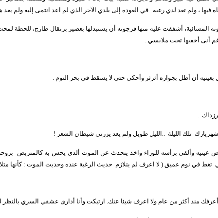
 فيها ، ولم تعد لدي رغبة
في العودة إلى بلدي الآخر الذي لم اعد انتمى إليه ولم يعد هو
هوته المسائية، أشفقت عليه منها فرجوته أن يستبدلها بعصير برتقال طازج، للحظة لمحت
غم أنى أخفيها تحت ملابسي .
عينيه أن أظل بجواره أثرثر وأحكى حتى لا يسقط في بحر النوم .
رزداك
.
هريارك
تلك الليلة
..الليل طويل ولم يعد يزرني شيطان الشعر !
 عينيه وألقى برأسه للوراء واخذ يتحدث عن الموت ألدى يحس به كالمتربص
بروحه
ي
تغط في نوم عميق ( لا اعرف لم يتلازم
حديث الرغبة عنده وحديث الموت : كأنها متلاز
 أعرفك مند أكثر من عام ولا اعرف شيئا عنك. ارتبكت وأنا أدارى عشقي السري بالنظر ل