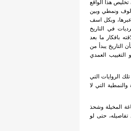
تخليص هذا الواقع
مألوف ونمطي وبين
عبرها، وبكل اسف
يات في التاريخ
ته بافكار ما بعد
ن التاريخ يبدأ من
و التغييب العمدي
لك الروايات التي
والنمطية التي لا
غة المخيلة وشحذ
 تفاصيله، حتى لو