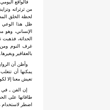
فالواقع اليومي ب
من ثرثراته وتزاي
لحظة الخلق المض
ظل هذا الوعي م
الإنساني، وهو مف
الحداثة، فذهبت ت
غرف النوم ومن ل
بالعقاقير وبغيرها.
وأظن أن الروايا
يمكنها أن تتغلب 
تعيش معنا إلا لكو
إن الفن ـ في كا
طاقاتها على الح
اضطر لاستخدام هذ