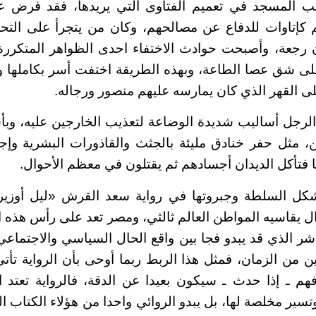
ب المسجد في تعميم الفتاوى التي يريدها، فقد فرض على
إتاوات للدفاع عن مصالحهم، وكان من يتجرأ على الت
 رجعة، وأصبحت حوادث الاختفاء احدى الظواهر المتكرر
لى شق عصا الطاعة، وبهذه الطريقة اختفت أسر بكاملها 
ى القهر الذي كان يمارسه عليهم منصور ورجاله.
رجل أساليب شديدة الوضاعة لتعذيب الخارجين عليه، وبأش
ن، مثل حفر خنادق مليئة بالجثث والقاذورات البشرية وإجب
ا فتأكل الديدان أجسادهم ثم يقتلون في معظم الأحوال.
السلطة وجبروتها في رواية سعد القرش «ليل أوزير» 
ل يقاسيه المواطن العالم ثالثي، ومصر تعد على رأس هذه الن
اشر الذي قد يبدو فجا بين واقع الحال السياسي والاجتماع
ن من الزمان، فمثل هذا الربط ربما أوحى بأن الرواية تأت
م ـ إذا حدث ـ سيكون بعيدا عن الدقة، فالرواية تعتد اشد
 وتسير مخلصة لها، بل يبدو الروائي واحدا من هؤلاء الكتاب 