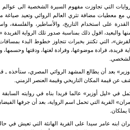
يات التي تجاوزت مفهوم السيرة الشخصية الى عوالم اكث
هي مع معطيات مضافة تثري العالم الروائي وتعيد صياغة 
القدرة على استخدام التاريخ، والأساطير، والفلسفة، وا
ها والبعيد، اقول ذلك بمناسبة صدور تلك الرواية الفريدة 
قرش»، التي تكتنز بخبرات تتجاوز خطوط البدء بمسافات ط
ة فريدة، فرادة موضوعها، وفرادة لغتها، ودقتها وحسمها، و
الشخصي.
ير» بعد أن يطالع المشهد الروائي المصري، ستأخذه ـ قط
كشف عن قيمة المكان التاريخي وقيمة العنصر الزمني.
 في «ليل أوزير» عالما فريدا بناه في روايته السابقة 
ن» القرية التي تحمل اسم الرواية، بعد أن جرفها الفيضان
 يملكان.
ن ابنه عامر سيدا على القرية الهانئة التي تعيش في حا