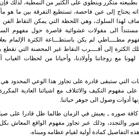
طبيعته متكرر وينطوي على الكثير من النمطية، لذلك فإن 
داته يحتاج إلى عين فاحصة، تستطيع التفرقة بين ما هو 
اف لهذا السلوك، وهي اللحظة التي يمكن التقاط الفن 
ستنداً الى مقولات عشوائية قاصرة حول مفهوم السرد
هوم مطــــاطي لم يكن باستطـــاعة الكثرة الإلمام بعلاق
لك الكثرة إلى أقــــرب النقاط غير المحصنة التي تقطع بأ
هونا مع زوجاتنا وأولادنا، وأحيانا من لحظات الغياب أ
ت التي ستبقى قادرة على تجاوز هذا الوعي المحدود هي ت
على مفهوم التكيف والائتلاف مع اشيائنا العادية المكررة 
نها أدوات وصول الى جوهر حياتنا.
فة صوره ـ يعيش في الزمان طالما ظل قادرا على صيا
ضور والتجدد، وذلك عبر تجاوز مفهوم الواقع المعاش بكل
ه التفاصيل كمادة أولية لقيام عظامه ومبناه.