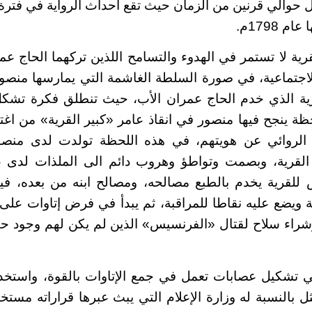
ل حوالي قرنين من الزمان حيث تقع أحداث الرواية في فترة 
 1798م.
ية لا تستمر في الهدوء والتسامح اللذين تركهما الحاج عم
لاجتماعية، في صورة السلطة الغاشمة التي يمارسها منصو
ية الذي خدم الحاج عمران الأب، حيث تنطلق فكرة تشكل
ة ينجح فيها منصور في انقاذ عامر «كبير القرية» من اغ
الروائي عن هويتهم، في هذه اللحظة تولدت لدى منصو
القرية، وبصمت وتواطؤ وهروب دائم الى الملذات لدى 
 للقرية يخدم بالطبع مصالحه، ومصالح ابنه من بعده، في
ويضع عليه نقاطا للمراقبة، ثم يبدأ في فرض إتاوات على أ
شراء سلاح لقتال «الفرنسيس» الذين لم يكن لهم وجود حق
 تشكيل عصابات تعمل في جمع الإتاوات بالقوة، واست
ثل بالنسبة له وزارة الإعلام التي يبث عبرها قراراته مست