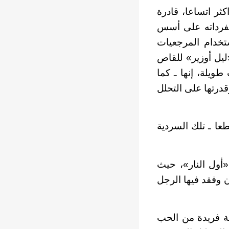
ر اتساعا، قادرة
مفرداته على أسس
ستخدام المرجعيات
«ليل أوزير» للقاص
ويلة، إنها ـ كما
قدرتها على التحلل
عا ـ تلك السردية
«أول النار»، حيث
 وفقد فيها الرجل
لة فريدة من الحب