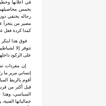
في اعلانها وخطي
بخمس محاصيلهم ك
رجاله يختفي دون
مصير من يتجرأ ع
كمدا كردة فعل عل
فوق هذا ابتكر ال
تتوفر إلا لشياطي
على الركود داخله
إن مفردات تشكل 
إنساني مرير ما زا
أقوم بالربط المب
قبل أكثر من قرني
السياسي، وهذا فه
جمالياتها الفنية،