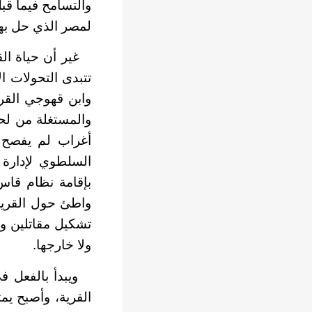
والتسامح فيما قب
لمصر الذي حل بها عام
غير أن حياة القر
تتبدى التحولات ا
وابن قهوجي القر
والمستغلة من لحظ
أغراب لم يفصح 
السلطوي لإدارة 
بإقامة نظام قاس
واطئ حول القرية 
تشكيل مقاتلين و
ولا خارجها.
ويبدأ بالفعل في
القرية، وأصبح يم