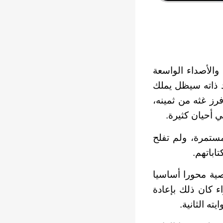
الأصداء الواسعة
د ذاته سيظل يملك
رز غثه من ثمينه،
ي أحيان كثيرة.
ستمرة، ولم تفلح
تاباتهم.
ية محورا أساسيا
ء كان ذلك بإعادة
ته الثانية.