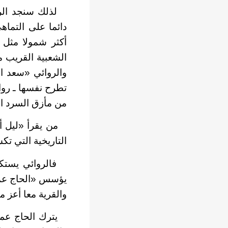
لذلك سنجد الروا
دائما على التما
أكثر شمولا مثل 
الشعبية القريب من
والروائي «سعد ال
تطرح نفسها ـ رواي
من مأزق السرد 
من يقرأ «ليل أوز
التاريخية التي ت
فالروائي يستكمل
يؤسس «الحاج عمرا
والقرية معا أعز ما
يترك الحاج عمرا