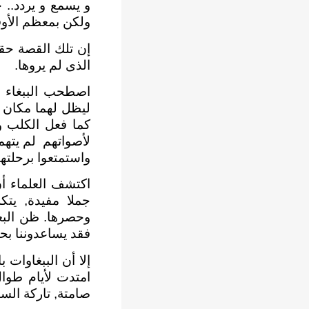
و يسمع و يردد.. 
ولكن بمعظم الأوق
إن تلك القصة حقي
الذى لم يروها.
اصطحب الببغاء صد
ليظل لهما مكان ب
كما فعل الكلب وا
لأصواتهم لم يتهم
واستمتعوا برحلتهم
اكتشف العلماء أ
جملا مفيدة, يتك
وحصرها. ظن البعض
فقد يساعدوننا بحيو
إلا أن الببغاوات 
امتدت لأيام طوال
صامتة, تاركة السا