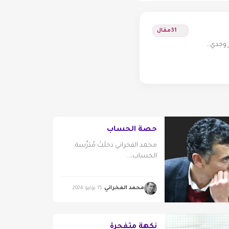
31
مقال
ر وجدي…
حصة الحساب
محمد الفخراني دخلَتْ مُدَرِّسة
الحساب،...
محمد الفخراني
15 يوليو 2024
نكهة متفجرة