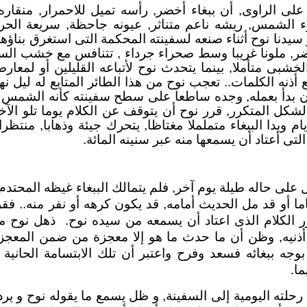
على الراوى, أن ببغاء أخضر, رأسه تميل للاحمرار, منق
ء الشمس, ريشه ناعم متناثر, عيونه جاحظة, سريعة الحرك
سيدنا نوح أثناء صنعه لسفينته المحكمة التى استغرق بناؤها 
ضر, ملونا غريبا وسط صحراء جرداء , تتنافس مع خشب الس
بى متأملا, بينما يتحدث نوح لأتباعه القليلين أو لمعارض
 أذنه الكلمات.. تعجب نوح من هذا الطائر المتابع له ليل نهار,
ن بدأ بعمله, وجده ساطعا على سطح سفينته كأنه الشمس ف
لشكل المتكرر, قرر نوح أن يتوقف عن الكلام يوما تلو الآخ
أيام وبدا الببغاء متململا مغتاظا, يتحرك جيئة وذهابا, منتظ
لتى أعتاد أن يسمعها منه عبر سنينه المائة.
على حاله طيلة يوم آخر, فلم يتمالك الببغاء غيظه المحتدم 
اما أو قد مل الحديث أمامه, قد يكون كرهه أو نفر منه.. فقر
ر الكلام الذى اعتاد أن يسمعه من سيده نوح. ذهل نوح
أذنيه, وظن أن ما حدث ما هو إلا معجزة من ضمن المعجزا
 بوجه ببغائه فسعد وفرح واعتبر أن تلك الابتسامة الحانية
ا.
رحلته اليومية إلى السفينة, و ظل يسمع ما يقوله نوح و يرد