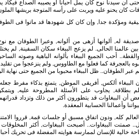
حتى أن سيدنا نوح كان يمل أحيانا أو يصيبه الصداع فيكاد 
ات كان يحنو عليه ويربت على رأسه المتوجة بريشها الملون
قية ومؤكدة جدا, وإن كان كل شهودها قد ماتوا فى الطوفا
يقة له, ألوانها أزهى من ألوانه, وعبرا الطوفان مع نوح 
ين عالمنا الحالى. لم يزعج الببغاء سكان السفينة, لم يخت
لقطة.. أحب الجميع الببغاء بألوانه الباهية وصوته الساحر
وه بالعجرفة كما فعلوا مع الطاووس, ولم ينزعجوا من تقليد
 عبر الطوفان.. ظل الببغاء محبوبا من الجميع حتى نهاية الر
ن الببغاء ألكس, أفريقى الموطن, يتمتع بذكاء مفرط جعل
لم بطلاقة, يجاوب على الأسئلة المطروحة عليه, ويتمك
 أن الببغاوات قد يتطورون أكثر من ذلك وتزداد قدراتهم ا
اتنا وأعمالنا الحسابية المعقدة.
بالعالم كله, ودون اتفاق مسبق أو جلسات قمة, قرروا الامتن
.. صمتت الببغاوات.. أصبحت الببغاوات, أكثر المخلوقات كل
حة خالية للإنسان لممارسة هوايته المفضلة فى تحريك أحباله