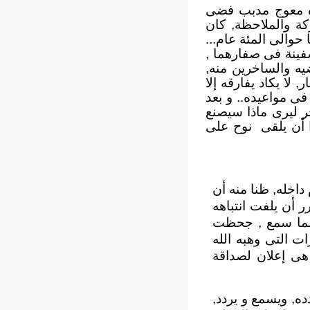
اره معوج مدبب فضى
ة والملاحظة, كان
حوالى المئة عام...
فينة فى صفارهما ,
يه والساخرين منه,
 لا يكاد يفارقه إلا
ى مواعيده.. و بعد
ر ليرى ماذا سيصنع
را أن يلقى نوح على
داخله, ظنا منه أن
ر أن يلفت انتباهه
 مما سمع , جحظت
ت التى وهبه الله
 هى إعلان لصداقة
ده, ويسمع و يردد,