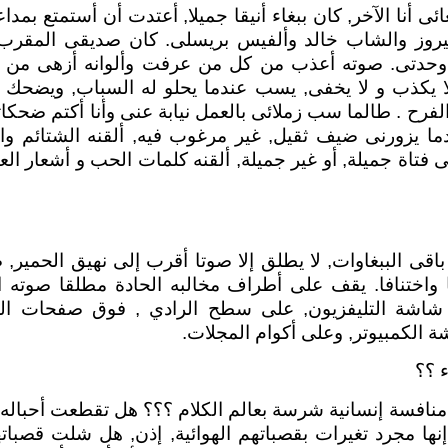
ئى أنا الآخر, كان ببغاء أنيقا جميلا, أعتدت أن أستمتع بمدا
يروز والشاب خالد وألفيس بريسلى. كان صديقى المقرب,
حدتى. صوته أعذب من كل من عرفت وألوانه أزهى من أل
ا يكذب و لا يخفى, يسب عندما يحلو له السباب, ويضحك وي
الفرح . طالما سب زملائى بالعمل نيابة عنى وأنا أكتم ضحك
ا يزورنى ضيف ثقيل, غير مرغوب فيه, ألقنه الشتائم وال
نى فتاة جميلة, أو غير جميلة, ألقنه كلمات الحب و أشعار ال
قى الببغاوات, لا يطلق إلا صوتا أقرب إلى نهيق الحمير
ا واختنافا. يقف على أطراف مخالبه الحادة مطلقا صوته ا
 شاشة التليفزيون, على سطح الرادي , فوق صفحات الج
ة الكمبيوتر, وعلى أكوام المجلات.
ء ؟؟
نافسة إنسانية شرسة بعالم الكلام ؟؟؟ هل تقطعت أحباله ا
 إنها مجرد تغيرات بقصباتهم الهوائية, إذن, هل شلت قصبات