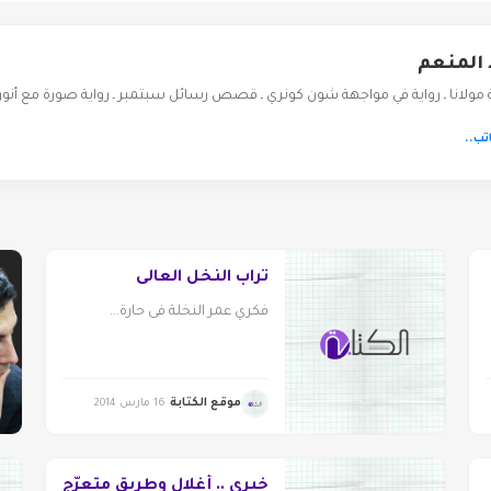
 المنعم
ة مولانا ـ رواية في مواجهة شون كونري ـ قصص رسائل سبتمبر ـ رواية صورة مع أنو
تب..
تُراب النخل العالى
فكري عمر النخلة فى حارة...
موقع الكتابة
16 مارس 2014
خيري .. أغلال وطريق متعرّج