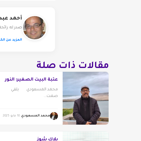
أحمد عبد
صدر له: رائح
المزيد عن الكا
مقالات ذات صلة
عتبة البيت الصغير: النور
محمد المسعودي يلقي
صمت...
محمد المسعودي
10 مايو 2025
بلاك شوز