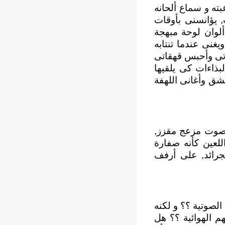
عبته و سماع ألحانه
 يؤانسنى بأوقات
وان لوحة مبهجة
غنى عندما تنتابه
اتى وأحبس قهقاتى
بذاءات كى يلقيها
عشق وأغانى اللهفة
, صوت مزعج مقزز,
للعين كأنه صفارة
رائد, على أرفف
لصوتية ؟؟ و لكنه
هم الهوائية ؟؟ هل