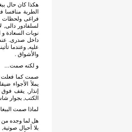
هكذا كان حال ببغا
الطربة منافسا ف
فراغى ولحظات و
لسلفادور دالى, ل
نوبات السعادة و 
داخل صدرى. عندم
عليه, وعندما تأتي
والأشواق .
و لكنه صمت…
صمت كما فعلت با
يملأ الأجواء ضيق
إنذار, يقف فوق
الكتب, بجوار شاش
لماذا صمت الببغا
هل لما وجده من م
بلا أحبال صوتية,