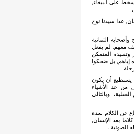
يسخط على الببغاء,
.
ن, عدا سيدنا نوح
وأصحابه الثمانية
لف معهم, لم يفعل
 وتقليده المتمكن
ه إياهم, بل ضحكوا
حلة.
ه يستطيع أن يكون
ن من عد الأشياء
لعقلية، وبالتالى
اع عن الكلام لمدة
اما بعد الإنسان,
 الصوتية .