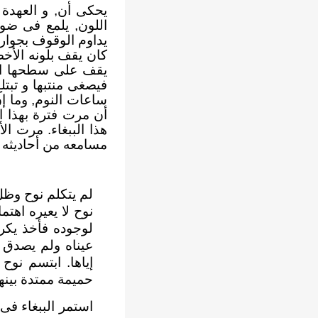
يحكى أن, و العهدة 
اللون, يلمع فى ضو
يداوم الوقوف بجوار 
كان يقف بلونه الأخ
يقف على سطحها الخش
فيصغى منتبها و تبتلع
ساعات النوم, وما إ
أن مرت فترة بهذا ا
هذا الببغاء. مرت ال
مسامعه من أحاديثه ا
لم يتكلم نوح وظل 
نوح لا يعيره اهتم
لوجوده فأخذ يكر
عيناه ولم يصدق 
إياها. ابتسم نوح
حميمة ممتدة بينهم
استمر الببغاء فى 