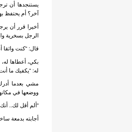
يستنجدها أن ترجع
آخر؟ أم يحتفظ به
أخيرا قرر أن يرج
الرجل بسخرية وا
قال: “كنت واثقا أ
بكي، أعطاها له، 
له: “يكفيك ما أنت
مشي بعدما أدرك 
ووضعها في مكانها
“ألم أقل لك.. أنك
أجابته بدمعة ساخن