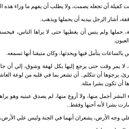
 كفيلة أن تجعله يصمت، ولا يطلب أن يفهم ما وراء هذه ال
فقة، أشار الرجل بيديه أن يحملها ويذهب.
 حملها ولم ينس أن يغطيها حتى لا يراها الناس، فيحس
لعيون.
بالساعات يتأمل فيها ويحدثها، وكان متيقنا أنها تسمعه.
ا يمر وقت حتى يرجع إليها بكل لهفة وشوق، إلي أن جا
رئ، يرجوها أن تتكلم.. أن تشعر بما في قلبه من لوعة العا
ا أن تكون بشرا مثله.
البشر أجمل منها، ولا أروع منها، لم يصدق عينيه وهو يراه
صارت بشرا لأنه أحبها وفقط..
علي وجه الأرض، يشعران أنهما في الجنة وليس علي الأرض،