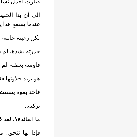
صارت أجمل نساء ال
إلي أن بدأ الحب
عندما يسمع هذا ي
لكن رغبته خانته، 
حذرته بشدة، لم 
قاومته بعنف، لم ي
هو يريد حلاوتها ف
فأخذ بقوة يستنش
تركته..
ما الفائدة؟، لقد
فإذا بها تتحول 