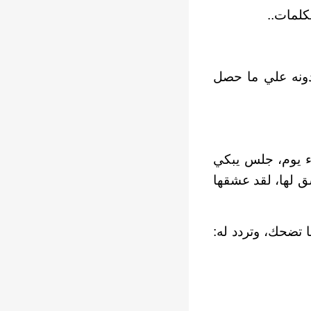
كلمات..
دونه علي ما حصل
ء يوم، جلس يبكي
شق لها، لقد عشقها
ا تضحك، وتردد له: