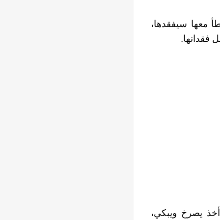
طأ معها سيفقدها،
 فقدانها.
أخذ يصرخ ويبكي،