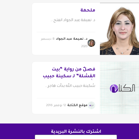
ملحمة
د. نعيمة عبد الجواد انفتح...
د. نعيمة عبد الجواد
8 ديسمبر
2020
فصلٌ من رواية “بيت
القشلة” لـ سكينة حبيب
الله
سُكينة حبيب الله بدأت هاجر...
موقع الكتابة
12 نوفمبر 2016
اشترك بالنشرة البريدية