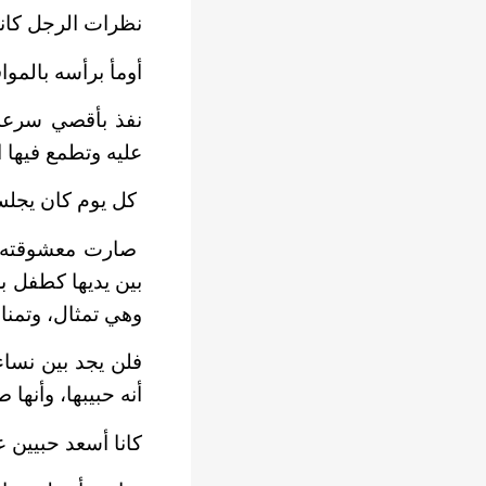
نظرات الرجل كانت
أومأ برأسه بالموا
نفذ بأقصي سرعة،
عليه وتطمع فيها ا
كل يوم كان يجلس 
صارت معشوقته، ل
بين يديها كطفل ب
وهي تمثال، وتمناه
فلن يجد بين نساء 
أنه حبيبها، وأنها 
كانا أسعد حبيين 