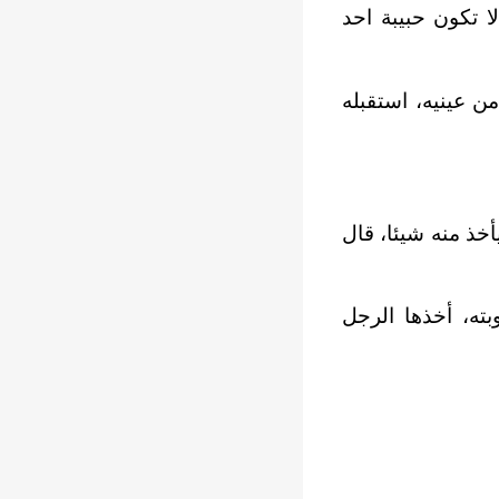
ا تكون حبيبة احد
ن عينيه، استقبله
خذ منه شيئا، قال
ته، أخذها الرجل