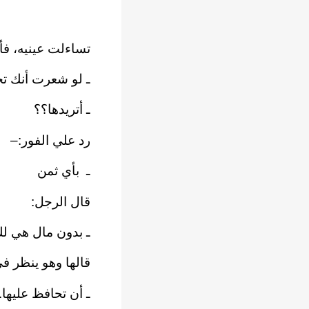
تساءلت عينيه، فأ
ـ لو شعرت أنك تح
ـ أتريدها؟؟
رد علي الفور:
–
ـ
بأي ثمن
قال الرجل:
ـ بدون مال هي ل
قالها وهو ينظر ف
ـ أن تحافظ عليها