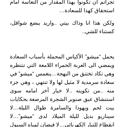
تجرأتم أن تكونوا بهذا المقدار من التعاسة امام
استحقاق كهذا للسعادة…
ولكن هذا انا وذاك بيتي ..واريد ببضع شواقل،
كستناء للشي..
يحمل “ميشو” الأكياس المحملة بأسباب السعادة
ويمضي الى العربة الحمراء اللامعة التي تنتظره
وهي تكاد تختنق من البهجة…ينغمس “ميشو” في
سعادة سرمدية لا مثيل لها ولا تنتهي ، وهي جزء
منه ..من تكوينه ..لا خيار آخر امامه سوى
استنشاق عبق صنوبر الشجرة المرصعة بحكايات
بيت لحم ويهودا والسامرة طوال الليلة…لا
سيناريو بديل لليلة الميلاد لدى “ميشو”…لا
انقطاع للتيار الكهربائي…لا فيضان لمياه السيول