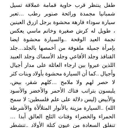
طفل ينتظر قرب حاوية قمامة عملاقة تسيل
شمبانيا مجمدة ورائحة صنوبر رطب …تعبر
سيارة سوداء فارهة محشوة برجل ازرق العينين
، طويل له كرش صغيرة وخاتم ماسي يعكس
نجمة العيد الوقحة ..والسيارة محشوة ايضا
بإمرأة جميلة ملفوفة من أخمصها بالجلد…جلد
القنافذ وجلد الأفاعي وجلد الأسماك وجلد العبيد
اللذين عبروا بين ارجاء العائلة على مدار أجيال
وأجيال ..كما أن السيارة محشوة بأولاد وبنات كثر
لا حصر لهم ولا ملامح …كلهم شقر، بيض،
يلبسون بتراتب فتاك الأحمر والأخضر والأسود
والأبيض (ليس دلالة على علم فلسطين: لا سمح
الله) ..السيارة مزينة بالأنوار المتلألأة والأشرطة
الحمراء والخضراء وفتات الثلج العالق أبدا …
تنفلق السعادة من عيون كتلة الأولاد ..تنشطر