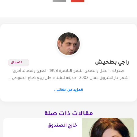
راجي بطحيش
17
مقال
صدر له: - الظل والصدى- شعر- الناصرة 1998 - العري وقصائد أخرى-
شعر- دار الشروق-عمان-2002 - حديقة للشتاء..ظل ربيع ضاع- نصوص-…
المزيد عن الكاتب..
مقالات ذات صلة
خارج الصندوق