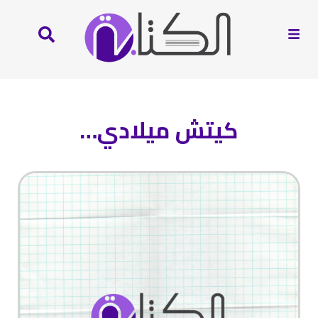
كيتش ميلادي…