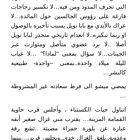
التي تجرف المذوذ ومن فيه…لا تكسير زجاجات
فارغة على رؤوس الجالسين حول المائدة…لا
عراك بالأيدي مع بابا نويل بسبب تأخيره بالوصول
او ربما تبكيره..لا انعدام تاريخي متجذر لبابا نويل
أصلا ..لا برد عضوي متأصل ومتوارث عبر
الجينات…لا سؤال بمعنى “لماذا؟” …لا غياب
لليلة ميلاد واحدة..بمعنى –واحدة- طبيعية
كالبشر…
يمضي ميشو الى فرط سعادته غير المشروطة
…
اتناول حبات الكستناء ، وأجلس قرب حاوية
القمامة المزينة… يقترب مني غزال صغير أنفه
عبارة عن بلورة حمراء مضيئة ..تشع رقة
وعذوبة..يلعق الغزال خدي..ويجلس قربي…بينما