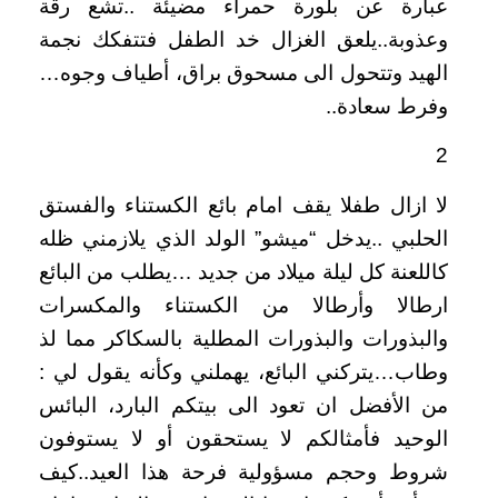
عبارة عن بلورة حمراء مضيئة ..تشع رقة
وعذوبة..يلعق الغزال خد الطفل فتتفكك نجمة
الهيد وتتحول الى مسحوق براق، أطياف وجوه…
وفرط سعادة..
2
لا ازال طفلا يقف امام بائع الكستناء والفستق
الحلبي ..يدخل “ميشو” الولد الذي يلازمني ظله
كاللعنة كل ليلة ميلاد من جديد …يطلب من البائع
ارطالا وأرطالا من الكستناء والمكسرات
والبذورات والبذورات المطلية بالسكاكر مما لذ
وطاب…يتركني البائع، يهملني وكأنه يقول لي :
من الأفضل ان تعود الى بيتكم البارد، البائس
الوحيد فأمثالكم لا يستحقون أو لا يستوفون
شروط وحجم مسؤولية فرحة هذا العيد..كيف