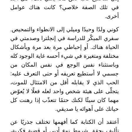
في تلك الصفة خلاصي؟ كانت هناك عوامل
أخرى.
كوني ولدًا وحيدًا وميلي إلى الانطواء والتمحيص.
سفري المبكّر للدراسة في إنجلترا وصدمتي في
الحياة هناك. أو إحباطي مرة بعد مرة وبأشكال
مختلفة ومتغيرة في شيء أحسه غاية الوجود كله
وباستثناء نفس الوجع في نفس المكان من
جسمي لا أستطيع تعريفه أو حتى التعرف عليه:
الحب الذي لا يقابله أقل من الامتثال للموت،
يتجلّى على هيئة شخص واحد لعله فعلًا لا يُعوّض
مهما كان سيئًا لكنك حتمًا تتعذّب إذا رهنت كل
حياتك على أهوائه يا صديقي.
أعتقد أن الكتابة كما أفهمها تختلف جذريًا عن
تأليف يحقق شروط نوع أدبي أو قضية فكرية،