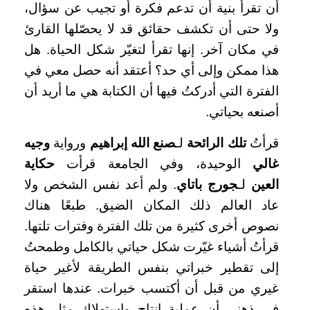
أن تقرأ بنية أن تدعم فكرة أو تجيب عن سؤال،
ولا حتى أن تكشف حقائق قد لا يحصّلها القارئ
في مكان آخر. إنها تقرأ لتغيّر شكل الحياة. هل
هذا ممكن وإلى أي حد؟ أعتقد أنه حصل معي في
الفترة التي أدركتُ فيها أن الكتابة هي ما أريد أن
أصنعه بحياتي.
قرأتُ
تلك الرائحة
لـ
صنع الله إبراهيم
ورواية
وجيه
غالي
الوحيدة، وفي الجامعة قرأت
حكاية
العين
لـ
جورج باتاي
. ولم أعد نفس الشخص ولا
عاد العالم ذلك المكان الضيق. طبعًا هناك
نصوص أخرى كثيرة من تلك الفترة وفترات تلتها.
قرأتُ أشياء غيّرت شكل حياتي بالكامل وطمحتُ
إلى تقطير خبراتي بنفس الطريقة لأغير حياة
غيري من قبل أن أكتسب خبرات. عندها استقر
في ذهني أن عملية إنتاج واستهلاك مثل هذه