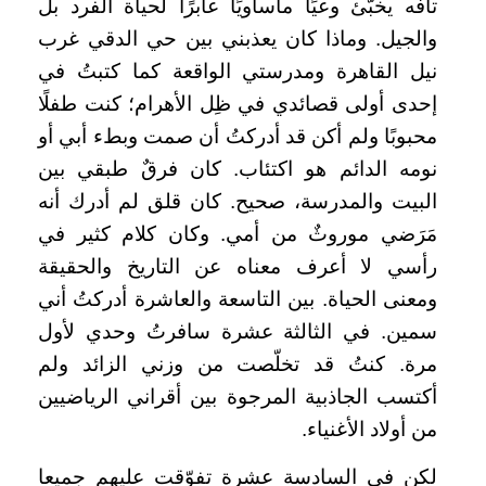
تافه يخبّئ وعيًا مأساويًا عابرًا لحياة الفرد بل
والجيل. وماذا كان يعذبني بين حي الدقي غرب
نيل القاهرة ومدرستي الواقعة كما كتبتُ في
إحدى أولى قصائدي في ظِل الأهرام؛ كنت طفلًا
محبوبًا ولم أكن قد أدركتُ أن صمت وبطء أبي أو
نومه الدائم هو اكتئاب. كان فرقٌ طبقي بين
البيت والمدرسة، صحيح. كان قلق لم أدرك أنه
مَرَضي موروثٌ من أمي. وكان كلام كثير في
رأسي لا أعرف معناه عن التاريخ والحقيقة
ومعنى الحياة. بين التاسعة والعاشرة أدركتُ أني
سمين. في الثالثة عشرة سافرتُ وحدي لأول
مرة. كنتُ قد تخلّصت من وزني الزائد ولم
أكتسب الجاذبية المرجوة بين أقراني الرياضيين
من أولاد الأغنياء.
لكن في السادسة عشرة تفوّقت عليهم جميعا