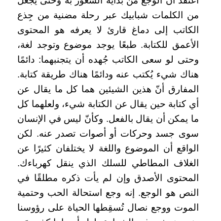
أعتقد أن الوجع من بداية الشعور به وحتى يجعل
من الكلمات شبابيك عبر رحلة مضنية من جِذع
الكاتب إلى دماغ قارئ لا يعرفه هو المحتوى
الأعمق للكتابة. طبعًا يوجد موضوع وتوجد لغة،
وحتى لو سعى الكاتب جُهده أن يتجنبهما: دائمًا
هناك شيء يُكتب عنه ودائمًا هناك طريقة كتابة.
المفارق أنّ هذين الشيئين هما كل ما يقال عن
أي كتابة حين يقال عن الكتابة شيء، ولعلهما كل
ما يمكن أن يقال بالفعل. وكأنّ ليس في الإنسان
سوى جسد وحركات أو أصوات تصدر عنه. لكن
الواقع أن الموضوع واللغة لا يختلفان كثيرًا عن
الغلاف المطاطي للسلك الذي ينقل كهرباءك.
المحتوى الأصدق وإن لم يأت ذكره مطلقًا في
النص هو الوجع. إنه وجع استحالة الحب وحتمية
الموت ووجع نصال تُسقِطها الحياة على رؤوسنا