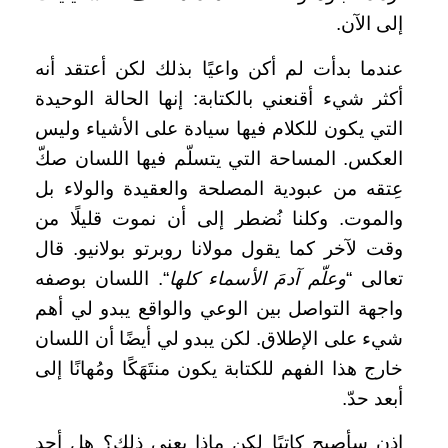
إلى الآن.
عندما بدأت لم أكن واعيًا بذلك لكن أعتقد أنه
أكثر شيء أقنعني بالكتابة: إنها الحالة الوحيدة
التي يكون للكلام فيها سيادة على الأشياء وليس
العكس. المساحة التي يتسلّم فيها اللسان صكّ
عِتقه من عبودية المصلحة والعقيدة والولاء بل
والموت. وكلنا نُضطر إلى أن نموت قليلًا من
وقت لآخر كما يقول مولانا روبرتو بولانيو. قال
تعالى “
وعلّم آدمَ الأسماء كلها
“. اللسان بوصفه
واجهة التواصل بين الوعي والواقع يبدو لي أهم
شيء على الإطلاق. لكن يبدو لي أيضًا أن اللسان
خارج هذا الفهم للكتابة يكون منتَهَكًا ومُهانًا إلى
أبعد حدّ.
إذن سأصبح كاتبًا لكن ماذا يعني ذلك؟ هل أجد