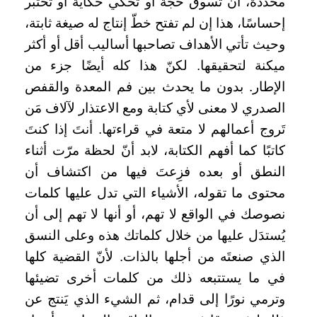
محدّدة، أن تسوق حجّة أو تحكي حكاية أو تختبر
إحساسًا، هذا إن لم تفتح خطّ إنتاج له صيغة ثابتة،
وحيث تأتي الأهداف تصاحبها أساليب أقل أو أكثر
ميكنة لتحقيقها. لكنّ هذا كله أيضًا جزء من
الإطار. بدون ما يحدث بين فم المعدة والقفص
الصدري لا معنى لأي كتابة ومع الاعتذار لآلاف مَن
تَروج أعمالهم لا متعة في قراءتها. أنتَ إذا كنتَ
كاتبًا كما أفهم الكتابة، لابد أنّ لحظة مرّت أثناء
النطق أو بعده فزِعتَ فيها من اكتشاف أن
محتوى ما تقوله، الأشياء التي تدل عليها كلمات
نصوصك في الواقع لا تهم، أو أنها لا تهم إلى أن
يُستدَل عليها من خلال كلماتك هذه وعلى النسق
الذي صنعتَه من أجلها بالذات. لأنّ القضية كلها
في ما يستتبعه ذلك من كلمات أخرى تضيئها
وترمي نورًا إلى قدام، ثم الشيء الذي يَنتج عن