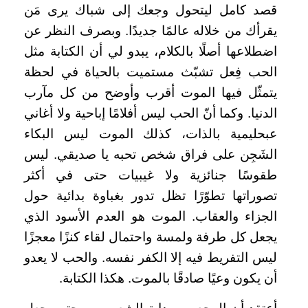
قصد كامل ليتحول وجعك إلى شباك يرى مَن
يقرأك من خلاله عالمًا جديدًا. وبصرف النظر عن
اضطلاعها أصلًا بالكلام، يبدو لي أن الكتابة مثل
الحب فِعل تشبّث مستميت بالحياة في لحظة
يتمثّل فيها الموت أقرب وأوضح من كل مآرب
الدنيا. وكما أنّ الحب ليس أفلامًا إباحية ولا أغاني
عبحليمية بالذات، كذلك الموت ليس البكاء
الشَجِن على فراق شخص تحبه يا صديقي. ليس
طقوسًا جنائزية ولا غيبيات حتى في أكثر
تصوراتها تطوّرًا تظل تدور بغباوة بدائية حول
الجزاء والعقاب. الموت هو العدم الأسود الذي
يجعل كل طرفة ولمسة واحتمال لقاء كنزًا معجزًا
ليس التفريط فيه إلا الكفر نفسه. والحب لا يعدو
أن يكون وعيًا صادقًا بالموت. هكذا الكتابة.