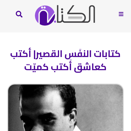
كتابات النفَس القصير| أكتب
كعاشق أَكتب كميّت