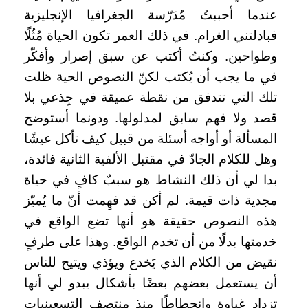
عندما أحببتُ مُدَرّسة الجغرافيا الإنجليزية
فبادلتني الغرام. في ذلك العمر تكون الحياة مُثُلًا
وطواحين. وكنتُ أكتب عن سبق إصرار وأفكّر
في ما يجب أن يُكتب لكنّ النصوص الحية ظلت
تلك التي تتدفق من نقطة عميقة في جِذعي بلا
قصد ولا فهم سابق لمدلولها. ودونما أستوضح
المسألة أو أواجه أسئلة من قبيل كيف تأكل عيشًا
وهل للكلام الجادّ في مقتبل الألفية الثانية فائدة،
بدا لي أن ذلك النشاط هو سببٌ كافٍ في حياة
مجدية ذات قيمة. لم أكن قد فهِمت أنّ ما يُميّز
هذه النصوص حقيقة هو أنها تضع الواقع في
خدمتها بدلًا من أن تخدم الواقع. وهذا على طرفٍ
نقيض من الكلام الذي يَخدع ويؤذي ويتيح للناس
أن يستعمل بعضهم بعضًا بأشكال يبدو لي أنها
تزداد غباوة وانحطاطًا منذ منتصف التسعينيات