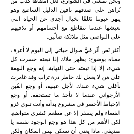
ونحن نمشي في الشوارع، لعل أمضاها كذب مَن
نُراهن على صدقهم نافين الدليل الساطع وهو
يبهر عيوننا تَعَلقًا بخيال أجدى عن الحياة التي
نعيشها عندما نتقاطع مع أجسامهم أو نلاقيهم
على النواصي مثل ملائكة ضالّين.
أكثر نَص أثّر فيَّ طوال حياتي إلى اليوم لا أعرف
معناه بوضوح: يظهر ملاك إذا تبعته خسرت كل
شيء، إلا إذا تبعته حتى النهاية. إنه وجع اللهفة
على مَن لا يعمل لك خاطر ذرة تراب وقد غامرتَ
بأغلى شيء عندك لأجل عينيه، أو وجع الغُبن
الأرجواني عندما لا تأخذ ما تستحقه، أو وجع
الإحباط الأخضر في مشروع بدأته وأنت تنوي غزو
الفضاء ولم يسفر إلا عن مطعم كشري متواضع.
لكن الأهم من كل هذا هو وجع الوجود نفسه يا
صديقي. ماذا يعني أن نسكن ليس المكان ولكن