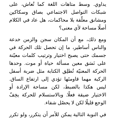
يداوي. وسط متاهات اللغة كما تُعاش، على
شبكات التواصل الاجتماعي بصاق وسكاكين
ومشانق معلّقة بلا محاكمات، هل عاد في الكلام
أصلًا مساحة لأي معنى؟
ومع ذلك، مع أن المكان سجن والزمن خدعة
والناس أساطير، ما إن تحصل تلك الحركة في
جسمك حتى يصبح اختيار وترتيب كلمات معيّنة
على نَسَق معين مسألة حياة أو موت. وحدها
الحركة المعنيّة تُطلِق الكتابة مثل ضربة أسفل
الركبة مهما قاومتَها تؤدي إلى ارتفاع الساق.
ليس هكذا بالضبط، لكن مساحة الإرادة أو
الاختيار ضيقة فعلًا. وبالاستسلام للحركة يخِفّ
الوجع قليلًا لكن لا يحصُل شفاء.
في النوبة التالية يمكن للأمر أن يتكرر، ولو تكرر